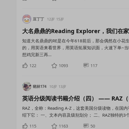
豆丁丁
12岁
15岁
大名鼎鼎的Reading Explorer，我们在
知道大名鼎鼎的RE是在今年618前后，那会偶然在小花
的，用英语来看世界，用英语拓展知识面，火速下单~
想鸡完新三再...
122
1093
117
晓林174
10岁
13岁
英语分级阅读书籍介绍（四） —— RAZ（Rea
RAZ，全称：Reading A-Z，这套美国分级读物，
绍下它： 一、文本内容及级别划分； 二、RAZ独特的3
115
1163
50