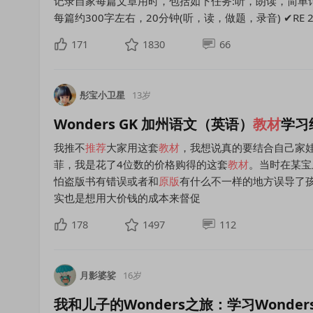
记录自家每篇文章用时，包括如下任务:听，朗读，简单讨
每篇约300字左右，20分钟(听，读，做题，录音) ✔RE 2
171
1830
66
彤宝小卫星
13岁
Wonders GK 加州语文（英语）
教材
学习
我推不
推荐
大家用这套
教材
，我想说真的要结合自己家
菲，我是花了4位数的价格购得的这套
教材
。当时在某宝
怕盗版书有错误或者和
原版
有什么不一样的地方误导了
实也是想用大价钱的成本来督促
178
1497
112
月影婆娑
16岁
我和儿子的Wonders之旅：学习Wonder