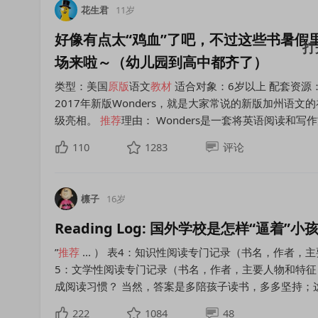
花生君
11岁
好像有点太“鸡血”了吧，不过这些书暑假
场来啦～（幼儿园到高中都齐了）
类型：美国
原版
语文
教材
适合对象：6岁以上 配套资源：无
2017年新版Wonders，就是大家常说的新版加州语
级亮相。
推荐
理由： Wonders是一套将英语阅读和
110
1283
评论
檩子
16岁
Reading Log: 国外学校是怎样“逼着
”
推荐
... ） 表4：知识性阅读专门记录（书名，作者，主
5：文学性阅读专门记录（书名，作者，主要人物和特征，我
成阅读习惯？ 当然，答案是多陪孩子读书，多多坚持；
222
1084
48