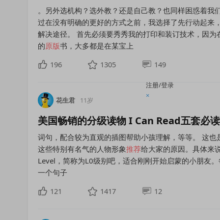
。另外选机构？选外教？还是自己教？也同样困惑着我
过在没有明确的更好的方式之前，我选择了先行动起来
解决途径。 首先必须要秀秀我的打印和装订技术，因为在
的
原版
书，大多都是在某宝上
196
1305
149
注册/登录
×
花生君
11岁
美国畅销的分级读物 I Can Read五套必
词句，配合较为直观的插图帮助小孩理解，等等。 这也
这些特别有名气的人物形象
推荐
给大家的原因。具体来说，
Level，简称为L0级别吧，适合刚刚开始启蒙的小朋友
一个句子
121
1417
12