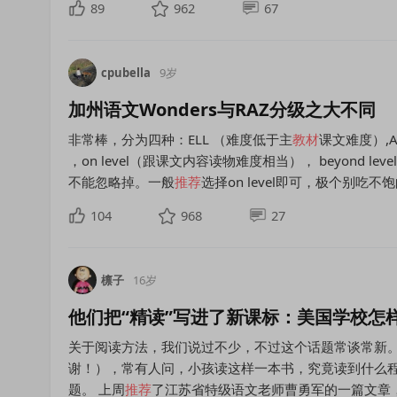
89
962
67
cpubella
9岁
加州语文Wonders与RAZ分级之大不同
非常棒，分为四种：ELL （难度低于主
教材
课文难度）,A
，on level（跟课文内容读物难度相当）， beyond
不能忽略掉。一般
推荐
选择on level即可，极个别吃
104
968
27
檩子
16岁
他们把“精读”写进了新课标：美国学校怎样教小
关于阅读方法，我们说过不少，不过这个话题常谈常新
谢！），常有人问，小孩读这样一本书，究竟读到什么程
题。 上周
推荐
了江苏省特级语文老师曹勇军的一篇文章