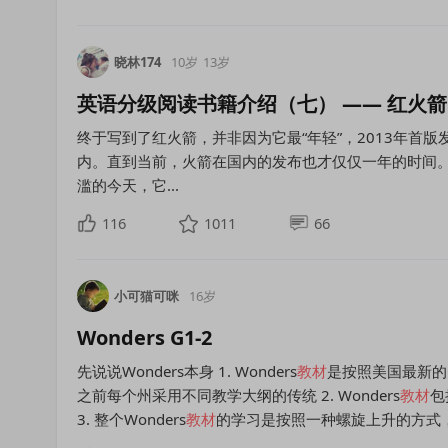
晓林174
10岁
13岁
英语分级阅读书籍介绍（七） —— 红火箭（Red
终于写到了红火箭，并非因为它最“年轻”，2013年首版
内。直到当前，火箭在国内的发布也才仅仅一年的时间
滥的今天，它...
116
1011
66
小可猫可咪
16岁
Wonders G1-2
先说说Wonders本身 1. Wonders
教材
是按照美国最新的
之前每个州采用不同教学大纲的传统 2. Wonders
教材
包
3. 整个Wonders
教材
的学习是按照一种螺旋上升的方式