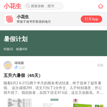
小花生
小花生
打开App
带孩子读书学英语的地方
暑假计划
经验32 · 收藏436
喵喵颜
日志
12岁
五升六暑假（65天）
随着6月2 6-27日两个半天的期末考试结束，终于迎来了超常暑
假。 这次成绩299，语文只扣了1分作文。儿子特别满意，开心
得不得了。我也惊喜，自四下语文97.5后，这次又创新高。不过
这次很明显有些简单