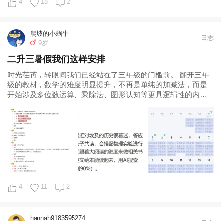
4
18
2
爬坡的小蜗牛
日志
9岁
二升三暑假我们这样安排
时光荏苒，转眼间我们已经站在了三年级的门槛前。 翻开三年
级的教材，数学的难度明显提升，不再是单纯的加减法，而是
开始涉及多位数运算、乘除法、图形认知等更具逻辑性的内
容；语文方面，识字表和写字表的总量显著
4
11
2
hannah9183595274