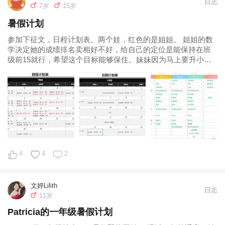
日志
7岁
15岁
暑假计划
参加下征文，日程计划表。两个娃，红色的是姐姐。 姐姐的数
学决定她的成绩排名卖相好不好，给自己的定位是能保持在班
级前15就行，希望这个目标能够保住。妹妹因为马上要升小学
了，拼音写字两座大山不能放松。任务
4
4
2
文婷Lilith
日志
11岁
Patricia的一年级暑假计划