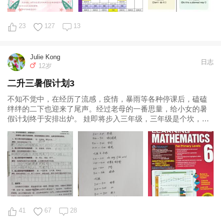
23
127
13
Julie Kong
日志
12岁
二升三暑假计划3
不知不觉中，在经历了流感，疫情，暴雨等各种停课后，磕磕
绊绊的二下也迎来了尾声。经过老母的一番思量，给小女的暑
假计划终于安排出炉。 娃即将步入三年级，三年级是个坎，也
是一个转折点。低年级基本以快乐的大量
41
67
28