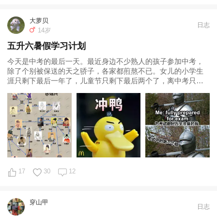
大萝贝
日志
14岁
五升六暑假学习计划
今天是中考的最后一天。最近身边不少熟人的孩子参加中考，
除了个别被保送的天之骄子，各家都煎熬不已。女儿的小学生
涯只剩下最后一年了，儿童节只剩下最后两个了，离中考只剩
下四年了，老母亲真是心怀忐忑啊……不过
17
30
12
穿山甲
日志