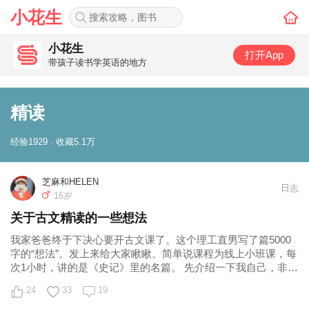
小花生
小花生
打开App
带孩子读书学英语的地方
精读
经验1929 · 收藏5.1万
芝麻和HELEN
日志
16岁
关于古文精读的一些想法
我家爸爸终于下决心要开古文课了。这个理工直男写了篇5000
字的“想法”。发上来给大家瞅瞅。简单说课程为线上小班课，每
次1小时，讲的是《史记》里的名篇。 先介绍一下我自己，非中
文或历史专业，非师范专业，
24
33
19