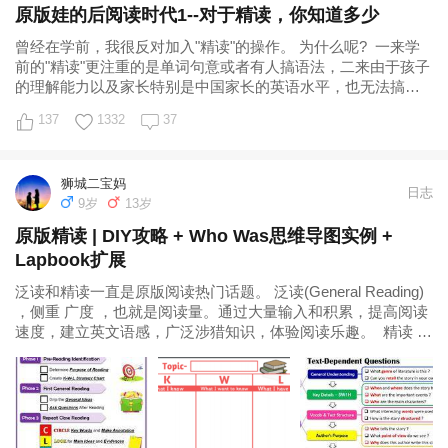
原版娃的后阅读时代1--对于精读，你知道多少
曾经在学前，我很反对加入"精读"的操作。 为什么呢? 一来学
前的"精读"更注重的是单词句意或者有人搞语法，二来由于孩子
的理解能力以及家长特别是中国家长的英语水平，也无法搞得
很深入。 现在我依然是这样
137
1332
37
狮城二宝妈
日志
9岁
13岁
原版精读 | DIY攻略 + Who Was思维导图实例 +
Lapbook扩展
泛读和精读一直是原版阅读热门话题。 泛读(General Reading)
，侧重 广度 ，也就是阅读量。通过大量输入和积累，提高阅读
速度，建立英文语感，广泛涉猎知识，体验阅读乐趣。 精读 ，
是区别