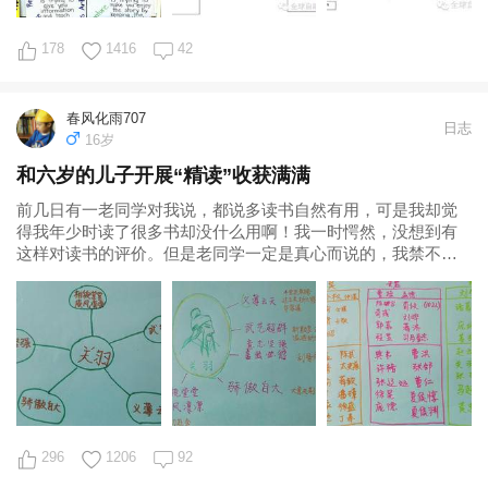
178
1416
42
春风化雨707
日志
16岁
和六岁的儿子开展“精读”收获满满
前几日有一老同学对我说，都说多读书自然有用，可是我却觉
得我年少时读了很多书却没什么用啊！我一时愕然，没想到有
这样对读书的评价。但是老同学一定是真心而说的，我禁不住
思量了很久。 的确，同时在读书的两个人
296
1206
92