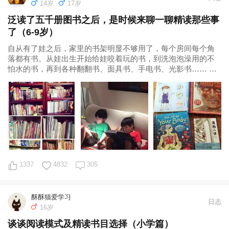
14岁
17岁
泛读了五千册图书之后，是时候来聊一聊精读那些事
了（6-9岁）
自从有了娃之后，家里的书架明显不够用了，每个房间每个角
落都有书。从娃出生开始给娃咬着玩的书，到洗泡泡澡用的不
怕水的书，再到各种翻翻书、面具书、手电书、光影书…… 在
各路新奇古怪的书籍吊足了孩子的胃口后
1337
4832
305
酥酥猫爱学习
日志
16岁
谈谈阅读模式及精读书目选择（小学篇）