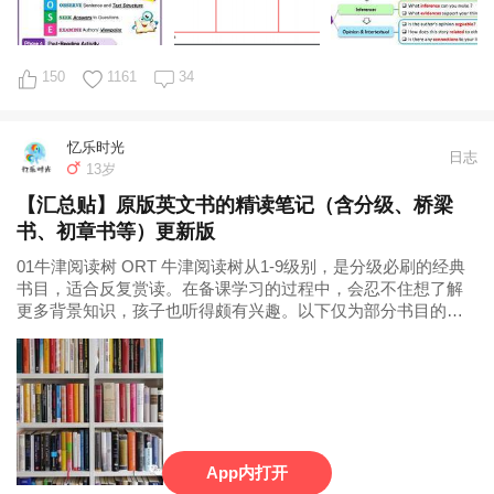
150
1161
34
忆乐时光
日志
13岁
【汇总贴】原版英文书的精读笔记（含分级、桥梁
书、初章书等）更新版
​01牛津阅读树 ORT 牛津阅读树从1-9级别，是分级必刷的经典
书目，适合反复赏读。在备课学习的过程中，会忍不住想了解
更多背景知识，孩子也听得颇有兴趣。以下仅为部分书目的精
读笔记，供参考。 分级 |
App内打开