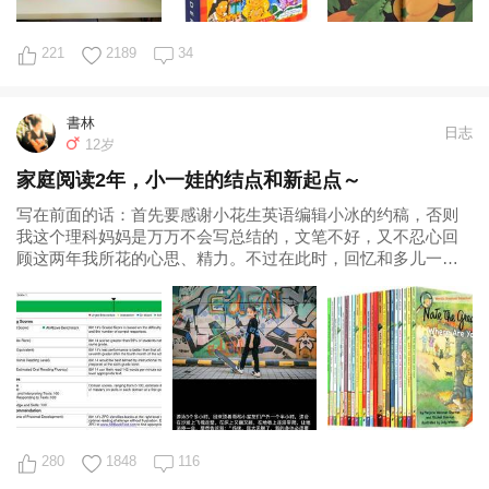
221
2189
34
書林
日志
12岁
家庭阅读2年，小一娃的结点和新起点～
写在前面的话：首先要感谢小花生英语编辑小冰的约稿，否则
我这个理科妈妈是万万不会写总结的，文笔不好，又不忍心回
顾这两年我所花的心思、精力。不过在此时，回忆和多儿一起
走过的两年路，也真是弥足珍贵的记忆～
280
1848
116