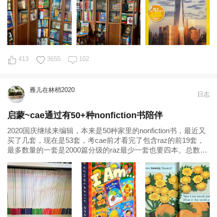
413
3655
102
雁儿在林梢2020
日志
启蒙~cae通过有50+种nonfiction书陪伴
2020国庆继续来编辑，本来是50种家里的nonfiction书，最近又
买了几套，现在是53套，考cae前才看完了包含raz的前19套，
最多数量的一套是2000篇分级的raz最少一套也要四本。总数多
少