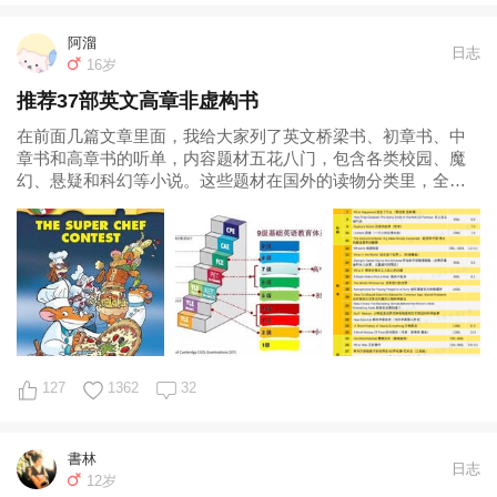
阿溜
日志
16岁
推荐37部英文高章非虚构书
在前面几篇文章里面，我给大家列了英文桥梁书、初章书、中
章书和高章书的听单，内容题材五花八门，包含各类校园、魔
幻、悬疑和科幻等小说。这些题材在国外的读物分类里，全部
属于虚构类（Fiction），指的是非
127
1362
32
書林
日志
12岁