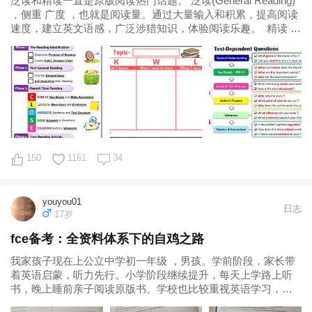
泛读和精读一直是原版阅读热门话题。 泛读(General Reading)
，侧重 广度 ，也就是阅读量。通过大量输入和积累，提高阅读
速度，建立英文语感，广泛涉猎知识，体验阅读乐趣。 精读 ，
是区别
150
1161
34
youyou01
日志
17岁
fce备考：全资料体系下的自鸡之路
我家孩子现在上公立中学初一年级 ，男孩。学前阶段，家长带
着英语启蒙，听力先行。小学阶段继续提升，每天上学路上听
书，晚上睡前亲子阅读原版书。学校也比较重视英语学习，一
年级起点，从一年级就开始指读分级读物