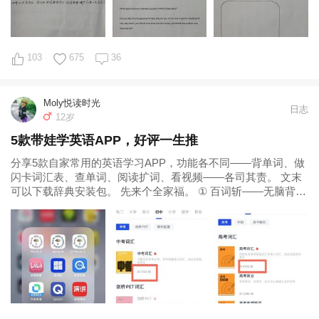
103
675
36
Moly悦读时光
日志
12岁
5款带娃学英语APP，好评一生推
分享5款自家常用的英语学习APP，功能各不同——背单词、做
闪卡词汇表、查单词、阅读扩词、看视频——各司其责。 文末
可以下载辞典安装包。 先来个全家福。 ① 百词斩——无脑背单
词 这里的“背单词”和老辈