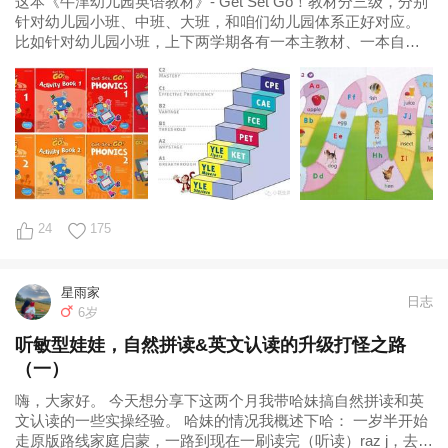
这本《牛津幼儿园英语教材》- Get Set Go！教材分三级，分别
针对幼儿园小班、中班、大班，和咱们幼儿园体系正好对应。
比如针对幼儿园小班，上下两学期各有一本主教材、一本自然
拼读教材、一本活动练习
24
175
星雨家
日志
6岁
听敏型娃娃，自然拼读&英文认读的升级打怪之路
（一）
嗨，大家好。 今天想分享下这两个月我带哈妹搞自然拼读和英
文认读的一些实操经验。 哈妹的情况我概述下哈： 一岁半开始
走原版路线家庭启蒙，一路到现在一刷读完（听读）raz j，去年