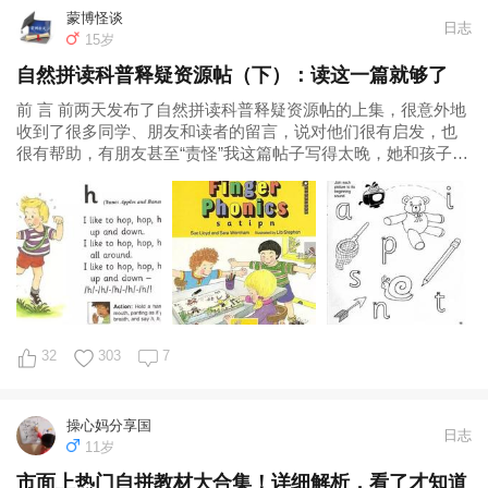
蒙博怪谈
日志
15岁
自然拼读科普释疑资源帖（下）：读这一篇就够了
前 言 前两天发布了自然拼读科普释疑资源帖的上集，很意外地
收到了很多同学、朋友和读者的留言，说对他们很有启发，也
很有帮助，有朋友甚至“责怪”我这篇帖子写得太晚，她和孩子都
在自然拼读的学习上走了弯路吃了
32
303
7
操心妈分享国
日志
11岁
市面上热门自拼教材大合集！详细解析，看了才知道