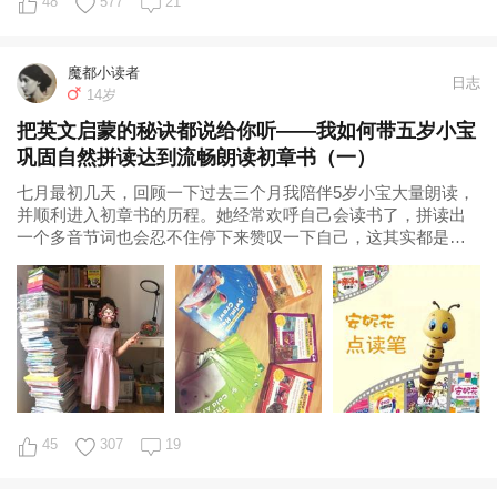
48
577
21
魔都小读者
日志
14岁
把英文启蒙的秘诀都说给你听——我如何带五岁小宝
巩固自然拼读达到流畅朗读初章书（一）
七月最初几天，回顾一下过去三个月我陪伴5岁小宝大量朗读，
并顺利进入初章书的历程。她经常欢呼自己会读书了，拼读出
一个多音节词也会忍不住停下来赞叹一下自己，这其实都是自
然拼读规则掌握比较好的表现。（本文大
45
307
19