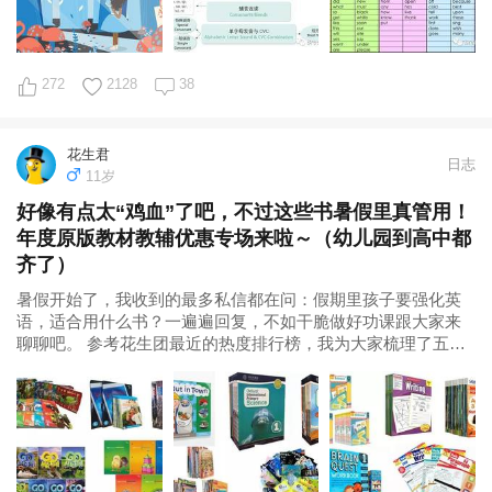
272
2128
38
花生君
日志
11岁
好像有点太“鸡血”了吧，不过这些书暑假里真管用！
年度原版教材教辅优惠专场来啦～（幼儿园到高中都
齐了）
暑假开始了，我收到的最多私信都在问：假期里孩子要强化英
语，适合用什么书？一遍遍回复，不如干脆做好功课跟大家来
聊聊吧。 参考花生团最近的热度排行榜，我为大家梳理了五大
类共60套书，分别匹配不同英语学习目