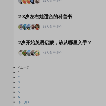
52人参与讨论
2-3岁左右娃适合的科普书
51人参与讨论
2岁开始英语启蒙，该从哪里入手？
45人参与讨论
< 上一页
1
2
3
4
5
6
下一页 >