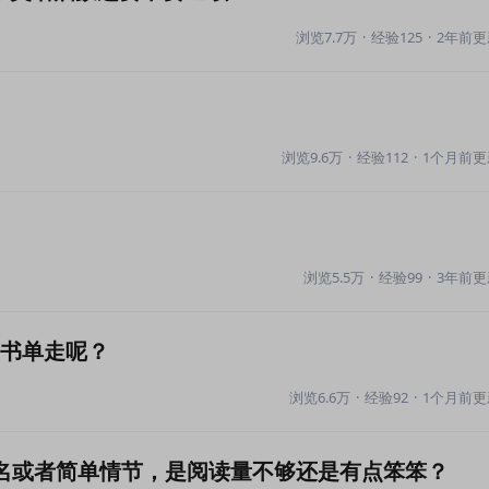
浏览7.7万
·
经验125
·
2年前更
浏览9.6万
·
经验112
·
1个月前更
浏览5.5万
·
经验99
·
3年前更
按书单走呢？
浏览6.6万
·
经验92
·
1个月前更
物名或者简单情节，是阅读量不够还是有点笨笨？