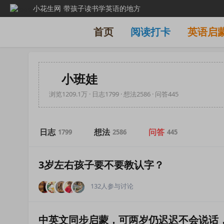
小花生网
带孩子读书学英语的地方
首页
阅读打卡
英语启
小班娃
浏览1209.1万 · 日志1799 · 想法2586 · 问答445
日志
想法
问答
1799
2586
445
3岁左右孩子要不要教认字？
132人参与讨论
中英文同步启蒙，可两岁仍迟迟不会说话