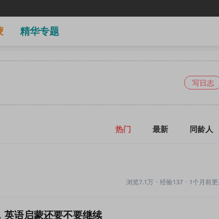
蒙
精华专题
写日志
热门
最新
同龄人
浏览7.1万
·
经验137
·
1个月前更
，英语启蒙还要不要继续