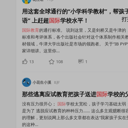
用这套全球通行的“小学科学教材”，帮孩
语” 上赶超
国际
学校水平！
国际教育
的通行标准。 说到这里，又是剑桥又是牛津的
标准和考评体系，各个出版社会针对这个体系制作相关
材领域，牛津大学出版社是市场的领跑者。 关于“IB PYP
家详细讲。这里你...
13
108
1
小花生小溪
8岁
那些逃离应试教育把孩子送进
国际
学校的
没有压力很开心；
国际
学校太宽松，孩子学习基础太弱
是为了 逃脱应试教育的种种压力…… 这么多主观臆断很
的理解，更别说网上那么多文章都在表达“我家孩子实在
的这种...