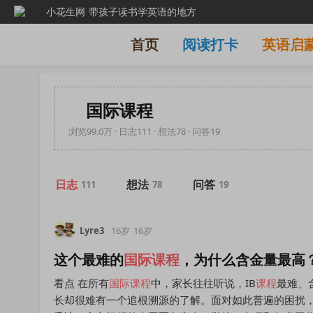
小花生网
带孩子读书学英语的地方
首页
阅读打卡
英语启
国际课程
浏览99.0万 · 日志111 · 想法78 · 问答19
日志
想法
问答
111
78
19
Lyre3
16岁
16岁
这个最难的
国际课程
，为什么含金量最高
看点 在所有
国际课程
中，家长往往听说，IB
课程
最难、
长却很难有一个追根溯源的了解。面对如此普遍的困扰