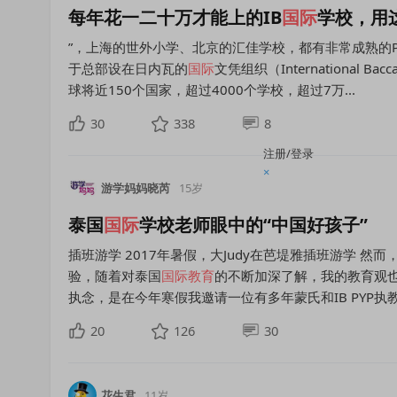
每年花一二十万才能上的IB
国际
学校，用这
”，上海的世外小学、北京的汇佳学校，都有非常成熟的PYP Pro
于总部设在日内瓦的
国际
文凭组织（International Bacc
球将近150个国家，超过4000个学校，超过7万...
30
338
8
注册/登录
×
游学妈妈晓芮
15岁
泰国
国际
学校老师眼中的“中国好孩子”
插班游学 2017年暑假，大Judy在芭堤雅插班游学 然
验，随着对泰国
国际教育
的不断加深了解，我的教育观也
执念，是在今年寒假我邀请一位有多年蒙氏和IB PYP执教经
20
126
30
花生君
11岁