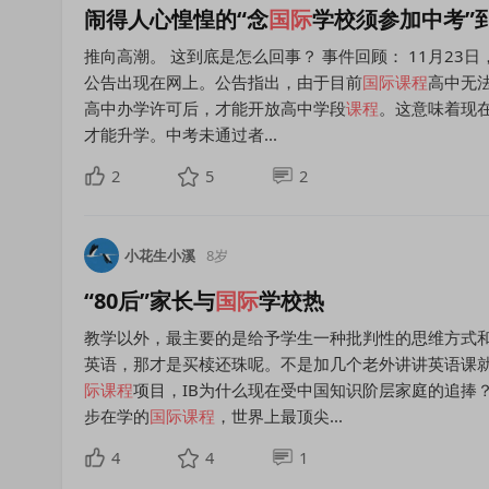
闹得人心惶惶的“念
国际
学校须参加中考”
推向高潮。 这到底是怎么回事？ 事件回顾： 11月2
公告出现在网上。公告指出，由于目前
国际课程
高中无
高中办学许可后，才能开放高中学段
课程
。这意味着现
才能升学。中考未通过者...
2
5
2
小花生小溪
8岁
“80后”家长与
国际
学校热
教学以外，最主要的是给予学生一种批判性的思维方式
英语，那才是买椟还珠呢。不是加几个老外讲讲英语课
际课程
项目，IB为什么现在受中国知识阶层家庭的追捧
步在学的
国际课程
，世界上最顶尖...
4
4
1