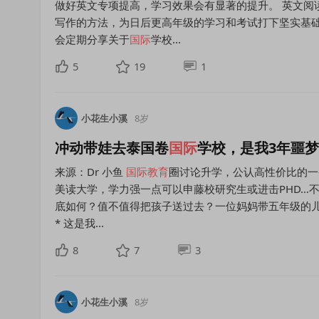
做好英文专项提高，学习效果会有显著的提升。 英文阅
写作的方法，为日后更高年级的学习和考试打下坚实基础
会定期分享关于
国际
学校...
5
19
1
小花生小溪
8岁
冲动带娃去泰国卷
国际
学校，是我3年噩
来源：Dr 小鱼
国际教育
圈讨论升学，公认高性价比的一
美读大学，学力强一点可以申藤校研究生或进击PHD…
底如何？值不值得把孩子送过去？一位妈妈带五年级的儿子
* 这是我...
8
7
3
小花生小溪
8岁