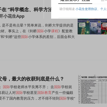
子在 “科学概念、科学方法、科学英
，是不是有点晕？简单来说，剑桥大学提供的是
教材。事实上，在《剑桥
国际
小学
课程
》配套教
”和“剑桥”这些
国际
小学体系的差别，后面会和大
父母，最大的收获到底是什么？
；
国际
学校老师水平良莠不齐； 去
国际
学校就
容易让人对
国际
学校甚至
国际教育
产生一些偏颇
受不了国内教育的压力，才不得不转到
国际
学校”