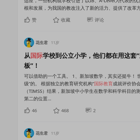
适应，一些机构或学校引进了以IB、A-Level为代表的优
根和发展，为我国的教改注入了新的活力、提供了改革方向
赞
收藏
评论
花生君
11岁
从
国际
学校到公立小学，他们都在用这套“
板”！
可以借助的一个工具。 1、新加坡数学，其实还挺牛！ 
级”的。 根据独立的教育研究机构“
国际教育
成就评价协会”
（TIMSS）结果，新加坡中小学生在数学和科学科目
第二的位置...
46
468
2
花生君
11岁