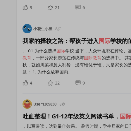
9
21
6
小花生小溪
8岁
我家的择校之路：帮孩子进入
国际
学校的
。 01 为什么选择
国际
学校 当下，大众环境都在评论、
教育
，一部分家长游荡在传统与
国际教育
的选择中。 其
秋，就如川菜和意大利餐，没有谁优于谁，只是家长的
题： 1. 为什么放弃国内...
4
22
9
User1369850
8岁
吐血整理！G1-12年级英文阅读书单，
国
，以写带读，达到最佳效果。 暑假时期，学生居家的日