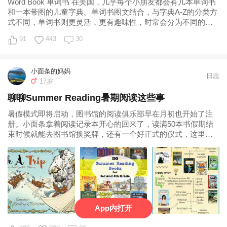
Word Book 单词书 在美国，几乎每个小朋友都会有几本单词书
和一本带图的儿童字典。单词书图文结合，与字典A-Z的分类方
式不同，单词书则更灵活，更有趣味性，时常会分为不同的主
题例如食物、食物、交通
91
443
30
小面条的妈妈
日志
17岁
聊聊Summer Reading暑期阅读这些事
暑假模式即将启动，图书馆的阅读俱乐部早在月初也开始了注
册。小面条拿着阅读记录本开心的回来了，读满50本书假期结
束时候就能去图书馆换奖牌，还有一个好正式的仪式，这里的
孩子都把这当成一件大事 各大图书馆、
App内打开