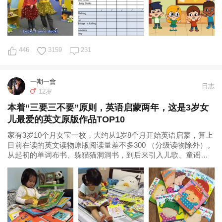
446
3159
231
一期一會
日志
12岁
本着“三要三不要”原则，英语启蒙两年，这是3岁女
儿最爱的英文原版作品TOP10
家有3岁10个月女宝一枚，大约从1岁8个月开始英语启蒙，算上
目前在读的英文读物原版阅读量差不多300 （分级读物除外）。
从起初的单词布书、躲猫猫洞洞书，到后来引入儿歌、童谣、
原版动画和电影，再到阅读原