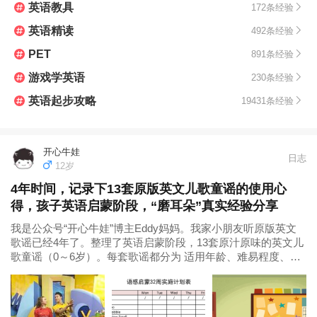
英语教具
172条经验
英语精读
492条经验
PET
891条经验
游戏学英语
230条经验
英语起步攻略
19431条经验
开心牛娃
日志
12岁
4年时间，记录下13套原版英文儿歌童谣的使用心
得，孩子英语启蒙阶段，“磨耳朵”真实经验分享
我是公众号“开心牛娃”博主Eddy妈妈。我家小朋友听原版英文
歌谣已经4年了。整理了英语启蒙阶段，13套原汁原味的英文儿
歌童谣（0～6岁）。每套歌谣都分为 适用年龄、难易程度、主
要内容、使用方法、我自己