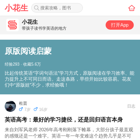
小花生
小花生
打开App
带孩子读书学英语的地方
原版阅读启蒙
经验293 · 收藏5.6万
比起传统英语“字词句语法”学习方式，原版阅读在学习效率、能
力提升上不可同日而语。走这条路，早些开始比较容易。花友
们中“原版娃”不少，求经验哦！
杜芸
日志
7岁
16岁
英语高考：最好的学习捷径，还是回归语言本身
来自刘军风老师 2026年高考刚刚落下帷幕，大部分孩子最直观
的感慨还是一个难字。英语一年一年变难这个趋势几乎是不可