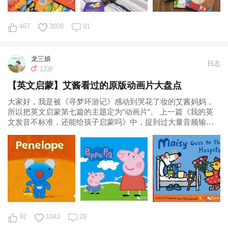
467
3008
91
龙三娘
日志
12岁
【英文启蒙】艾酱看过的原版动画片大盘点
大家好，我是被《寻梦环游记》感动到哭花了妆的艾酱妈妈，
所以把英文启蒙第七篇的主题定为“动画片”。 上一篇《我的英
文发音不标准，还能给孩子启蒙吗》中，提到过大量音频输入
的方法之一就是看原版动画。今天跟大
92
1043
29