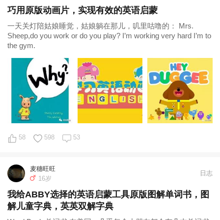
巧用原版动画片，实现有效的英语启蒙
一天关灯陪姑娘睡觉，姑娘躺在那儿，叽里咕噜的： Mrs.
Sheep,do you work or do you play? I’m working very hard I’m to
the gym.
58
598
53
麦穗旺旺
日志
16岁
我给ABBY选择的英语启蒙工具原版图解单词书，图
解儿童字典，英英双解字典