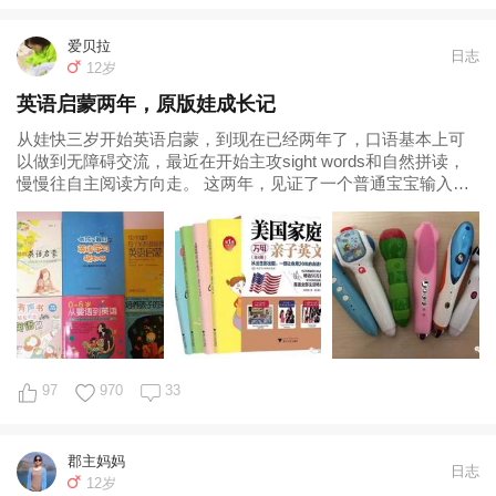
爱贝拉
日志
12岁
英语启蒙两年，原版娃成长记
从娃快三岁开始英语启蒙，到现在已经两年了，口语基本上可
以做到无障碍交流，最近在开始主攻sight words和自然拼读，
慢慢往自主阅读方向走。 这两年，见证了一个普通宝宝输入输
出的高转换率，对比网上尤
97
970
33
郡主妈妈
日志
12岁