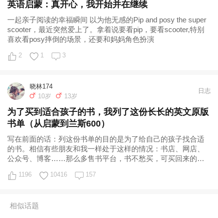
英语启蒙：真开心，我开始并在继续
一起亲子阅读的幸福瞬间 以为他无感的Pip and posy the super
scooter，最近突然爱上了。拿着说要看pip，要看scooter,特别
喜欢看posy摔倒的场景，还要和妈妈角色扮演
2
1
3
晓林174
日志
10岁
13岁
为了买到适合孩子的书，我列了这份长长的英文原版
书单（从启蒙到兰斯600）
写在前面的话：列这份书单的目的是为了给自己的孩子找合适
的书。相信有些朋友和我一样处于这样的情况：书店、网店、
公众号、博客……那么多售书平台，书不愁买，可买回来的书
难度孩子不适合，一放就不知道何年何月才
1196
10416
157
相似话题