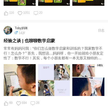
116
1051
20
Toby妈咪
日志
14岁
经验之谈 | 也聊聊数学启蒙
常常有妈妈问我：“你们怎么做数学启蒙和训练的？我家数学不
行！怎么办？” 首先，我想说…妈妈呀，你一开始就给小朋友定
性了：数学不行！其实，每个小朋友都有一本无形又独特的使
用说明，你说不行，是你没搞清楚怎
89
694
28