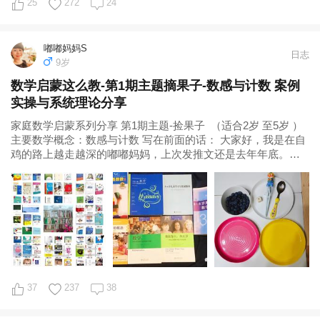
25
272
24
嘟嘟妈妈S
日志
9岁
数学启蒙这么教-第1期主题摘果子-数感与计数 案例
实操与系统理论分享
家庭数学启蒙系列分享 第1期主题-捡果子 （适合2岁 至5岁 ）
主要数学概念：数感与计数 写在前面的话： 大家好，我是在自
鸡的路上越走越深的嘟嘟妈妈，上次发推文还是去年年底。这
么长时间我干嘛去了?
37
237
38