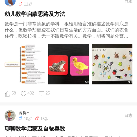
日志
11岁
幼儿数学启蒙思路及方法
数学是一门非常抽象的学科，很难用语言准确描述数学到底是
什么，但数学却渗透在我们日常生活的方方面面。我们的衣食
住行，吃喝拉撒，无一不跟数学有关。数学，能将问题化繁为
简，用符号帮助我们更迅捷的解决问题。因
58
432
25
舍得~
日志
10岁
15岁
聊聊数学启蒙及自🐔奥数