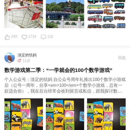
248
1734
116
淡定的恬妈
日志
11岁
数学游戏第二季：“一学就会的100个数学游戏”
个人公众号：淡定的恬妈 自公众号周年礼推出100个数学小游戏
后（公号一周年，分享<em>100</em>个数学小游戏，总有一
款适合你），我在后台经常会收到留言或私信，跟我探讨数学
启蒙的方法和思路。而我