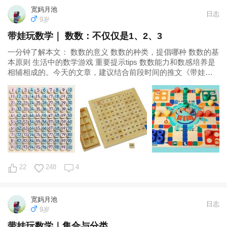
宽妈月池
日志
9岁
带娃玩数学｜ 数数：不仅仅是1、2、3
一分钟了解本文： 数数的意义 数数的种类，提倡哪种 数数的基
本原则 生活中的数学游戏 重要提示tips 数数能力和数感培养是
相辅相成的。今天的文章，建议结合前段时间的推文《带娃玩
数学｜数感》一起看。
22
248
4
宽妈月池
日志
9岁
带娃玩数学｜集合与分类