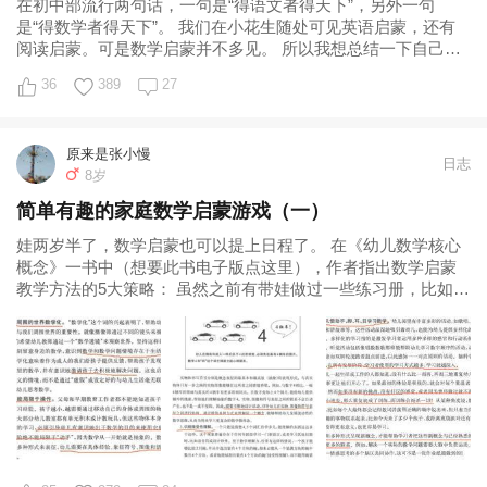
在初中部流行两句话，一句是“得语文者得天下”，另外一句
是“得数学者得天下”。 我们在小花生随处可见英语启蒙，还有
阅读启蒙。可是数学启蒙并不多见。 所以我想总结一下自己的
数学启蒙，一来是为了更好的面向未
36
389
27
原来是张小慢
日志
8岁
简单有趣的家庭数学启蒙游戏（一）
娃两岁半了，数学启蒙也可以提上日程了。 在《幼儿数学核心
概念》一书中（想要此书电子版点这里），作者指出数学启蒙
教学方法的5大策略： 虽然之前有带娃做过一些练习册，比如阶
梯数学、公文式，还有逻辑狗、思维