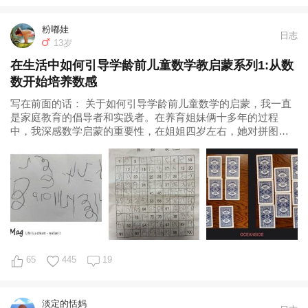
粉嘟娃
日志
13岁
在生活中如何引导学龄前儿童数学教启蒙系列1:从数
数开始培养数感
写在前面的话： 关于如何引导学龄前儿童数学的启蒙，我一直
是家庭教育的倡导者和实践者。在养育姐妹俩十多年的过程
中，我深感数学启蒙的重要性，在姐姐四岁左右，她对拼图非
常感兴趣，我当时很感慨，写下了《拼图是
65
445
19
淡定的恬妈