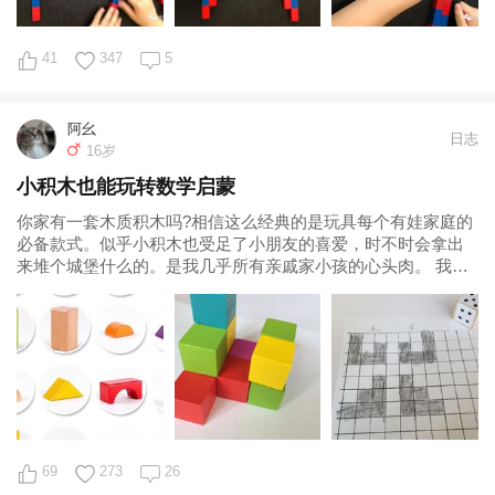
41
347
5
阿幺
日志
16岁
小积木也能玩转数学启蒙
你家有一套木质积木吗?相信这么经典的是玩具每个有娃家庭的
必备款式。似乎小积木也受足了小朋友的喜爱，时不时会拿出
来堆个城堡什么的。是我几乎所有亲戚家小孩的心头肉。 我家
也是，自会爬开始就入了一套，一直玩
69
273
26