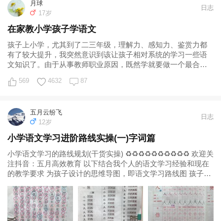
月球
日志
17岁
在家教小学孩子学语文
孩子上小学，尤其到了二三年级，理解力、感知力、鉴赏力都
有了较大提升，我突然意识到该让孩子相对系统的学习一些语
文知识了。由于从事教师职业原因，既然学就要做一个最合理
的规划，备好课才能事半功倍。 第一步，
569
4632
87
五月云纷飞
日志
12岁
小学语文学习进阶路线实操(一)字词篇
小学语文学习的路线规划(干货实操) ♻️♻️♻️♻️♻️♻️♻️♻️♻️♻️ 欢迎关
注抖音：五月高效教育 以下结合我个人的语文学习经验和现在
的教学要求 为孩子设计的思维导图，即语文学习路线图 孩子按
照