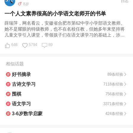
日志
8岁
一个人文素养很高的小学语文老师开的书单
薛瑞萍，网名看云，安徽省合肥市第62中学小学部语文教师。
她不是耀眼的特级教师，也不在名校任教，但她多年来坚持将
儿童文学引入课堂，带领孩子们在语文课学习的基础上，涉猎
众多儿童文学作品，在她的课堂上，儿
646
5794
89
相似话题
好书摘录
89条经验
古诗文学习
7118条经验
围棋
756条经验
语文学习
3371条经验
3-6岁数学启蒙
424条经验