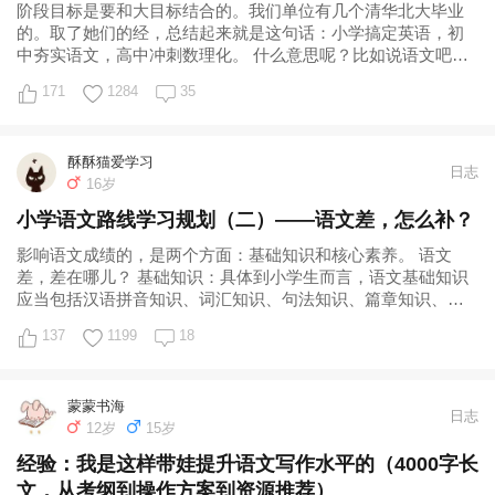
阶段目标是要和大目标结合的。我们单位有几个清华北大毕业
的。取了她们的经，总结起来就是这句话：小学搞定英语，初
中夯实语文，高中冲刺数理化。 什么意思呢？比如说语文吧，
我从小阅读量大，感觉自己的语文水平，
171
1284
35
酥酥猫爱学习
日志
16岁
小学语文路线学习规划（二）——语文差，怎么补？
影响语文成绩的，是两个方面：基础知识和核心素养。 语文
差，差在哪儿？ 基础知识：具体到小学生而言，语文基础知识
应当包括汉语拼音知识、词汇知识、句法知识、篇章知识、修
辞知识、文学知识等。但是，我们必须意
137
1199
18
蒙蒙书海
日志
12岁
15岁
经验：我是这样带娃提升语文写作水平的（4000字长
文，从考纲到操作方案到资源推荐）