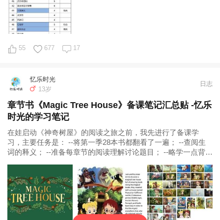
55
677
17
忆乐时光
日志
13岁
章节书《Magic Tree House》备课笔记汇总贴 -忆乐
时光的学习笔记
​在娃启动《神奇树屋》的阅读之旅之前，我先进行了备课学
习，主要任务是： --将第一季28本书都翻看了一遍； --查阅生
词的释义； --准备每章节的阅读理解讨论题目； --略学一点背景
知识； --找了些