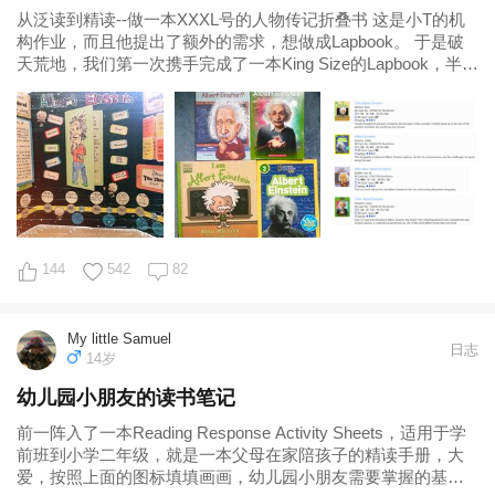
从泛读到精读--做一本XXXL号的人物传记折叠书 这是小T的机
构作业，而且他提出了额外的需求，想做成Lapbook。 于是破
天荒地，我们第一次携手完成了一本King Size的Lapbook，半开
的大
144
542
82
My little Samuel
日志
14岁
幼儿园小朋友的读书笔记
前一阵入了一本Reading Response Activity Sheets，适用于学
前班到小学二年级，就是一本父母在家陪孩子的精读手册，大
爱，按照上面的图标填填画画，幼儿园小朋友需要掌握的基本