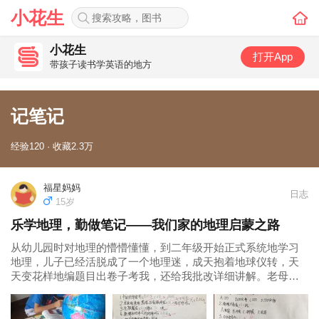
小花生
小花生
打开App
带孩子读书学英语的地方
记笔记
经验120 · 收藏2.3万
福星妈妈
日志
15岁
乐学地理，勤做笔记——我们家的地理启蒙之路
从幼儿园时对地理的懵懵懂懂，到二年级开始正式系统地学习
地理，儿子已经活脱成了一个地理迷，成天抱着地球仪转，天
天变花样地编题目出卷子考我，还给我批改详细讲解。老母亲
虽然被考了不及格，但也心服口服，内心深