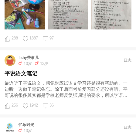
288
1887
97
fishy费事儿
日志
10岁
13岁
平说语文笔记
最近听了平说语文，感觉对应试语文学习还是很有帮助的。一
边听一边做了笔记备忘。除了后面考前复习部分还没有听。平
哥说的很多其实都是学校老师反复强调过的要求，所以学语文
最重要的是听老师的话啊! 转载什么的就
256
1942
36
忆乐时光
日志
13岁