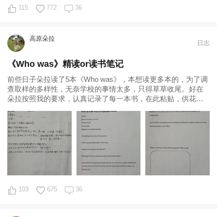
115
772
36
高原朵拉
日志
《Who was》精读or读书笔记
前些日子朵拉读了5本《Who was》，本想读更多本的，为了调
查取样的多样性，无奈学校的事情太多，只得草草收尾。好在
朵拉按照我的要求，认真记录了每一本书，在此粘贴，供花友
们参考。 选择《Who was
103
675
36