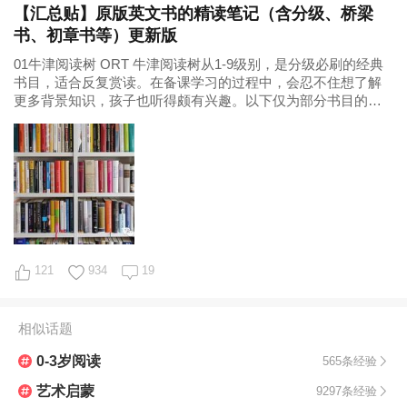
【汇总贴】原版英文书的精读笔记（含分级、桥梁
书、初章书等）更新版
​01牛津阅读树 ORT 牛津阅读树从1-9级别，是分级必刷的经典
书目，适合反复赏读。在备课学习的过程中，会忍不住想了解
更多背景知识，孩子也听得颇有兴趣。以下仅为部分书目的精
读笔记，供参考。 分级 |
121
934
19
相似话题
0-3岁阅读
565条经验
艺术启蒙
9297条经验