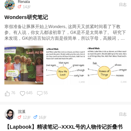
Renata
日志
14岁
Wonders研究笔记
寒假准备让豚豚开始上Wonders, 这两天又抓紧时间看了下教
参。有人说，你女儿都读初章了，GK是不是太简单了。 研究下
来发现，GK的语言知识方面是很简单，所以字母，高频词，
Phonics这些我都会略
76
645
55
浣溪
日志
12岁
16岁
【Lapbook】精读笔记--XXXL号的人物传记折叠书