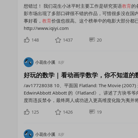
想错过！ 我们花生小冰平时主要工作是研究英语
教育
的
影市场出现了多部口碑很不错的作品，可惜很多没在国
事好看，
教育
价值也很高。这个榜单中的电影大部分都
http://www.iqiyi.com
148
1437
20
小花生小溪
8岁
好玩的数学 | 看动画学数学，你不知道
/av17728038 10、平面国 Flatland: The Movie (
EdwinAbbott Abbott 的《Flatland》。讲
度而违反禁令，最终两人成功进入更高维度化险为夷并
125
1426
19
小花生小溪
8岁