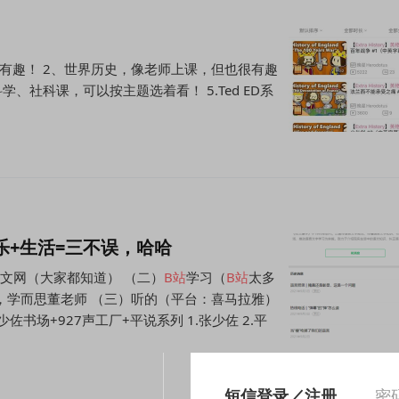
讲的生动有趣！ 2、世界历史，像老师上课，但也很有趣
科学、社科课，可以按主题选着看！ 5.Ted ED系
乐+生活=三不误，哈哈
中文网（大家都知道） （二）
B
站
学习（
B
站
太多
，学而思董老师 （三）听的（平台：喜马拉雅）
书场+927声工厂+平说系列 1.张少佐 2.平