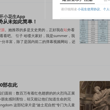
姿势从未如此简单！
资源
。她推荐的多是文史类的，正好我在
站
外看
看吧。 引子 哈喽大家好，我是summer，我
十分丰富，除了是国内前二的弹幕视频网站，还
0部在此
现在我们面前：数百万有着红色翅膀的的火烈鸟正展
小朋友感到害怕，却又能让他们知道生命的完
 Kingdom 这部纪录片是“迪士尼自然”专门为儿童