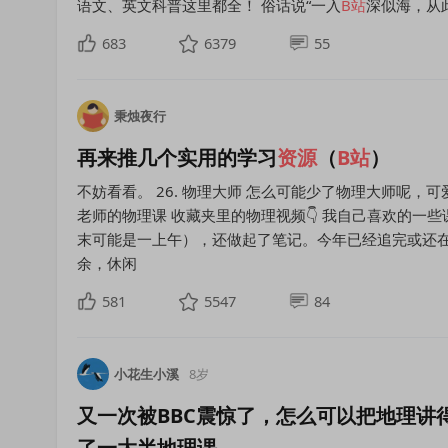
语文、英文科普这里都全！ 俗话说“一入
B
站
深似海，从
683
6379
55
秉烛夜行
再来推几个实用的学习
资源
（
B
站
）
不妨看看。 26. 物理大师 怎么可能少了物理大师呢，可
老师的物理课 收藏夹里的物理视频👇 我自己喜欢的一些
末可能是一上午），还做起了笔记。今年已经追完或还在
余，休闲
581
5547
84
小花生小溪
8岁
又一次被BBC震惊了，怎么可以把地理讲
了一大半地理课