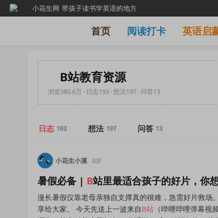
小花生网
带孩子读书学英语的地方
首页
阅读打卡
英语启
B站教育资源
浏览580.6万 · 日志193 · 想法197 · 问答13
日志
想法
问答
193
197
13
小花生小溪
8岁
暑假必备 |
B
站里最适合孩子的好片，你
漫长暑假仅靠老母亲独自支撑真的很难，急需好片救场
享给大家。 今天先送上一波来自
B
站
（哔哩哔哩弹幕视频网站