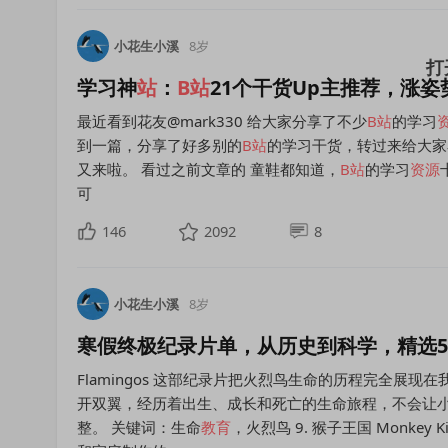
小花生小溪
8岁
学习神
站
：
B
站
21个干货Up主推荐，涨
最近看到花友@mark330 给大家分享了不少
B
站
的学习
到一篇，分享了好多别的
B
站
的学习干货，转过来给大家看
又来啦。 看过之前文章的 童鞋都知道，
B
站
的学习
资源
可
146
2092
8
小花生小溪
8岁
寒假终极纪录片单，从历史到科学，精选5
Flamingos 这部纪录片把火烈鸟生命的历程完全展
开双翼，经历着出生、成长和死亡的生命旅程，不会让
整。 关键词：生命
教育
，火烈鸟 9. 猴子王国 Monkey