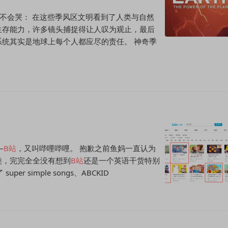
灵不会哭： 在这些季风区文明看到了人类与自然
生存能力，许多镜头捕捉得让人叹为观止，最后
统其实是地球上每个人都应尽的责任。 神奇季
—
B
站
，又叫哔哩哔哩。 抱歉之前鱼妈一直认为
类，完完全全没有想到
B
站
还是一个英语干货特别
 simple songs、ABCKID