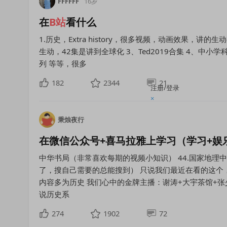
FFFFFF
16岁
在
B
站
看什么
1.历史，Extra history，很多视频，动画效果，
生动，42集是讲到全球化 3、Ted2019合集 4、中小学
列 等等，很多
182
2344
21
注册/登录
×
秉烛夜行
在微信公众号+喜马拉雅上学习（学习+娱
中华书局（非常喜欢每期的视频小知识） 44.国家地理
了，搜自己需要的总能搜到） 只说我们最近在看的这个
内容多为历史 我们心中的金牌主播：谢涛+大宇茶馆+张少佐
说历史系
274
1902
72