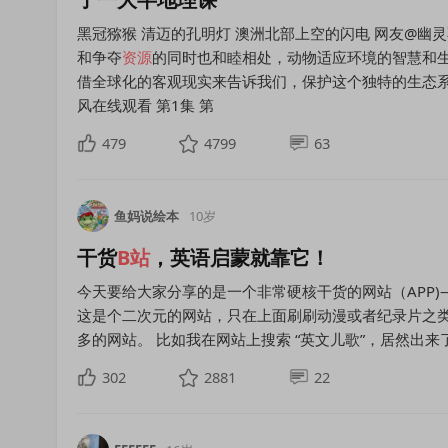
黑冠猕猴 清迈的孔明灯 澳洲北部上空的闪电 网友@幽
和争夺
资源
的同时也和睦相处，动物适应环境的智慧和
借全球化的客观现实来告诉我们，保护这个独特的生态系
风在线观看 第1集 第
479
4799
63
鱼妈说绘本
10岁
干货
B
站
，英语启蒙就靠它！
今天要给大家分享的是一个非常硬核干货的网站（APP)
这是个二次元的网站，只在上面刷刷动漫或者纪录片之
多的网站。 比如我在网站上搜索 “英文儿歌”，居然出来了 super
302
2881
22