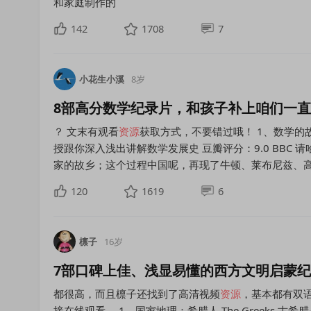
和家庭制作的
142
1708
7
小花生小溪
8岁
8部高分数学纪录片，和孩子补上咱们一
？ 文末有观看
资源
获取方式，不要错过哦！ 1、数学的故事（20
授跟你深入浅出讲解数学发展史 豆瓣评分：9.0 BBC
家的故乡；这个过程中国呢，再现了牛顿、莱布尼兹、
120
1619
6
檩子
16岁
7部口碑上佳、浅显易懂的西方文明启蒙
都很高，而且檩子还找到了高清视频
资源
，基本都有双
接在线观看。 1、国家地理：希腊人 The Greeks 