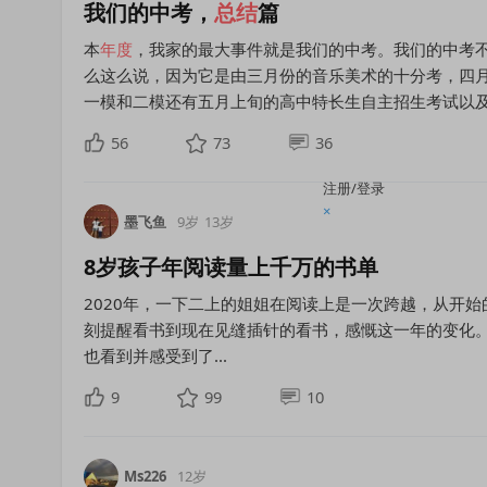
我们的中考，
总结
篇
本
年度
，我家的最大事件就是我们的中考。我们的中考不
么这么说，因为它是由三月份的音乐美术的十分考，四
一模和二模还有五月上旬的高中特长生自主招生考试以
56
73
36
注册/登录
×
墨飞鱼
9岁
13岁
8岁孩子年阅读量上千万的书单
2020年，一下二上的姐姐在阅读上是一次跨越，从开
刻提醒看书到现在见缝插针的看书，感慨这一年的变化
也看到并感受到了...
9
99
10
Ms226
12岁