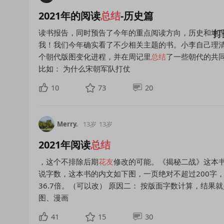
2021年的阅读
总结
-历史篇
读书报告，同时预告了今年的重点阅读方向，历史和地理
我！我们今年确实看了不少相关主题的书。小李自己理
个朝代版图变化进程，并在周记里
总结
了一些朝代的共
比如： 为什么宋朝军队打仗
10
73
20
Merry.
13岁
13岁
2021年阅读
总结
，这个不排除后期
花
友
修改的可能。《揭秘二战》这本书
说字数，这本书的内文如下图，一页绝对不超过200字，15
36.7倍。（可以改） 原因二： 按版面字数计算，结
图、漫画
41
15
30