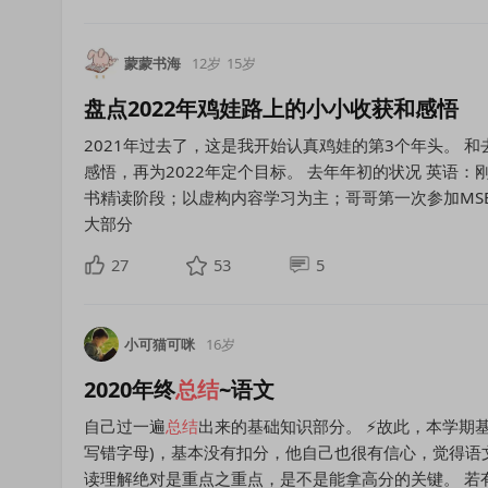
蒙蒙书海
12岁
15岁
盘点2022年鸡娃路上的小小收获和感悟
2021年过去了，这是我开始认真鸡娃的第3个年头。 
感悟，再为2022年定个目标。 去年年初的状况 英语：
书精读阶段；以虚构内容学习为主；哥哥第一次参加MS
大部分
27
53
5
小可猫可咪
16岁
2020年终
总结
~语文
自己过一遍
总结
出来的基础知识部分。 ⚡故此，本学期
写错字母)，基本没有扣分，他自己也很有信心，觉得语
读理解绝对是重点之重点，是不是能拿高分的关键。 若