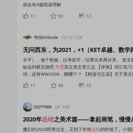
就会有4篇阅读理解
11
50
12
寻找Attitude
15个月
12岁
无问西东，为2021，+1（KET卓越、数
水平），做个检验，以考促学，结果出来再分享。 发文前更
贴说剑桥五级吧
年度
英文类文章汇总 【评测】词汇练习册全
词，还有WW3000，翻哪个？ 【精读与泛读】关于英
11
49
10
QQYYMM
3岁
14岁
2020年
总结
之美术篇——拿起画笔，慢慢
魔幻的2020即将过去，又到了年终
总结
的时候了。小朋