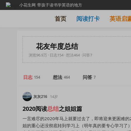
小花生网
带孩子读书学英语的地方
首页
阅读打卡
英语启
花友年度总结
浏览96.9万 · 日志154 · 想法464 · 问答7
日志
想法
问答
154
464
7
灰灰216
14岁
2020阅读
总结
之姐姐篇
一言难尽的2020年马上就要过去了，即将迎来更困难的2
姐的重心还没彻底转到学习上（明年真的要专心学习了