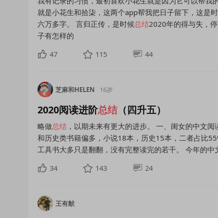
我有记录的习惯，最初喜欢小花生就是因为它可以帮我的
就是小花生和拾柒，这两个app帮我把日子留下，这是时
六万多字。 言归正传，是时候
总结
2020年的得与失，
子有怎样的
47
115
44
芝麻和HELEN
16岁
2020阅读进阶
总结
（四升五）
略做
总结
，以期未来有更大的进步。 一、闺女的中文阅读
和历史类书籍偏多，小说18本，历史15本，二者占比5
工具书大多只是翻翻，没有完整读完的若干。 今年的中
34
143
24
王有猷