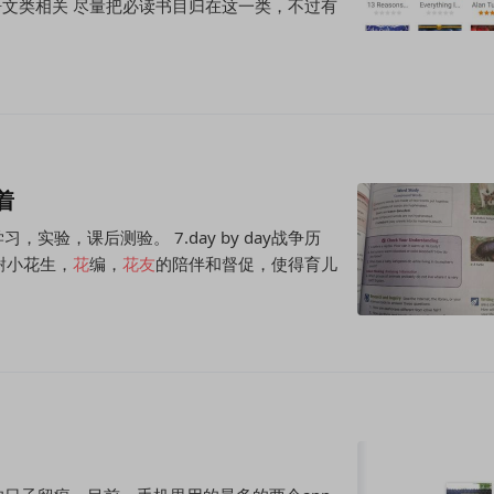
语文类相关 尽量把必读书目归在这一类，不过有
着
验，课后测验。 7.day by day战争历
谢小花生，
花
编，
花
友
的陪伴和督促，使得育儿