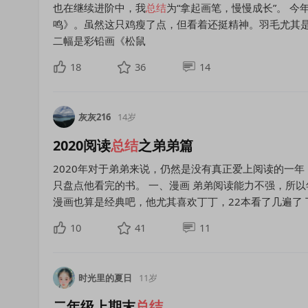
也在继续进阶中，我
总结
为“拿起画笔，慢慢成长”。 
鸣》。虽然这只鸡瘦了点，但看着还挺精神。羽毛尤其是
二幅是彩铅画《松鼠
18
36
14
灰灰216
14岁
2020阅读
总结
之弟弟篇
2020年对于弟弟来说，仍然是没有真正爱上阅读的一
只盘点他看完的书。 一、漫画 弟弟阅读能力不强，所
漫画也算是经典吧，他尤其喜欢丁丁，22本看了几遍了 丁丁历
10
41
11
时光里的夏日
11岁
二年级上期末
总结