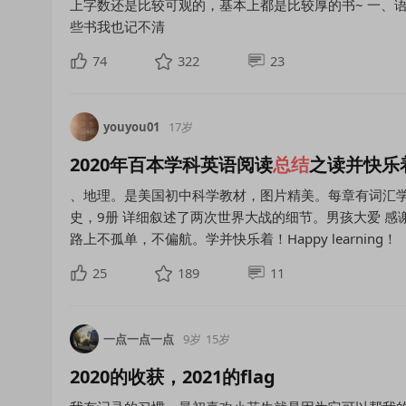
上字数还是比较可观的，基本上都是比较厚的书~ 一、
些书我也记不清
74
322
23
youyou01
17岁
2020年百本学科英语阅读
总结
之读并快乐
、地理。是美国初中科学教材，图片精美。每章有词汇学习，实
史，9册 详细叙述了两次世界大战的细节。男孩大爱 感
路上不孤单，不偏航。学并快乐着！Happy learning！
25
189
11
一点一点一点
9岁
15岁
2020的收获，2021的flag