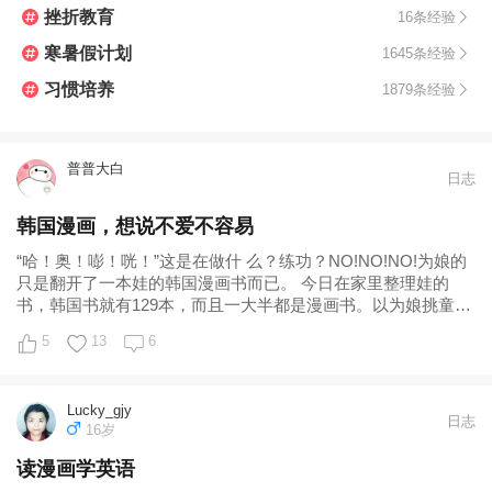
挫折教育
16条经验
寒暑假计划
1645条经验
习惯培养
1879条经验
普普大白
日志
韩国漫画，想说不爱不容易
“哈！奥！嘭！咣！”这是在做什 么？练功？NO!NO!NO!为娘的
只是翻开了一本娃的韩国漫画书而已。 今日在家里整理娃的
书，韩国书就有129本，而且一大半都是漫画书。以为娘挑童书
的挑剔，这种文字和画风
5
13
6
Lucky_gjy
日志
16岁
读漫画学英语