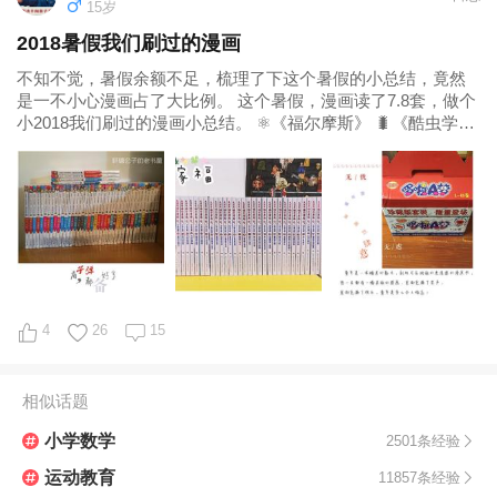
15岁
2018暑假我们刷过的漫画
不知不觉，暑假余额不足，梳理了下这个暑假的小总结，竟然
是一不小心漫画占了大比例。 这个暑假，漫画读了7.8套，做个
小2018我们刷过的漫画小总结。 ⚛️《福尔摩斯》 🐛《酷虫学
校》 🕊《丁丁历险记
4
26
15
相似话题
小学数学
2501条经验
运动教育
11857条经验