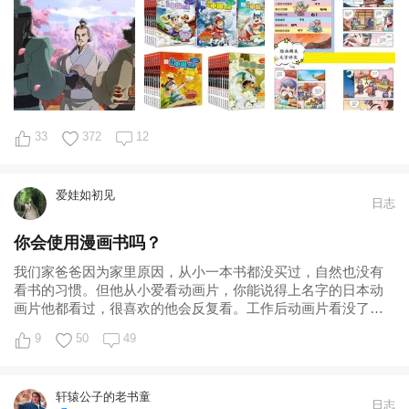
33
372
12
爱娃如初见
日志
你会使用漫画书吗？
我们家爸爸因为家里原因，从小一本书都没买过，自然也没有
看书的习惯。但他从小爱看动画片，你能说得上名字的日本动
画片他都看过，很喜欢的他会反复看。工作后动画片看没了，
他就看综艺节目和连续剧。以上练就了他厉
9
50
49
轩辕公子的老书童
日志