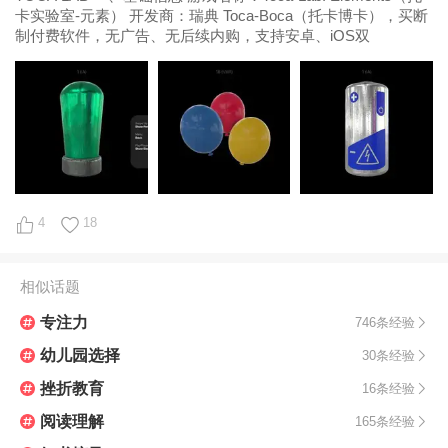
卡实验室‑元素） 开发商：瑞典 Toca‑Boca（托卡博卡），买断
制付费软件，无广告、无后续内购，支持安卓、iOS双
4
18
相似话题
专注力
746条经验
幼儿园选择
30条经验
挫折教育
16条经验
阅读理解
165条经验