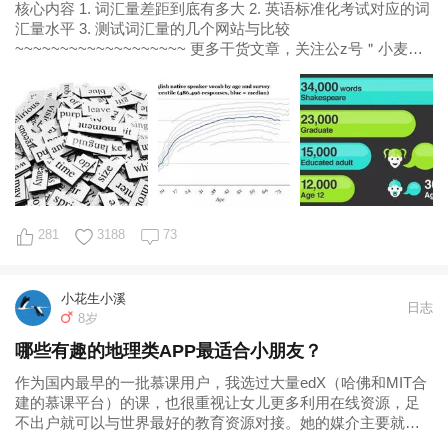
核心内容 1. 词汇量差距到底有多大 2. 英语标准化考试对应的词
汇量水平 3. 测试词汇量的几个网站与比较
~~~~~~~~~~~~~~~~~~~ 更多干货文章，关注公z号＂小麦亲
子英语＂ 英语学习
281
3188
73
小花生小溪
日志
8岁
哪些有趣的地理类APP最适合小朋友？
作为国内最早的一批慕课用户，我选过大量edX（哈佛和MIT合
建的慕课平台）的课，也很重视让女儿更多利用在线资源，足
不出户就可以与世界最好的教育资源对接。她的媒介主要就是
iPad。我一直觉得，iPad如