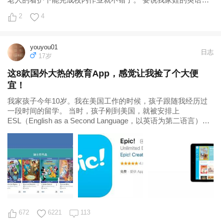
还真算不上差。很久以前我们测过AR
2
4
youyou01
日志
17岁
这8款国外大热的教育App，感觉让我捡了个大便
宜！
我家孩子今年10岁。我在美国工作的时候，孩子跟随我经历过
一段时间的留学。 当时，孩子刚到美国，就被安排上
ESL（English as a Second Language，以英语为第二语言）课
程。每天早
672
6221
113