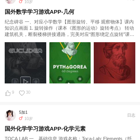
10岁
国外数学学习游戏APP-几何
纪念碑谷 一、对应小学数学【图形旋转、平移 观察物体】课内
知识点画面 1. 旋转操作（课本《图形的运动》旋转考点） 转动
建筑机关，断裂楼梯拼接通路，完美对应“图形绕定点旋转”课内
知识 图里三角结构
9
30
5加1
日志
10岁
国外化学学习游戏APP-化学元素
TOCA LAB 一、基础信息 游戏名称：Toca‑Lab: Elements（托