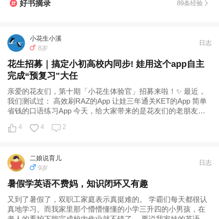
好书摘录
89条经验
小花生小溪
日志
8岁
花生招募｜搞定小初高校内同步! 娃用这个app自主
完成“预复习"大任
亲爱的花友们，第十期「小花生体验官」招募来啦！✨ 最近，
我们测试过： 高效刷RAZ的App 让娃三年通关KET的App 简单
省钱的口语练习App 今天，给大家带来的是花友们的老朋友
——洋葱学园App（
4
4
2
二娘说育儿
日志
9岁
暑假学英语不费妈，知识闭环又有趣
又到了暑假了，双职工家庭表示真挺难的。 学霸们每天都很认
真地学习。而我家里那个懵懵懂懂的小学三升四的小男孩，在
老人的看护下能完成校内作业就不错了。 要说我家娃的英语，