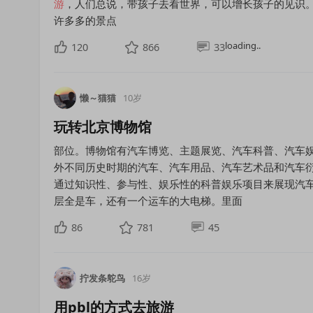
游
，人们总说，带孩子去看世界，可以增长孩子的见识。
许多多的景点
loading..
120
866
33
懒～猫猫
10岁
玩转北京博物馆
部位。博物馆有汽车博览、主题展览、汽车科普、汽车
外不同历史时期的汽车、汽车用品、汽车艺术品和汽车
通过知识性、参与性、娱乐性的科普娱乐项目来展现汽车
层全是车，还有一个运车的大电梯。里面
86
781
45
拧发条鸵鸟
16岁
用pbl的方式去旅游