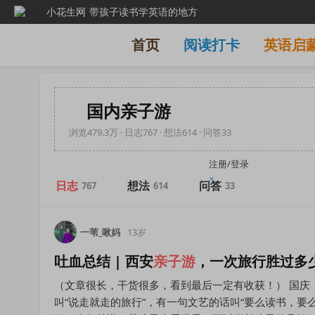
小花生网
带孩子读书学英语的地方
首页
阅读打卡
英语启
国内亲子游
浏览479.3万 · 日志767 · 想法614 · 问答33
注册/登录
×
日志
想法
问答
767
614
33
一苇_啾妈
13岁
吐血总结 | 西安
亲子
游
，一次旅行胜过多
（文章很长，干货很多，看到最后一定有收获！） 国庆
叫“说走就走的旅行”，有一句文艺的话叫“要么读书，要