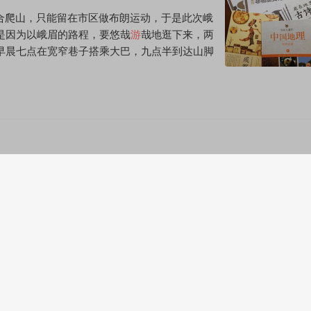
不适合爬山，只能留在市区做布朗运动，于是此次峨
是因为以峨眉的路程，要悠哉
游
哉地逛下来，两
早晨七点在宽窄巷子搭乘大巴，九点半到达山脚
一篇就够啦！
景点比起来，性价比极其高。 4.和一般80元左右
300的价值，里面除了科学，攀岩大动作，玩沙
是
亲子
游
好去处！ 二、北京动物园是溜娃好去