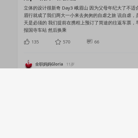
立体的设计很新奇 Day3 峨眉山 因为父母年纪大了
眉行就成了我们两大一小来去匆匆的自虐之旅 说自虐，
天是必须的 我们提前在携程上预订了简途的往返车票，
报国寺车站 然后换乘
135
570
66
全职妈妈Gloria
11岁
北京
亲子
游
，必去的八个景点吃玩行看这
专门吃饭的地方，自助餐69，快餐20-30，和其它旅游
玩一天的娱乐场所比起来，科学乐园真的是30的门票值
子，精细动作锻炼，安全知识学习等，中国科技馆真的
处！ 北京
85
620
40