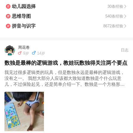
幼儿园选择
30条经验
思维导图
540条经验
拼音与识字
8672条经验
周花卷
日志
9岁
14岁
数独是最棒的逻辑游戏，教娃玩数独得关注两个要点
我见过很多逻辑类的玩具，但是数独永远是最棒的逻辑游戏，
没有之一。 我想大部分人应该都大致知道数独是个什么玩意
儿，不过保险起见，还是简单介绍一下。数独是一个方格形的
puzzle，一般是9x9的，里面预先