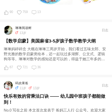
90
759
13
琳琳阅读树
日志
13岁
【数学启蒙】美国麻省3-5岁孩子数学教学大纲
琳琳妈碎碎念 大概在琳琳三周岁开始，我们看过五味太郎、安
野光雅的数学启蒙类绘本，还一起玩过多湖辉、公文式、逻辑
狗等等。琳琳对数学的感知还是可以的，得益于她三年多的中
文绘本阅读培养出来的理解能力，现如今
87
721
36
码农果爸
日志
11岁
13岁
快乐有效的背乘法口诀 —— 幼儿园中班孩子都能做
到！
No.0 写在之前 本文首次发表于 爸妈三人行 公众号。欢迎大家