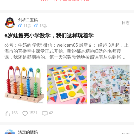
剑桥二宝妈
日志
11岁
13岁
6岁娃撸完小学数学，我们这样玩着学
公号：牛妈的i学i玩 微信：wellcam05 最新文： 缘起 3月起，上
海市的直播空中课堂正式开始。听说都是精挑细选的名师授
课，我还是挺期待的。第一天兴致勃勃地按照课表从头到尾跟
完，之后却不想再看了
153
1531
42
淡定的恬妈