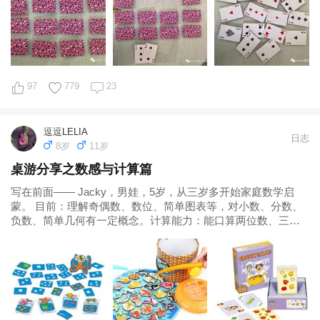
97
779
23
逗逗LELIA
日志
8岁
11岁
桌游分享之数感与计算篇
写在前面—— Jacky，男娃，5岁，从三岁多开始家庭数学启
蒙。 目前：理解奇偶数、数位、简单图表等，对小数、分数、
负数、简单几何有一定概念。计算能力：能口算两位数、三位
数加减和简单的乘除（不追求计算