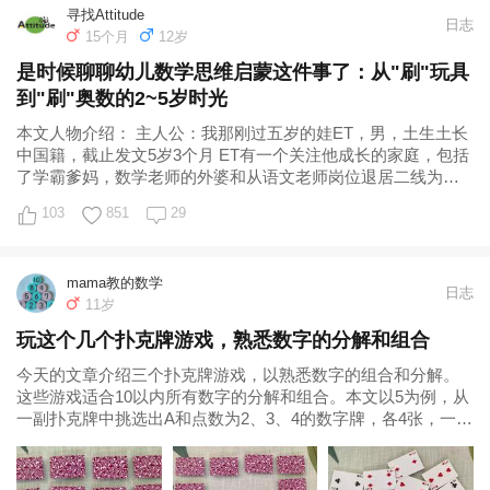
寻找Attitude
日志
15个月
12岁
是时候聊聊幼儿数学思维启蒙这件事了：从"刷"玩具
到"刷"奥数的2~5岁时光
本文人物介绍： 主人公：我那刚过五岁的娃ET，男，土生土长
中国籍，截止发文5岁3个月 ET有一个关注他成长的家庭，包括
了学霸爹妈，数学老师的外婆和从语文老师岗位退居二线为大
厨的外公。 主人公达成能力项
103
851
29
mama教的数学
日志
11岁
玩这个几个扑克牌游戏，熟悉数字的分解和组合
今天的文章介绍三个扑克牌游戏，以熟悉数字的组合和分解。
这些游戏适合10以内所有数字的分解和组合。本文以5为例，从
一副扑克牌中挑选出A和点数为2、3、4的数字牌，各4张，一共
16张牌。 游戏1：翻一翻