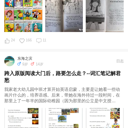
24
166
11
东海之滨
日志
9岁
14岁
跨入原版阅读大门后，路要怎么走？--词汇笔记解君
愁
我家老大幼儿园中班才算开始英语启蒙，主要是让她看一些动
画片什么的，培养语感。后来，带她在海外待过一段时间，在
那里上了一年半的国际幼稚园（因为那里的公立是中文授
课），外籍老师非常鼓励绘本、分级和章节书阅