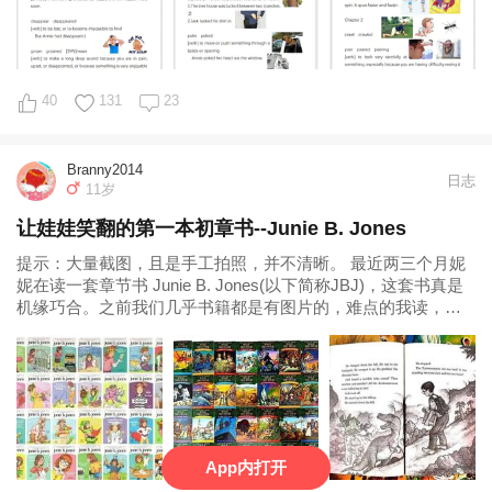
40
131
23
Branny2014
日志
11岁
让娃娃笑翻的第一本初章书--Junie B. Jones
提示：大量截图，且是手工拍照，并不清晰。 最近两三个月妮
妮在读一套章节书 Junie B. Jones(以下简称JBJ)，这套书真是
机缘巧合。之前我们几乎书籍都是有图片的，难点的我读，简
单的她自己看（
App内打开