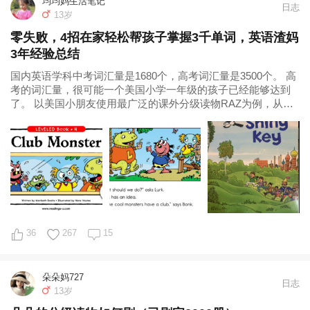
均均妈生活笔记
日志
13岁
零失败，4招在家轻松帮孩子掌握3千单词，英语渣妈
3年经验总结
国内英语学科中考词汇量是1680个，高考词汇量是3500个。 高
考的词汇量，很可能一个美国小学一年级的孩子已经能够达到
了。 以美国小朋友使用最广泛的课外分级读物RAZ为例，从最
低级的aa级别读起，读到
36
267
15
朵朵妈727
日志
13岁