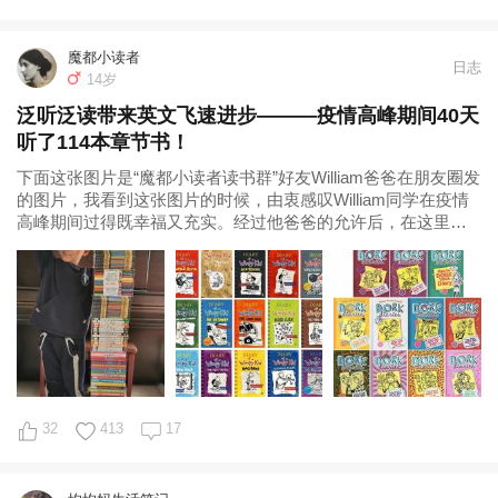
魔都小读者
日志
14岁
泛听泛读带来英文飞速进步———疫情高峰期间40天
听了114本章节书！
下面这张图片是“魔都小读者读书群”好友William爸爸在朋友圈发
的图片，我看到这张图片的时候，由衷感叹William同学在疫情
高峰期间过得既幸福又充实。经过他爸爸的允许后，在这里贴
出他的图片并讲述他
32
413
17