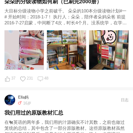
朵朵的分级读物如何刷（已刷完2000册）
大目标分级读物小学之前破千。 朵朵的100本分级读物计划#一
# 开始时间：2018-1-7！ 执行人：朵朵，陪伴者朵妈朵爸 前提
2016-7-27启蒙，中间断了4次，时长4个月。没系统学，在学渣
妈带领
37
231
48
Ella妈
日志
16岁
我们用过的原版教材汇总
在🐔英语的两年多，我们用的汁源确实不计其数，之前也做过
笼统的总结，其中包含了一部分原版教材。这些原版教材虽然