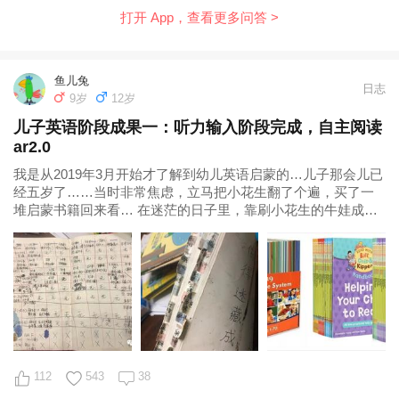
打开 App，查看更多问答 >
鱼儿兔
日志
9岁
12岁
儿子英语阶段成果一：听力输入阶段完成，自主阅读
ar2.0
我是从2019年3月开始才了解到幼儿英语启蒙的…儿子那会儿已
经五岁了……当时非常焦虑，立马把小花生翻了个遍，买了一
堆启蒙书籍回来看… 在迷茫的日子里，靠刷小花生的牛娃成功
案例来给自己打鸡血。初期也是很
112
543
38