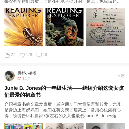
都没有坚持到最后，但是在娃水平提升的一路上，也应该起到
了一定的作用。 一、Reading
27
179
18
魔都小读者
日志
14岁
Junie B. Jones的一年级生活——继续介绍这套女孩
们最爱的初章书
介绍初章书的文章发表后，感谢朋友们大量留言和转发，尤其
是身边上海妈妈们，她们在英文亲子启蒙上非常用心也颇有心
得，纷纷告诉我自家7岁左右的女儿也最爱Junie B. Jones这套
书，为我的观点提供了最