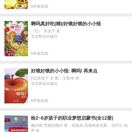
5年前添加
啊呜真好吃(精)/好饿好饿的小小怪
（日） 关优子 著
北京联合出版社
5年前添加
好饿好饿的小小怪: 啊呜! 再来点
[日]关优子 文·图；王乾坤 译
北京联合出版社
5年前添加
给2~6岁孩子的职业梦想启蒙书(全12册)
赫尔德·范德尔梅尔 著；安妮米·贝瑞布洛克斯，马约兰·伯
帝 绘