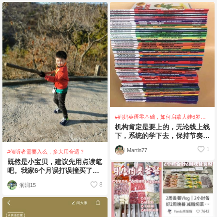
#妈妈英语零基础，如何启蒙大娃6岁的
英语
机构肯定是要上的，无论线上线
下，系统的学下去，保持节奏，
坚持到底，终有收获。零基础就
1
Martin77
#倾听者需要入么，多大用合适？
不强求原版线什么
既然是小宝贝，建议先用点读笔
吧。我家6个月误打误撞买了小
达人点读笔，点点鹅妈妈童谣，
8
润润15
廖彩杏儿歌，开启