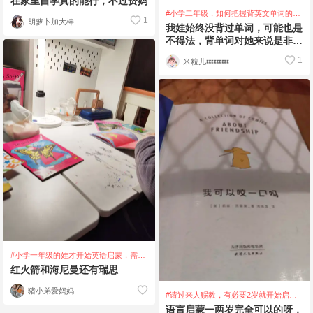
在家里自学真的能行，不过费妈
#小学二年级，如何把握背英文单词的
1
胡萝卜加大棒
度？
我娃始终没背过单词，可能也是
不得法，背单词对她来说是非常
痛苦的事，所以干脆就放弃了事
1
米粒儿💤💤💤
倍功半的这个事。
#小学一年级的娃才开始英语启蒙，需要
入哪些书和工具？
红火箭和海尼曼还有瑞思
猪小弟爱妈妈
#请过来人赐教，有必要2岁就开始启蒙
英语吗？
语言启蒙一两岁完全可以的呀，