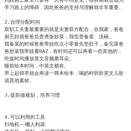
鸡娃路上家里只要有一人有不同意见，很容易就会成为
学习路上的障碍，因此爸爸的支持与理解就非常重要。

2.合理分配时间

双职工夫妻最重要的就是夫妻双方配合，在我家，爸爸
厨艺好就爸爸负责煮饭炒菜，我负责备菜、洗碗。

我备菜的时候爸爸带娃吃点小零食先垫肚子，备完菜爸
爸炒菜我带娃看RAZ，有时间还可以再看一些其他的，
吃饭时间播放英文音频磨耳朵。

睡前绘本时间，中英文都有。

早上起得早就会再读一两本绘本，喝奶时听听英文儿歌
或其他素材。

3.提前做规划，培养习惯

4.可以利用的工具

扫地机——懒人利器
