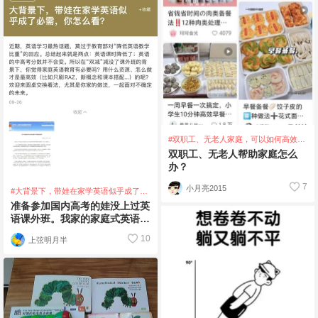
#双职工、无老人家庭，可以如何高效利
用碎片时间，带娃英语启蒙？
双职工、无老人帮助家庭怎么
办？
7
小月亮2015
#大背景下，带娃在家学英语似乎成了必
需，你怎么看？
准备参加国内高考的娃没上过英
语课外班。我家的家庭式英语教
育以原版阅读为主￼，早上听
10
上弦明月半
TED，中午看英