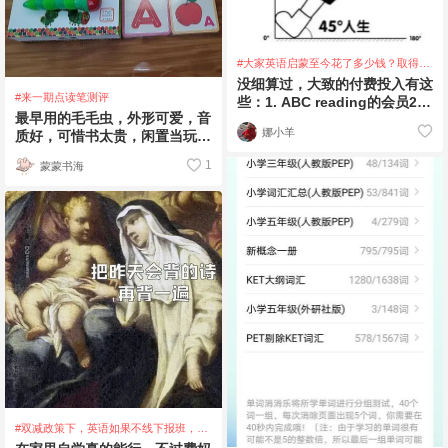
#大家英语启蒙至今花了多少钱？取得的
效果如何
没细算过，大致的付费投入有这
#来一期点读笔测评
些：1. ABC reading的会员2.
最早用的毛毛虫，外形可爱，音
日常的英文绘本3. 牛
娜小羊
质好，可惜书太贵，闲置当玩具
了。然后换的小达人，虽然安装
1
蒙蒙书海
点读包比较麻
#双减政策下，英语如果不线下报班，在
家自学，能不能行？