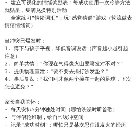
- 建立可视化的情绪奖励表：每成功使用一次冷静方法
就贴星，集满兑换特别活动

- 全家练习"情绪词汇"：玩"感觉猜谜"游戏（轮流做表
情猜情绪词）

当冲突已爆发时：

1. 蹲下与孩子平视，降低音调说话（声音越小越引起
注意）

2. 简单共情："你现在气得像火山要喷发对不对？"

3. 提供物理宣泄："要不要去捶打沙发垫？"

4. 事后复盘："我们刚才像两个撞在一起的足球，下次
怎么避免？"

家长自我关怀：

- 每天安排5分钟独处时间（哪怕洗澡时听首歌）

- 与伴侣轮班制，给自己缓冲空间

- 记录"成功时刻"：哪怕只是某次忍住没发火的经历
