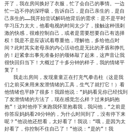
开了，我在房间换好了衣服，忙了会自己的事情。一边
忙一边不停的深呼吸，告诉自己，是自己亲生的，是自
己亲生的……我开始尝试解码他背后的需求：是不是平时
学习压力太大，他看电视的时间太少了，接触这种强刺
激的快感，很难控制自己，或者是需要想要自己有选择
权！我是不是应该试着尊重他，理解他，多给他点时
间？此时其实老母亲的内心活动也是无比的矛盾和挣扎
的！赶紧拿出事先准备好的颂钵敲了起来，这声音让我
很快回归当下！大概过了十多分钟的样子，我的情绪平
复了！

   我走出房间，发现童童正在打充气拳击柱（这是我
们之前买来用来发泄情绪的工具，生气了就打它！）看
他情绪也平静了很多！我跟他说：“妈妈看见你已经找到
了发泄情绪的方法了，现在感觉怎么样？过来妈妈抱
抱”！这时他停下来跑我怀里抱着我，我问他，“之前是
你答应妈妈看20分钟的，为什么时间到了，没有停下来
呢？”他说他还想看，太好看了！我说：“哦，是因为太
好看了，你控制不住自己了！”他说：“是的”！我