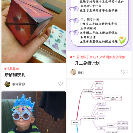
#🎉 暑假终于来啦！来晒晒你家的暑假计
划吧～
一升二暑假计划
#玩具推荐
4
蕃妈
新解锁玩具
嘛嘛爱你