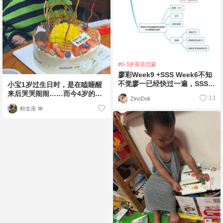
#0-3岁英语启蒙
廖彩Week9 +SSS Week6不知
不觉廖一已经快过一遍，SSS也
小宝1岁过生日时，是在瞌睡醒
30首了。这大概就是坚持的
来后哭哭闹闹……而今4岁的小
13
ZinoDoli
人儿乖会期待着自己过生日的这
粉女巫 🌺
一天早点到来，计