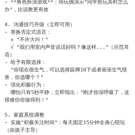
- **角色扮演游戏**：用玩偶演示"同学抢玩具时怎么
办"，比说教更有效

4. 沟通技巧升级（立即可用）

- 替换否定式语言：

  × "不许大叫！"

  √ "我们用室内声音说话好吗？像这样..."（示范耳
语）

- 给予有限选择：

  "你现在很生气，可以选择跺脚10下或者画张生气怪
兽，你选哪个？"

- 强化积极行为：

  哪怕只有5秒平静，立即指出："刚才你深呼吸了，这
很难但你做得到！"

5. 家庭系统调整

- 实施"积极关注时间"：每天固定15分钟全身心陪玩
（由孩子主导）
