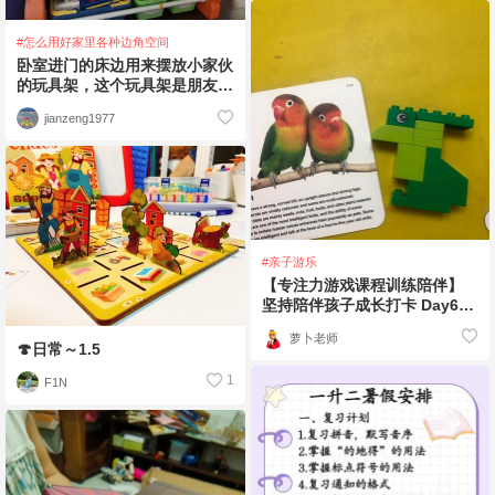
#怎么用好家里各种边角空间
卧室进门的床边用来摆放小家伙
的玩具架，这个玩具架是朋友送
的，已经陪伴我们好多年了。以
jianzeng1977
前放在书房里，小
#亲子游乐
【专注力游戏课程训练陪伴】
坚持陪伴孩子成长打卡 Day64
课程✔专注力课程一对多6
萝卜老师
🍄日常～1.5
1
F1N