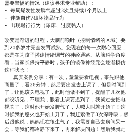
需要警惕的情况（建议寻求专业帮助）：

- 每周爆发性发脾气超过3次且持续1个月以上

- 伴随自伤/破坏物品行为

- 出现退行行为（尿床、过度黏人）

改变是渐进的过程，大脑前额叶（控制情绪的区域）要
到20多岁才完全发育成熟。您现在的每一次耐心回应，
都是在为孩子搭建情绪调节的神经通路。从脑科学角度
看，当家长保持平静时，孩子的镜像神经元会逐渐模仿
这种状态！ 

   真实案例分享：有一次，童童要看电视，事先跟他
商量了，看20分钟，然后要出发去上课了，但是时间到
了，让他该关电视了，此时他做不到了，提醒了几次他
都没听见，不理我，眼看上课要迟到了，我就过去把电
视关了，这时他开始发脾气了，大喊大叫就开始了！这
时候我的怒火也开始上升了，我赶紧做了3次深呼吸，然
后跟他说，妈妈现在很生气了，我需要自己去房间呆一
会，等我们都冷静下来了，再来解决问题！然后我就走