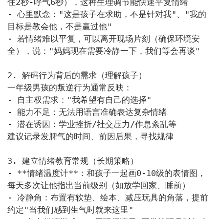
住2秒-呼气6秒），这种生理调节能快速平复情绪

- 心里默念："这是孩子在求助，不是针对我"、"我的
目标是教会他，不是赢过他"

- 若情绪难以平复，可以离开现场片刻（确保环境安
全），说："妈妈现在需要冷静一下，我们等会再谈"

2. 解码行为背后的需求（理解孩子）

一年级男孩的叛逆行为通常反映：

- 自主权需求："我希望有自己的选择"

- 能力不足：无法用语言准确表达复杂情绪

- 潜在诱因：学业挫折/社交压力/作息紊乱等

建议记录发脾气的时间、前因后果，寻找规律

3. 建立情绪教育常规（长期策略）

- **情绪温度计**：和孩子一起画0-10级的表情图，
每天多次让他指出当前级别（如放学回家、睡前）

- 冷静角：布置有软垫、绘本、减压玩具的角落，提前
约定"当我们感到生气时就来这里"
