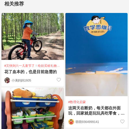
相关推荐
#又快到六一儿童节了！给娃买啥礼物，
不如互相推荐一下吧！
花了血本的，也是目前急需的
小满妈妈1605
#数理化启蒙
这两天在断奶，每天都在外面
玩，回家就是玩玩具吃零食，没
有上课，还好前几天我买了一堆
萌萌9364999141
新玩具，年糕妈妈的