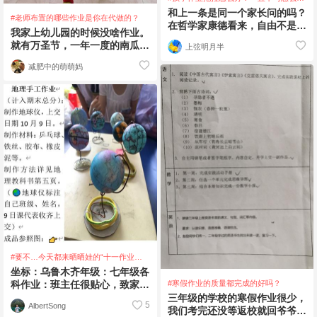
办？
和上一条是同一个家长问的吗？
#老师布置的哪些作业是你在代做的？
在哲学家康德看来，自由不是随
我家上幼儿园的时候没啥作业。
心所欲而是自我主宰。正所
就有万圣节，一年一度的南瓜雕
上弦明月半
谓“自律即自由”
花大赛，我家有个心灵手巧的爸
减肥中的萌萌妈
爸，完成了这项任
#要不…今天都来晒晒娃的“十一作业大
礼包”？
坐标：乌鲁木齐年级：七年级各
#寒假作业的质量都完成的好吗？
科作业：班主任很贴心，致家长
的一封信后面附上了各科作业。
三年级的学校的寒假作业很少，
5
AlbertSong
地理
我们考完还没等返校就回爷爷奶