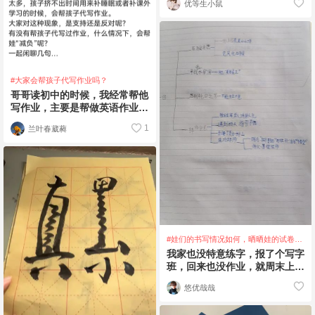
优等生小鼠
#大家会帮孩子代写作业吗？
哥哥读初中的时候，我经常帮他
写作业，主要是帮做英语作业。
英语老师每天都有大量的抄写作
1
兰叶春葳蕤
业: 抄单词并翻
#娃们的书写情况如何，晒晒娃的试卷、
作业吧！
我家也没特意练字，报了个写字
班，回来也没作业，就周末上一
堂课，效果几乎没有，练的太少
悠优哉哉
了这学期上了不打