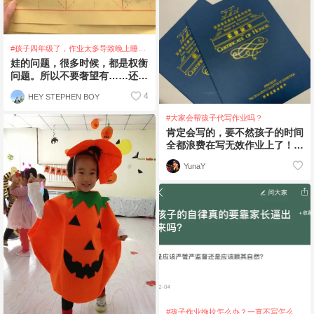
#孩子四年级了，作业太多导致晚上睡眠
不足怎么办😱
娃的问题，很多时候，都是权衡
问题。所以不要奢望有……还
有……更要有……，看你更看重
4
HEY STEPHEN BOY
什么。眼都不眨
#大家会帮孩子代写作业吗？
肯定会写的，要不然孩子的时间
全都浪费在写无效作业上了！但
是也分什么类别的作业。像无意
YunaY
义的抄写，就可
#孩子作业拖拉怎么办？一直不写怎么