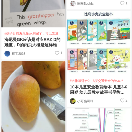
直磨磨蹭蹭慢悠悠在爬。我们一
1
圈圈Sophia
直是边听边读
#孩子目前海尼曼gk刷完了，可以复述。
接下来Raz选c还是d？
海尼曼GK应该是对应RAZ D的
难度，D的内页大概是这样难度
的：不过RAZ开始不会每个孩
1
暄宝2016
子都接受
#求推荐适合2～3岁交通安全的绘本？
10本儿童安全教育绘本 儿童3-6
周岁 幼儿园教材故事书早教好
习惯交通安全宝宝绘本0-3岁幼
2
小可猫可咪
儿早教启