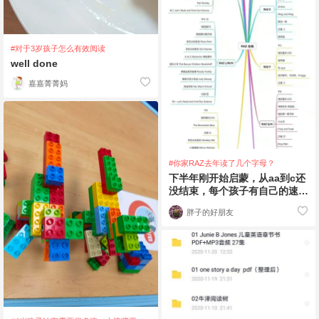
#对于3岁孩子怎么有效阅读
well done
嘉嘉菁菁妈
#你家RAZ去年读了几个字母？
下半年刚开始启蒙，从aa到c还
没结束，每个孩子有自己的速
度，坚持下去就是最棒的！主要
胖子的好朋友
是跟着英语app