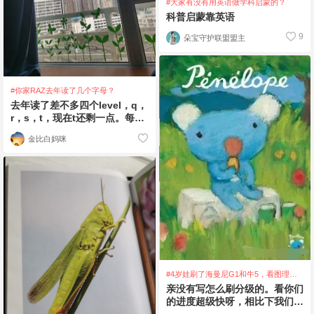
#大家有没有用英语做学科启蒙的？
科普启蒙靠英语
9
朵宝守护联盟盟主
#你家RAZ去年读了几个字母？
去年读了差不多四个level，q，
r，s，t，现在t还剩一点。每天
就一篇，寒假穿插一点其他的。
金比白妈咪
t开始
#4岁娃刷了海曼尼G1和牛5，看图理解
意思，听不懂怎么办？
亲没有写怎么刷分级的。看你们
的进度超级快呀，相比下我们一