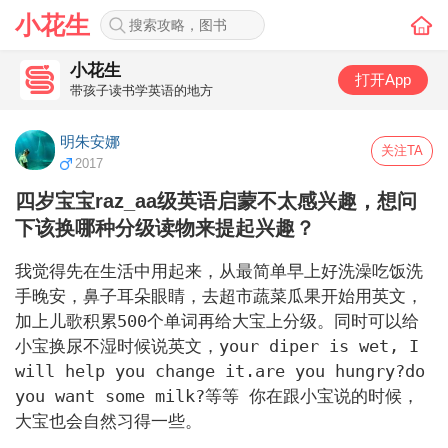
小花生
小花生
打开App
带孩子读书学英语的地方
明朱安娜
关注TA
2017
四岁宝宝raz_aa级英语启蒙不太感兴趣，想问
下该换哪种分级读物来提起兴趣？
我觉得先在生活中用起来，从最简单早上好洗澡吃饭洗
手晚安，鼻子耳朵眼睛，去超市蔬菜瓜果开始用英文，
加上儿歌积累500个单词再给大宝上分级。同时可以给
小宝换尿不湿时候说英文，your diper is wet, I 
will help you change it.are you hungry?do 
you want some milk?等等 你在跟小宝说的时候，
大宝也会自然习得一些。
