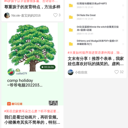
#4岁孩子认字需要很多遍、古诗背不
清，这算是记忆力有问题么
尊重孩子的发育特点，方法多样
3
Nicole-嘉宝妈妈2016
#大童如何循序渐进英语课外阅读，除学
校学的单词以外，其它没有阅读分级。
文末有分享！推荐个表单，我家
娃也喜欢好玩的搞笑的。虚构类
有哪些书，哪些适合娃目前的水
32
小欣欣欣
平，哪些
#英语启蒙磨耳朵怎么磨？听不懂还要继
续听吗？
我们是看过动画片，再听音频。
小猪佩奇其实不简单的，特别是
大部分都是对话，即使能听的