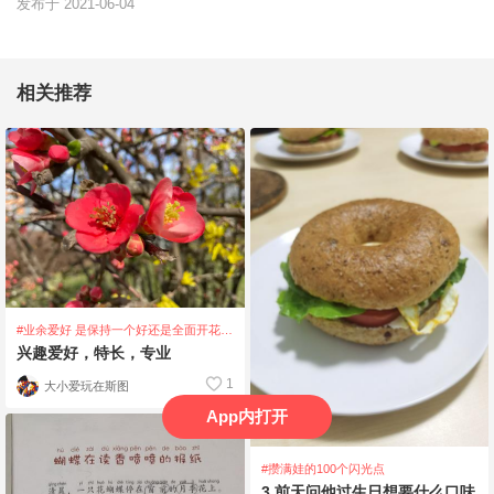
发布于 2021-06-04
相关推荐
#业余爱好 是保持一个好还是全面开花
好？
兴趣爱好，特长，专业
1
大小爱玩在斯图
App内打开
#攒满娃的100个闪光点
3 前天问他过生日想要什么口味