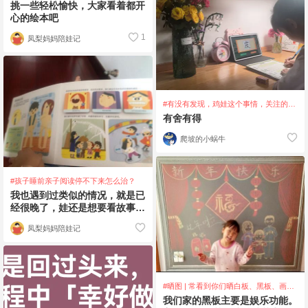
的意志？
挑一些轻松愉快，大家看着都开
心的绘本吧
1
凤梨妈妈陪娃记
#有没有发现，鸡娃这个事情，关注的越
多，越容易焦虑
有舍有得
爬坡的小蜗牛
#孩子睡前亲子阅读停不下来怎么治？
我也遇到过类似的情况，就是已
经很晚了，娃还是想要看故事
书，还是要我读给她听，￼我跟她
凤梨妈妈陪娃记
约定好读完一本就
#晒图 | 常看到你们晒白板、黑板、画
板…你们都是怎么用的？我来抄作业了
我们家的黑板主要是娱乐功能。