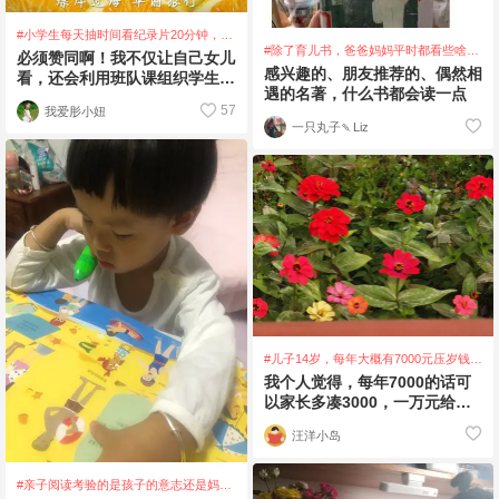
#小学生每天抽时间看纪录片20分钟，你
#除了育儿书，爸爸妈妈平时都看些啥
赞同吗？
必须赞同啊！我不仅让自己女儿
书？
感兴趣的、朋友推荐的、偶然相
看，还会利用班队课组织学生一
遇的名著，什么书都会读一点
起看。BBC的纪录片就很赞，
57
我爱肜小妞
我带着学
一只丸子🍡Liz
#儿子14岁，每年大概有7000元压岁钱，
平时不要零花钱，怎么处理更有意义
我个人觉得，每年7000的话可
呢？
以家长多凑3000，一万元给孩
子做个比较合理的理财，等到孩
汪洋小岛
子18岁或者
#亲子阅读考验的是孩子的意志还是妈妈