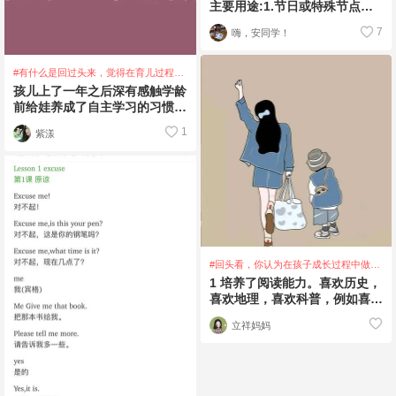
主要用途:1.节日或特殊节点板
报。全家齐上阵，亲子时光太美
7
嗨，安同学！
好。既能了
#有什么是回过头来，觉得在育儿过程中
「幸好做过」的事？
孩儿上了一年之后深有感触学龄
前给娃养成了自主学习的习惯，
这个阶段虽然走的异常艰难，但
1
紫漾
习惯养成孩子上学
#回头看，你认为在孩子成长过程中做的
最对的事情是什么
1 培养了阅读能力。喜欢历史，
喜欢地理，喜欢科普，例如喜欢
昆虫，关于昆虫的书买了很多，
立祥妈妈
每本都很喜欢。