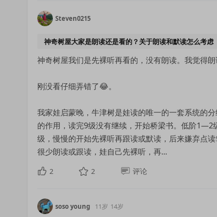
Steven0215
神奇树屋大家是朗读还是看的？关于朗读和默读怎么考虑
神奇树屋我们是先裸听再看的，没有朗读。我觉得朗
刚没看仔细弄错了😂。
我家娃启蒙晚，牛津树是娃读的唯一的一套系统的分
的作用，读完9级没有继续，开始桥梁书。低阶1—2
级，慢慢的开始先裸听再跟读或默读，后来嫌弃点读
很少朗读或跟读，娃自己先裸听，再...
2
2
评论
soso young
11岁
14岁