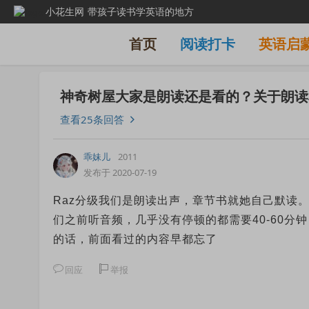
小花生网
带孩子读书学英语的地方
首页
阅读打卡
英语启
神奇树屋大家是朗读还是看的？关于朗读
查看25条回答
乖妹儿
2011
发布于 2020-07-19
Raz分级我们是朗读出声，章节书就她自己默读
们之前听音频，几乎没有停顿的都需要40-60
的话，前面看过的内容早都忘了
回应
举报