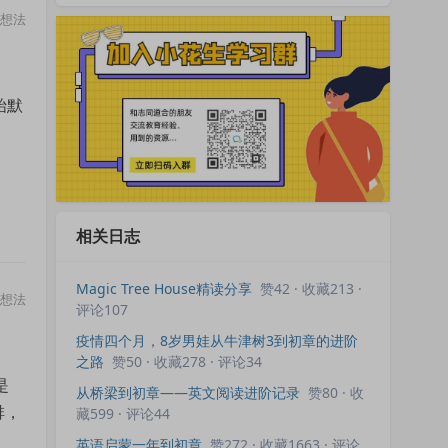
想法
始默
相关日志
Magic Tree House精读分享
赞42 · 收藏213 ·
想法
评论107
疫情四个月，8岁男娃从牛津树3到初章的进阶
之路
赞50 · 收藏278 · 评论34
是
从桥梁到初章——英文阅读进阶记录
赞80 · 收
排，
藏599 · 评论44
英语启蒙一年到初章
赞272 · 收藏1663 · 评论