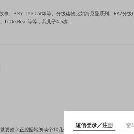
Pete The Cat等等、分级读物比如海尼曼系列、RAZ分级C
ittle Bear等等，我儿子4-6岁...
材料就要娃字正腔圆地朗读个10几分钟，娃的喉咙其实很累的。至