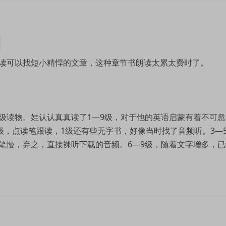
读可以找短小精悍的文章，这种章节书朗读太累太费时了。
级读物。娃认认真真读了1—9级，对于他的英语启蒙有着不可忽
级，点读笔跟读，1级还有些无字书，好像当时找了音频听。3—
笔慢，弃之，直接裸听下载的音频。6—9级，随着文字增多，已