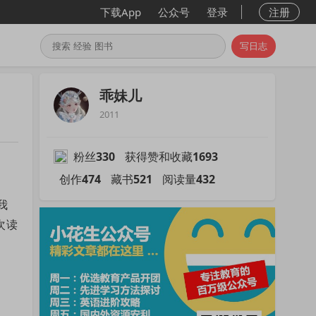
下载App
公众号
登录
注册
写日志
乖妹儿
2011
粉丝
330
获得赞和收藏
1693
创作
474
藏书
521
阅读量
432
我
次读