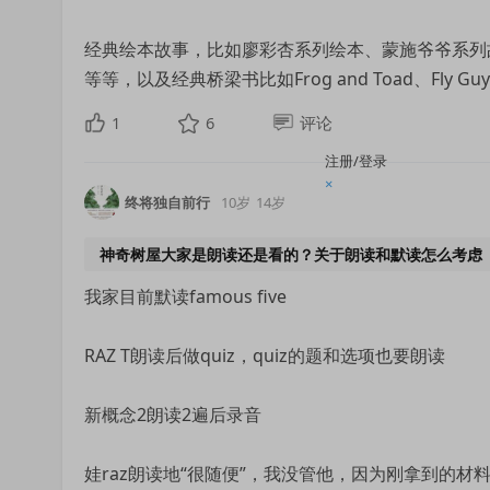
经典绘本故事，比如廖彩杏系列绘本、蒙施爷爷系列故事、
等等，以及经典桥梁书比如Frog and Toad、Fly Guy、L
1
6
评论
注册/登录
×
终将独自前行
10岁
14岁
神奇树屋大家是朗读还是看的？关于朗读和默读怎么考虑
我家目前默读famous five
RAZ T朗读后做quiz，quiz的题和选项也要朗读
新概念2朗读2遍后录音
娃raz朗读地“很随便”，我没管他，因为刚拿到的