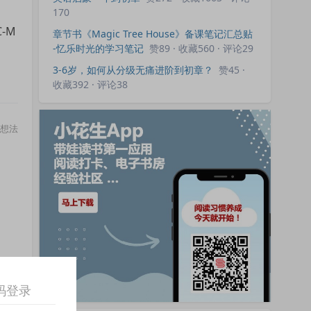
170
-M
章节书《Magic Tree House》备课笔记汇总贴
-忆乐时光的学习笔记
赞89 · 收藏560 · 评论29
3-6岁，如何从分级无痛进阶到初章？
赞45 ·
收藏392 · 评论38
想法
于为