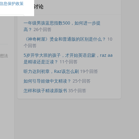
朗
相关讨论
，
一年级男孩蓝思指数500，如何进一步提
高？
26个回答
《神奇树屋》烫金和普通版的区别是什么？
10
个回答
5岁开学大班的孩子，才开始英语启蒙，raz aa
想法
是精读还是泛读？
11个回答
听力达到初章，Raz该怎么刷
19个回答
如何引导娃做中文精读？
25个回答
怎样和孩子精读原版书
35个回答