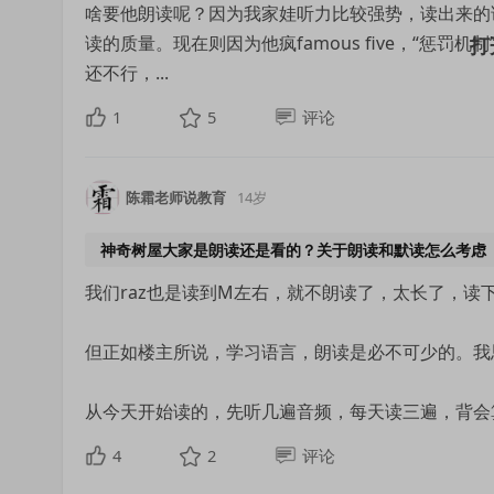
啥要他朗读呢？因为我家娃听力比较强势，读出来的
读的质量。现在则因为他疯famous five，“惩罚机制
还不行，...
1
5
评论
陈霜老师说教育
14岁
神奇树屋大家是朗读还是看的？关于朗读和默读怎么考虑
我们raz也是读到M左右，就不朗读了，太长了，读
但正如楼主所说，学习语言，朗读是必不可少的。我
从今天开始读的，先听几遍音频，每天读三遍，背会
4
2
评论