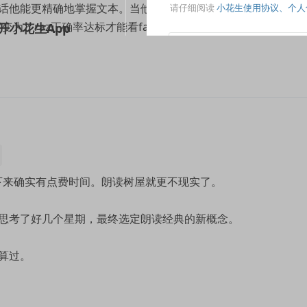
话他能更精确地掌握文本。当他错题率变高时，我会适时要求他
”变为：raz正确率达标才能看famous five，不然就再加一本raz
下来确实有点费时间。朗读树屋就更不现实了。
思考了好几个星期，最终选定朗读经典的新概念。
算过。