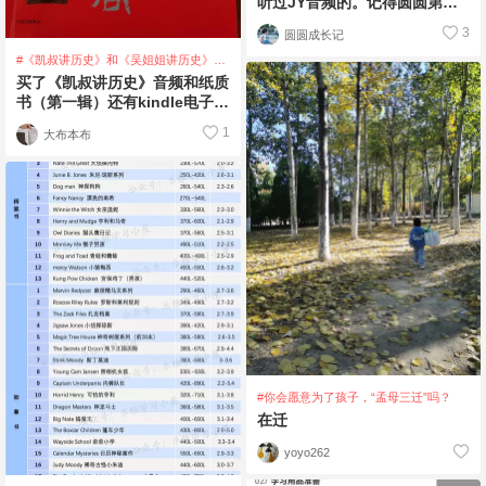
听过JY音频的。记得圆圆第一
次听到这首歌时，正在玩别的
3
圆圆成长记
#《凯叔讲历史》和《吴姐姐讲历史》的
音频和书配套吗？
买了《凯叔讲历史》音频和纸质
书（第一辑）还有kindle电子版
全部。是作为孩子学习中文及历
1
大布本布
史的读本
#你会愿意为了孩子，“孟母三迁”吗？
在迁
yoyo262