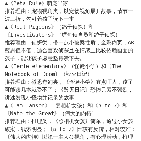
▲《Pets Rule》萌宠当家

推荐理由：宠物视角类，以宠物视角展开故事，情节一
波三折，勾引着孩子读下一本。

▲《Real Pigeons》（鸽子侦探）和
《InvestiGators》（鳄鱼侦查员和鸽子侦探）

推荐理由：侦探类，带一点小破案性质，全彩内页，AR
蓝思值不低，适合喜欢侦探且在情感上比较依赖画面的
孩子，能让孩子愿意坚持读下去。

▲《Eerie elementary》（怪诞小学）和《The 
Notebook of Doom》（毁灭日记）

推荐理由：微恐奇幻类，《怪诞小学》有点吓人，孩子
可能读几本就受不了；《毁灭日记》恐怖元素不强烈，
讲述发现小怪物并记录的故事。

▲《Cam Jansen》（照相机女孩）和《A to Z》和
《Nate the Great》（伟大的内特）

推荐理由：推理类，《照相机女孩》简单，通过小女孩
破案，线索明显；《a to z》比较有反转，相对较难；
《伟大的内特》以第一主人公视角，有心理活动，推理