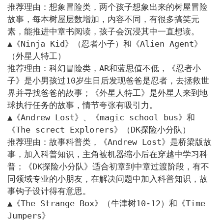
推荐理由：想象冒险类，两个孩子想象出来的树屋冒险
故事，每本树屋层数增加，内容不同，有很多搞笑元
素，能推进中章书阅读，孩子会沉浸其中一直想读。

▲《Ninja Kid》（忍者小子）和《Alien Agent》
（外星人特工）

推荐理由：科幻冒险类，AR和蓝思值不低，《忍者小
子》是小男孩过10岁生日后发现爸爸是忍者，去拯救世
界并寻找爸爸的故事；《外星人特工》是外星人来到地
球执行任务的故事，情节夸张有吸引力。

▲《Andrew Lost》、《magic school bus》和
《The screct Explorers》（DK探险小分队）

推荐理由：故事科普类，《Andrew Lost》是桥梁版故
事，加入科普知识，主角被机器缩小后在穿越中学习科
普；《DK探险小分队》适合初章到中章过渡阶段，有不
同领域专业的小朋友，在解决问题中加入科普知识，故
事钩子设计得有意思。

▲《The Strange Box》（牛津树10-12）和《Time 
Jumpers》
