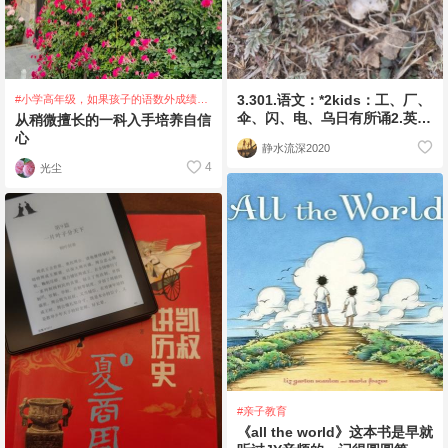
3.301.语文：*2kids：工、厂、
#小学高年级，如果孩子的语数外成绩都
不好，你会怎么办？
伞、闪、电、乌日有所诵2.英语
从稍微擅长的一科入手培养自信
宝宝玩英语WARM
心
静水流深2020
4
光尘
#亲子教育
《all the world》这本书是早就