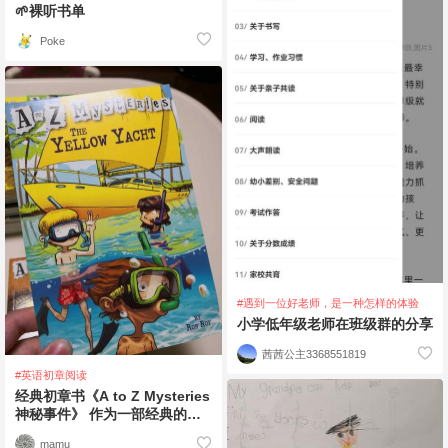
🌱裸听书单
Poke
#遇到一位好老师，是一种怎样的体验
小学低年级老师在班级群的分享
茜茜公主3368551819
#英语初章阅读
经典初章书《A to Z Mysteries
神秘事件》 作为一部经典的儿
童侦探故事
mamu