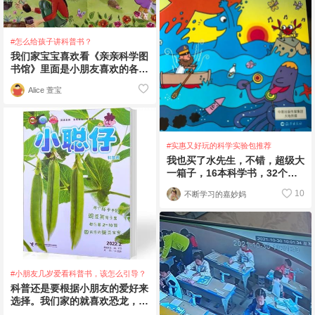
#怎么给孩子讲科普书？
我们家宝宝喜欢看《亲亲科学图
书馆》里面是小朋友喜欢的各种
主题，体育、生物、职业、自
Alice 萱宝
然、天文、地理等等
#实惠又好玩的科学实验包推荐
我也买了水先生，不错，超级大
一箱子，16本科学书，32个科
学小实验，娃娃非常喜欢，对实
10
不断学习的嘉妙妈
验特别感兴趣。
#小朋友几岁爱看科普书，该怎么引导？
科普还是要根据小朋友的爱好来
选择。我们家的就喜欢恐龙，我
们就可以选择和恐龙有关系的科