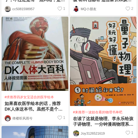
头的好。还是这种液压的好呢。
一起做 包含15个实验素材包：1
1
2
cc5081598957
MQ小朋友
这种整体感觉科技含
#求推荐四岁女宝适合的医学绘本
如果喜欢医学绘本的话，推荐
DK人体这本书。虽然不是个和
#来推荐一波娃在看的物理书单吧
看病有关，但是是介绍人体结
1
在读了这就是物理、李永乐给孩
倚楼听风雨兮
构，九大系统，四大基
子讲物理、一分钟漫画物理系列
等基础的物理书籍后。我最推荐
1
Joy3126521619
的就是半小时漫画