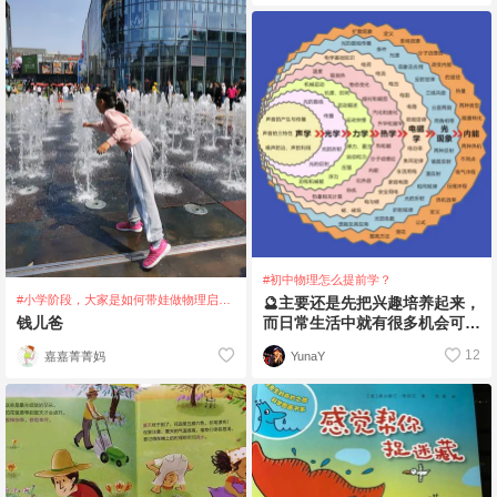
#初中物理怎么提前学？
#小学阶段，大家是如何带娃做物理启蒙
🔮主要还是先把兴趣培养起来，
的？
钱儿爸
而日常生活中就有很多机会可以
培养孩子对物理的浓厚兴趣。
12
嘉嘉菁菁妈
YunaY
🤹🏻‍♀️对于