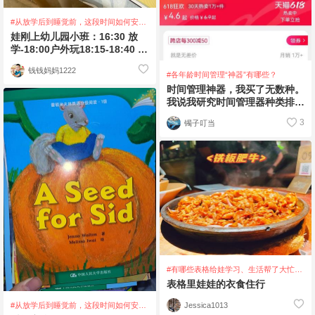
#从放学后到睡觉前，这段时间如何安
排？
娃刚上幼儿园小班：16:30 放
学-18:00户外玩18:15-18:40 晚
餐（同时放儿歌或动
钱钱妈妈1222
#各年龄时间管理“神器”有哪些？
时间管理神器，我买了无数种。
我说我研究时间管理器种类排名
第二，估计没人能排第一了😄
3
镯子叮当
第一类：闹钟类
#有哪些表格给娃学习、生活帮了大忙，
来晒一晒吧～
表格里娃娃的衣食住行
Jessica1013
#从放学后到睡觉前，这段时间如何安