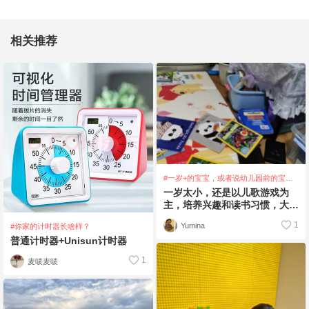
相关推荐
#一岁+的宝宝，或者说幼儿园前的宝
宝，全职麻麻怎么进行时间安排的？
一岁太小，还是以儿歌游戏为
主，培养兴趣和读书习惯，大人
可以有计划的引导孩子进行，但
1
Yumina
#你家的计时器长啥样？
不要强制孩子，毕竟
普通计时器+Unisun计时器
1
麦唛麦唛