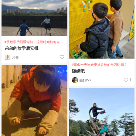
#从放学后到睡觉前，这段时间如何安
排？
弟弟的放学后安排
牙膏
#寒假一天给娃安排多长的学习时间？
随缘吧
1
皓妈IVY