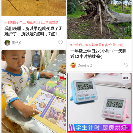
#你的孩子早上叫醒到出门上学需要多少
时间，都怎么安排的？
我们晚睡，所以早起就变成了困
难户了，所以娃7点叫，7点15
这样再不起来就要拉起来了，所
圆姑娘
以眼睛下面总是
#上学后，你家娃每天有多长“留白”时
间？
一年级上学日2-3小时（一天睡
近12小时的娃😂）
Dorothy Z