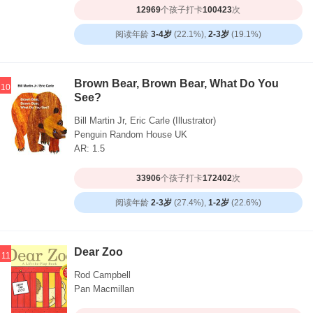
12969
个孩子打卡
100423
次
阅读年龄
3-4岁
(22.1%),
2-3岁
(19.1%)
Brown Bear, Brown Bear, What Do You
10
See?
Bill Martin Jr, Eric Carle (Illustrator)
Penguin Random House UK
AR: 1.5
33906
个孩子打卡
172402
次
阅读年龄
2-3岁
(27.4%),
1-2岁
(22.6%)
Dear Zoo
11
Rod Campbell
Pan Macmillan