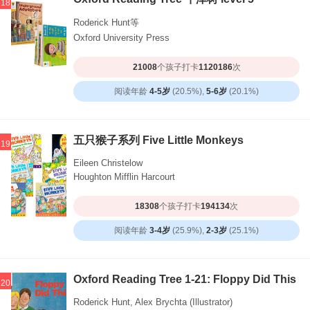
18
Roderick Hunt等
Oxford University Press
21008
个孩子打卡
1120186
次
阅读年龄
4-5岁
(20.5%),
5-6岁
(20.1%)
五只猴子系列 Five Little Monkeys
19
Eileen Christelow
Houghton Mifflin Harcourt
18308
个孩子打卡
194134
次
阅读年龄
3-4岁
(25.9%),
2-3岁
(25.1%)
Oxford Reading Tree 1-21: Floppy Did This
20
Roderick Hunt, Alex Brychta (Illustrator)