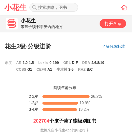
小花生
小花生
打开App
带孩子读书学英语的地方
花生3级-分级进阶
了解分级标准
难度
AR
1.0-1.5
Lexile
0-199
GRL
D-F
DRA
4/6/8/10
CCSS
G1
CEFR
A1
牛津树
3-5
RAZ
B/C
阅读年龄分布
2-3岁
26.2%
1-2岁
19.9%
3-4岁
19.2%
202704
个孩子读了该级别图书
数据来自小花生App的阅读打卡