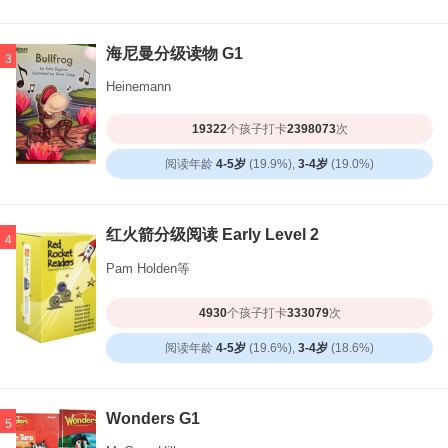
海尼曼分级读物 G1
3
Heinemann
19322
个孩子打卡
2398073
次
阅读年龄
4-5岁
(19.9%),
3-4岁
(19.0%)
红火箭分级阅读 Early Level 2
4
Pam Holden等
4930
个孩子打卡
333079
次
阅读年龄
4-5岁
(19.6%),
3-4岁
(18.6%)
Wonders G1
5