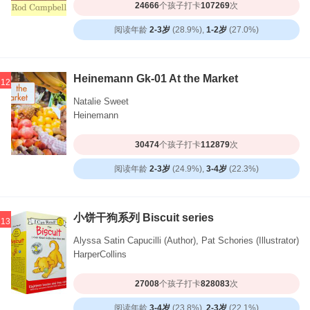
24666
个孩子打卡
107269
次
阅读年龄
2-3岁
(28.9%),
1-2岁
(27.0%)
Heinemann Gk-01 At the Market
12
Natalie Sweet
Heinemann
30474
个孩子打卡
112879
次
阅读年龄
2-3岁
(24.9%),
3-4岁
(22.3%)
小饼干狗系列 Biscuit series
13
Alyssa Satin Capucilli (Author), Pat Schories (Illustrator)
HarperCollins
27008
个孩子打卡
828083
次
阅读年龄
3-4岁
(23.8%),
2-3岁
(22.1%)