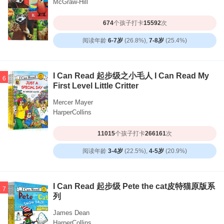
McGraw-Hill
674
个孩子打卡
15592
次
阅读年龄
6-7岁
(26.8%),
7-8岁
(25.4%)
I Can Read 起步级之小毛人 I Can Read My
6
First Level Little Critter
Mercer Mayer
HarperCollins
11015
个孩子打卡
266161
次
阅读年龄
3-4岁
(22.5%),
4-5岁
(20.9%)
I Can Read 起步级 Pete the cat皮特猫原版系
7
列
James Dean
HarperCollins