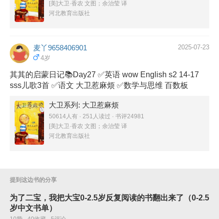
[美]大卫·香农 文图；余治莹 译
河北教育出版社
麦丫9658406901
2025-07-23
4岁
其其的启蒙日记📚Day27 ✅英语 wow English s2 14-17
sss儿歌3首 ✅语文 大卫惹麻烦 ✅数学与思维 百数板
大卫系列: 大卫惹麻烦
50614人有 · 251人读过 · 书评24981
[美]大卫·香农 文图；余治莹 译
河北教育出版社
提到这边书的分享
为了二宝，我把大宝0-2.5岁反复阅读的书翻出来了（0-2.5
岁中文书单）