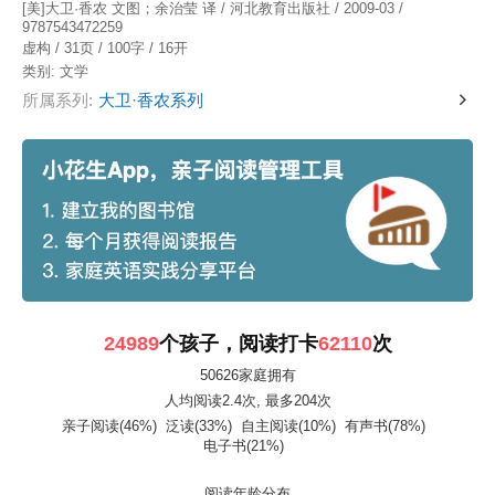
[美]大卫·香农 文图；余治莹 译 / 河北教育出版社 / 2009-03 /
9787543472259
虚构 / 31页 / 100字 / 16开
类别:
文学
所属系列:
大卫·香农系列
24989
个孩子，阅读打卡
62110
次
50626家庭拥有
人均阅读2.4次
, 最多204次
亲子阅读(46%)
泛读(33%)
自主阅读(10%)
有声书(78%)
电子书(21%)
阅读年龄分布