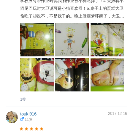
学校没有带作业时说我的作业被小狗吃掉了！4.去揪着小
猫尾巴玩时大卫说可是小猫喜欢呀！5.桌子上的蛋糕大卫
偷吃了却说不，不是我干的。晚上做噩梦吓醒了，大卫说
是，是我干的！对……不起！妈妈过来哄大卫再次入睡，
大卫说妈妈，我爱你！大卫就是这样一个让家长又气又
爱，让家长很头疼的小朋友！大家赶紧来阅读，认识一下
大卫这个小家伙吧！
1赞
touki916
2017-12-16
11岁