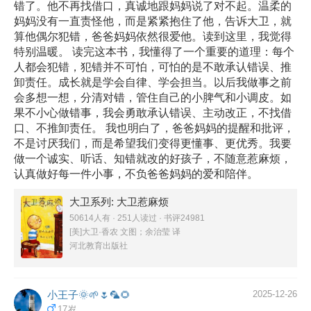
错了。他不再找借口，真诚地跟妈妈说了对不起。温柔的
妈妈没有一直责怪他，而是紧紧抱住了他，告诉大卫，就
算他偶尔犯错，爸爸妈妈依然很爱他。读到这里，我觉得
特别温暖。 读完这本书，我懂得了一个重要的道理：每个
人都会犯错，犯错并不可怕，可怕的是不敢承认错误、推
卸责任。成长就是学会自律、学会担当。以后我做事之前
会多想一想，分清对错，管住自己的小脾气和小调皮。如
果不小心做错事，我会勇敢承认错误、主动改正，不找借
口、不推卸责任。 我也明白了，爸爸妈妈的提醒和批评，
不是讨厌我们，而是希望我们变得更懂事、更优秀。我要
做一个诚实、听话、知错就改的好孩子，不随意惹麻烦，
认真做好每一件小事，不负爸爸妈妈的爱和陪伴。
大卫系列: 大卫惹麻烦
50614人有 · 251人读过 · 书评24981
[美]大卫·香农 文图；余治莹 译
河北教育出版社
小王子🌞🌱🌷🦜🌻
2025-12-26
17岁