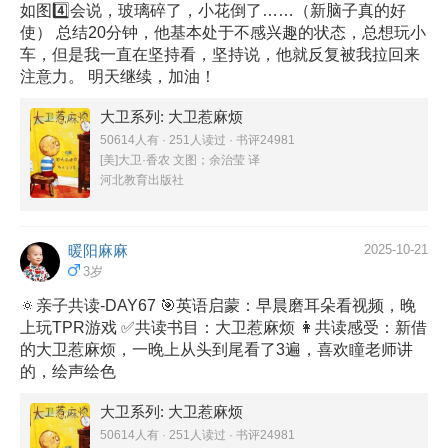
如图4️⃣会说，玻璃碎了，小花倒了……（新脑子真的好
使） 总结20分钟，他基本处于不感兴趣的状态，总想玩小
车，但是我一直在坚持看，坚持说，他就反复被我拉回来
注意力。 明天继续，加油！
大卫系列: 大卫惹麻烦
50614人有 · 251人读过 · 书评24981
[美]大卫·香农 文图；余治莹 译
河北教育出版社
暖阳麻麻
2025-10-21
3岁
🔅亲子共读-DAY67 🎯英语启蒙：早晨磨耳朵看视频，晚
上玩TPR游戏 ✅共读书目：大卫惹麻烦 👩共读感受：新借
的大卫惹麻烦，一晚上从头到尾看了3遍，喜欢瞳老师讲
的，绘声绘色
大卫系列: 大卫惹麻烦
50614人有 · 251人读过 · 书评24981