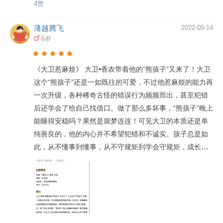
4赞
薄越腾飞
2022-09-14
6岁
《大卫惹麻烦》 大卫•香农带着他的“熊孩子”又来了！大卫
这个“熊孩子”还是一如既往的可爱，不过他惹麻烦的能力再
一次升级，各种稀奇古怪的错误行为频频而出，甚至犯错
后还学会了给自己找借口。做了那么多坏事，“熊孩子”晚上
能睡得安稳吗？果然是噩梦连连！可见大卫的本质还是单
纯善良的，他的内心并不希望犯错和不诚实。孩子总是如
此，从不懂事到懂事，从不守规矩到学会守规矩，成长的
过程总是令人哭笑不得。我们应该如何引导孩子呢？不妨
和孩子一起来读这本《大卫惹麻烦》吧！相信你家的熊孩
子会在大卫的故事里，找到那个诚实、守规矩的自己。 在
为孩子伴读这本绘本时，有4点需要家长关注以及可以和孩
子进行互动： 1.封面是我们熟悉得不能再熟悉的淘气包