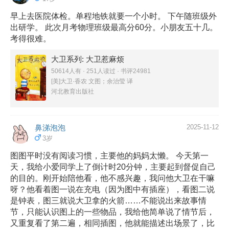
早上去医院体检。单程地铁就要一个小时。 下午随班级外
出研学。 此次月考物理班级最高分60分。小朋友五十几。
考得很难。
大卫系列: 大卫惹麻烦
50614人有 · 251人读过 · 书评24981
[美]大卫·香农 文图；余治莹 译
河北教育出版社
鼻涕泡泡
2025-11-12
3岁
图图平时没有阅读习惯，主要他的妈妈太懒。 今天第一
天，我给小爱同学上了倒计时20分钟，主要起到督促自己
的目的。刚开始陪他看，他不感兴趣，我问他大卫在干嘛
呀？他看着图一说在充电（因为图中有插座），看图二说
是钟表，图三就说大卫拿的火箭……不能说出来故事情
节，只能认识图上的一些物品，我给他简单说了情节后，
又重复看了第二遍，相同插图，他就能描述出场景了，比