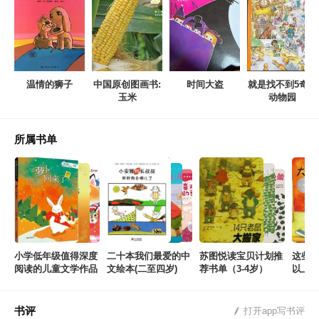
温情的狮子
中国原创图画书:
时间大盗
就是找不到5奇趣
玉米
动物园
所属书单
小学低年级值得深度
二十本我们最爱的中
苏图悦读宝贝计划推
这些
阅读的儿童文学作品
文绘本(二至四岁)
荐书单（3-4岁）
以上
书评
打开app写书评