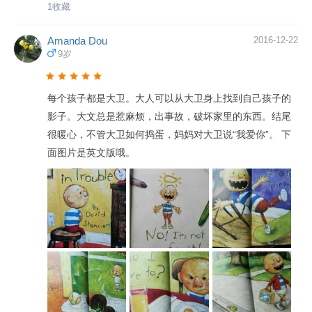
——大卫。我们可以让孩子观察一下，看看大卫正在做什
1收藏
么呢？哦，看哪！大卫正抱着手臂坐在凳子上，圆圆的脸
上写满了不高兴，一旁的橱柜上放着一个计时器，指针正
Amanda Dou
2016-12-22
9岁
啪嗒啪嗒地走着。看来，大卫又淘气了，正被妈妈罚坐小
板凳呢！在正式翻书之前，不妨让孩子先试着猜猜，大卫
又干了哪些坏事呢？ 2.让我们看看书中的大卫到底惹了哪
每个孩子都是大卫。大人可以从大卫身上找到自己孩子的
些麻烦。他不仅拒绝进食、大声问话、打碎玻璃、不吃早
影子。大文总是惹麻烦，出事故，破坏家里的东西。结尾
餐、还欺负小猫咪、抢小狗的狗粮，偷吃蛋糕……这些坏
很暖心，不管大卫如何捣蛋，妈妈对大卫说“我爱你”。 下
事都显示着大卫正在尝试着支配自己的生活。不仅如此，
面图片是英文版哦。
他还为自己惹的麻烦寻找各种借口，甚至说了一个又一个
的谎。不过他也不是完全心安理得，干了坏事的大卫在晚
上做起了噩梦。就这样他很快意识到了自己的错误，勇敢
并真诚地承认了自己的错误。我们在讲故事时，切记不要
过多的说教，而是把问题抛给孩子，让孩子自己去思考、
去发现。比如：大卫为什么要故意大声喊话？大卫为什么
要骂人？大卫为什么会把桌子撞倒？这些绘本中没有写明
的内容，更能让孩子像侦探一样发现，并判断行为的对
错。这不比单纯的说教更有效吗？ 3.这本绘本字数非常