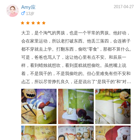
Amy应
2017-04-27
13岁
大卫，是个淘气的男孩，也是一个平常的男孩。他好动，
会在家里运动，所以老打破东西。他丢三落四，会连裤子
都不穿就去上学。打翻东西，偷吃“零食”，那都不算什么。
可是，爸爸也骂人了，这让他心里有点不安。和辰辰一
样，看到蜡烛就想吹，看到蛋糕就想偷吃。虽然嘴上说
着，不是我干的，不是我偷吃的。但心里难免有些不安和
忐忑，所以尽管挣扎良久，还是说出了“是我干的”和“对不
起”。其实他最想说的是，“妈妈，我爱你！”所以尽管很捣
蛋，很爱惹麻烦，却都不是故意的，所以才不去承认。辰
辰看到做鬼脸拍照，不穿裤子去上学，吃狗粮，打破杯子
等，辰辰会咯咯直笑。虽然他也会惹类似的麻烦，但基本
都是直言不讳，很少不承认。大约是爸爸和妈妈给了足够
的安全感和极少的责备吧！这点我还蛮骄傲的。