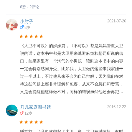
本除了教会孩子养成好的行为习惯，同时也给家长带来一
6赞 · 2评论
个育儿启示： 家长要如何面对孩子的调皮捣蛋呢？ 生活
中,每个孩子都或多或少有“犯错误”的经历。有的孩子在犯
小肘子
2021-07-26
8岁
错后勇敢面对,有的却不愿承认,还会找各种借口。其实，这
个年龄的孩子正处在习惯养成的阶段，很多行为习惯都是
从父母那里效仿来的。大卫就因为爸爸骂人，也开始有样
《大卫不可以》的姊妹篇，《不可以》都是妈妈管教大卫
学样。因此父母要先审视自己，有没有为孩子做好的表
说的话，这本书中都是大卫用来逃避麻烦和惩罚所说的借
率。 不过，孩子的控制力和判断力是有限的，调皮捣蛋的
口，如果家里有一个淘气的小男孩，读到这本书中的内容
背后其实是他们认识世界的过程。我们不能随意剥夺，而
一定会特别感同身受。比如我，大卫做的这些事我家娃干
是要善加引导。大卫的故事是很好的例子，让他们预先知
过一半以上，不过他从来不会为自己辩解，因为我们在对
道做坏事的结果。我们要始终相信没有哪个孩子天生喜欢
待这些问题上都非常理解和包容，从来不会惩罚和责骂，
故意制造麻烦，只是孩子们还不知道其中的后果。 孩子要
只是会提醒他这样做不对，同样的错误虽然他还会再犯，
是真的做了很可怕的事，父母也千万不要着急骂孩子,而是
但反复提醒几次他真的就不会再这样了。孩子在三岁以后
要冷静地帮孩子认识到自身行为，会给别人带来怎样的麻
自我意识开始觉醒，因为身体比小的时候更加灵活，所以
乃凡家庭图书馆
2016-12-22
烦，换位思考是个很好的方法。我们要向大卫的妈妈学
12岁
探索世界的方式也更加狂野。在他们的世界里是不知道什
习，恰当地运用表扬、肯定、批评和鼓励，会让一切变得
么是对什么是错的，因而所有的“错事”都不是故意为之的。
更好。 l 为孩子读书名，作者，出版社的名字，养成正确
家长在这其中不应该是“惩罚者”，而因该是“引导者”。孩子
睡觉前，乃凡忽然想起了大卫，说：大卫有时候坏，有时