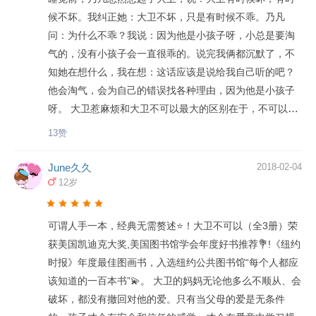
阅读习惯。 l 和孩子一起观察封面：大卫正在做什么？猜
会为自己的错误而反省，就像大卫在夜深人静的时候会大
候不坏。我纠正她：大卫不坏，只是有时候不乖。乃凡
猜大卫干了哪些坏事呢？ l 大卫在屋子里面玩滑板，把桌
喊：“是！是我干的！”，也会满怀愧疚的道歉，而且无论你
问：为什么不乖？我说：因为他是小孩子呀，小总是要淘
子和灯都打翻了，还说不是故意的，你觉得大卫真的不是
是否原谅他，他都会一直爱你，这就是孩子！
气的，没有小孩子会一直很乖的。说完我俩都沉默了，不
故意的吗？ l 大卫说自己的作业被小狗吃掉了！猜猜大卫
知她在想什么，我在想：这话应该是说给我自己听的吧？
的作业到底去哪了呢？其他小朋友是什么反应呢？ l 妈妈
他会淘气，会为自己的错误找各种理由，因为他是小孩子
准备了什么早餐？大卫喜欢吃吗？妈妈会对大卫说什么
呀。 大卫惹麻烦和大卫不可以最大的区别在于，不可以是
呢？ l 大卫总是很大声说：“请问一下！”他为什么要这么
妈妈的声音，而惹麻烦里发声的变成了大卫。他不再像以
13赞
做？这样做为什么不好？寻求别人帮助时到底应该怎么
前那样对错误行为满不在乎，而是想方设法为自己辩解。
做？ l 读完绘本，我们一定要告诉孩子：“无论犯什么错，
这正说明他正在建立起是非观念，对什么是错误有了正确
June久久
2018-02-04
都要诚实地告诉妈妈，妈妈永远爱你！”这样的话语可以减
认识，却仍然无法控制自己的行为，内心的懊恼和挣扎以
12岁
轻孩子的负担，更快地承认错误。 l 也可以让孩子说说，
一个个荒唐的借口的形式表露无遗。所以当一天结束，他
自己最近有没有做错事，下次要怎么做才能避免惹麻烦
躺在床上，安静下来，回想起一天中的所作所为，终于愧
可谓人手一本，经典无需赘述⭐️！大卫不可以（全3册）荣
呢？ 绘玩任务 【画下来吧】 试着让孩子把最近惹过的麻
疚地哭了起来，并发出一声响亮的“对不起”。如此可爱的孩
获美国凯迪克大奖,美国图书馆学会年度好书推荐💐!《纽约
烦都画在纸上，并说说当时受到批评时的感受，以及爸爸
子，不管他惹了什么麻烦，我们又怎么能不爱他呢？
时报》年度最佳图画书，入选纽约公共图书馆“每个人都应
妈妈的反应。大卫·香农就是这么做的呢！把孩子做过的事
该知道的一百本书”💫。 大卫的妈妈无论他多么不顺从、会
都画下来，由家长集结成册，便成了一本以孩子为主角的
破坏，都没有撤回对他的爱。只有当父母的爱是无条件
绘本。