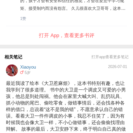
的，孩子才会有安全和信任的感觉，才会在爱意中学习规
矩、接受制约而没有怨言。 久儿很喜欢大卫哥哥，这本前
一阵一直售罄，终于上架了！大卫被妈妈紧紧地搂在怀
1赞
里，幸福地闭上了眼睛，妈妈一句“大卫乖，我爱你”，顿时
就化解了大卫所有的眼泪和委屈。这温情的一笔让故事情
打开 App，查看更多书评
节急转直下，一个童年恶作剧的故事就收场于这样一个爱
的动作。每 读到最后，我都会像绘本里那样给久儿一个抱
抱或者亲亲，久儿抱完亲完我，接着抱抱亲亲旁边“陪读的
相关笔记
打开app查看更多笔记
妹妹”。❤️
Xiaoyou
2026-07-01
5岁
最近我读了绘本《大卫惹麻烦》，这本书特别有趣，也让
我学到了很多道理。 书中的大卫是一个调皮又可爱的小男
孩，他总是到处闯祸。他会在家里大喊大叫、乱扔玩具、
抓小动物的尾巴、偷吃零食，做错事情后，还会找各种各
样的借口，总说着“这不是我的错”，不愿意承认自己的错
误。看着大卫一件件调皮的小事，我忍不住笑了，因为有
时候我也会像大卫一样，不小心做错事，还会偷偷找理由
辩解。 故事的最后，大卫安静下来，终于明白自己真的做