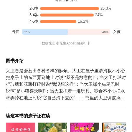
2-3岁
26.3%
3-4岁
24%
4-5岁
16.2%
男孩
女孩
52%
48%
数据来自小花生App的阅读打卡
图书介绍
大卫总是会惹出各种各样的麻烦。大卫在屋子里滑滑板不小心
把桌子上的东西弄到地上时说 “我不是故意的!”；当大卫打球时
把玻璃和花瓶打碎时说“我没想这样”；当大卫抓小猫尾巴时
说“可是小猫喜欢啊!”；当大卫抱着一堆玩具、零食不小心把水
杯弄掉在地上时说“它自己滑下去的”…… 书里的大卫调皮捣
蛋，做各种各样的“坏事”，很多孩子跟大卫在做相同的事、有
相同的想法。也许孩子自己不是故意的，但至少他会和大卫一
读这本书的孩子还在读
样明白，调皮捣蛋会让身边的人难过。