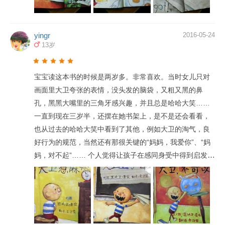
少，但是画面感很强，家长有时会觉得很难讲，同时又怕
孩子有一学一。书中背后的含义没学会，倒是学会了一大
yingr
2016-05-24
堆的坏习惯。建议家长自己先通读一遍，有了完整的理解
13岁
之后再引导孩子。在伴读时，可以问问孩子：大卫正在做
什么？这样做会有什么样的后果？适当地让孩子将故事情
宝宝读这本书的时候是两岁多。非常喜欢。当时女儿只对
节补充完整，不仅锻炼了孩子的想象力和语言能力，还能
画面里大卫夸张的表情，没头发的脑袋，又粗又黑的鼻
让孩子自然明白自己行为的边界在哪里，诚实有礼的好孩
孔，黑黑大嘴里的三角牙感兴趣，并且总是哈哈大笑……
子也许很快就能养成啦。 4.整本绘本都没有出现妈妈的样
一直到现在三岁半，还摆在她书架上，是不是还会看看，
子，只有在最后大卫睡觉时出现了妈妈温柔抚摸的双手。
也从过去的哈哈大笑中看到了其他，例如大卫的淘气，良
这么小的部位却是那样温馨。这正是大卫·香农的厉害所
好行为的规范，当然还有那很关键的“妈妈，我爱你”、“妈
在，貌似简单的画面却传递了深厚的情感。相较大人而
妈，对不起”…… 个人觉得让孩子在感同身受中得到启发，
言，这种深层意义反而让天真的孩子接受得更快、更透彻
摆脱师傅式的“说教”，确实是经典之作！还有那大卫的经典
哦。这是作者与孩子之间的沟通，也是文字以外画面真正
形象，老少皆爱!
的意义所在。​因此，每次读完绘本，我们一定要告诉孩
子：“无论犯什么错，都要诚实地告诉妈妈，妈妈永远爱
你！”这样的话语可以减轻孩子的负担，更快地承认错误。
这样不仅促进了亲情的发展，还让孩子更好成长。 这本绘