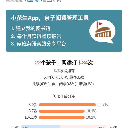
22
个孩子，阅读打卡
84
次
373家庭拥有
人均阅读3.8次
, 最多35次
泛读(49%)
自主阅读(48%)
跟读(1%)
阅读年龄分布
8-9岁
22.7%
6-7岁
18.1%
10-11岁
18.1%
男孩
女孩
45%
55%