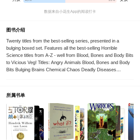
数据来自小花生App的阅读打卡
图书介绍
Twenty titles from the best-selling series, presented in a
bulging boxed set. Features all the best-selling Horrible
Science titles from A-Z - well from Blood, Bones and Body Bits
to Vicious Veg! Titles: Angry Animals Blood, Bones and Body
Bits Bulging Brains Chemical Chaos Deadly Diseases
Disgusting Digestion Evolve or Die Fatal Forces Frightening
Light Killer Energy Microscopic Monsters Nasty Nature Painful
Poison Shocking Electricity Sounds Dreadful Space, Stars and
所属书单
Slimy Aliens The Fight for Flight The Terrible Truth About Time
Ugly Bugs Vicious Veg