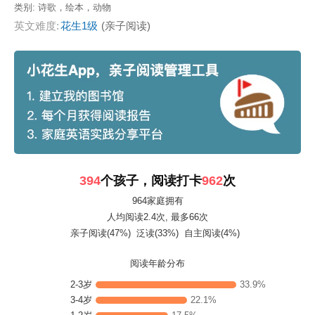
类别:
诗歌，绘本，动物
英文难度:
花生1级
(亲子阅读)
394
个孩子，阅读打卡
962
次
964家庭拥有
人均阅读2.4次
, 最多66次
亲子阅读(47%)
泛读(33%)
自主阅读(4%)
阅读年龄分布
2-3岁
33.9%
3-4岁
22.1%