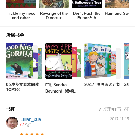
Tickle my nose
Revenge of the
Don't Push the
Hum and Swish
and other
Dinotrux
Button!: A
action rhymes
Halloween Treat
所属书单
Sandr
0-2岁英文绘本阅读
2021年豆豆阅读计划
🗂️〖Sandra
TOP100
Boynton〗(桑德拉)
🍔
书评
打开app写书评
Lillian_xue
2017-11-15
9岁