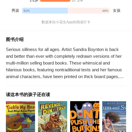
1-2岁
17.5%
男孩
女孩
52%
48%
数据来自小花生App的阅读打卡
图书介绍
Serious silliness for all ages. Artist Sandra Boynton is back
and better than ever with completely redrawn versions of her
multi-million selling board books. These whimsical and
hilarious books, featuring nontraditional texts and her famous
animal characters, have been printed on thick board pages,
and are sure to educate and entertain children of all ages.
读这本书的孩子还在读