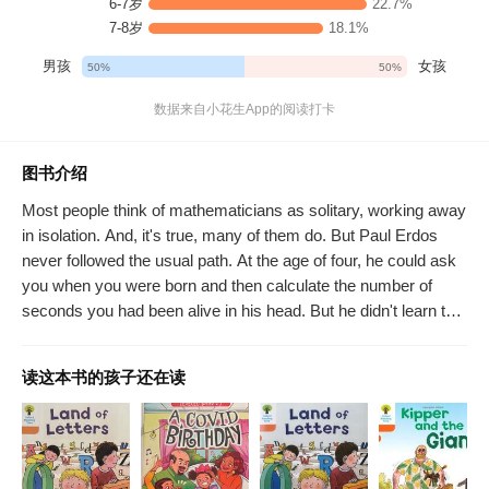
6-7岁
22.7%
7-8岁
18.1%
男孩
女孩
50%
50%
数据来自小花生App的阅读打卡
图书介绍
Most people think of mathematicians as solitary, working away
in isolation. And, it's true, many of them do. But Paul Erdos
never followed the usual path. At the age of four, he could ask
you when you were born and then calculate the number of
seconds you had been alive in his head. But he didn't learn to
butter his own bread until he turned twenty. Instead, he
traveled around the world, from one mathematician to the next,
读这本书的孩子还在读
collaborating on an astonishing number of publications. With a
simple, lyrical text and richly layered illustrations, this is a
beautiful introduction to the world of math and a fascinating
look at the unique character traits that made "Uncle Paul" a
great man. A Kirkus Reviews Best Book of 2013 A New York