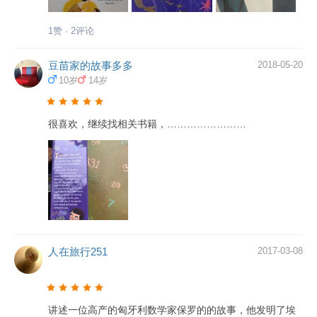
任何两个自然数n≥2和2n之间，至少存在一个质数。这是
1赞 · 2评论
先前数学家所发展出来的质数理论，但他用更简洁的方法
加以重铸，这被誉为有如开凿了巴拿马运河，解除了必须
豆苗家的故事多多
2018-05-20
绕道南美洲的麻烦。 获得博士学位以后，他继续深造，并
10岁
14岁
转而研究组合数学，这在当时是个极艰涩难懂的学问，大
众不关心，其他数学家也漠视他的成果，但厄多斯从不忧
很喜欢，继续找相关书籍，……………………
虑这些，他太专注于自己的学说，从来无暇顾及研究的最
终效益。如今，组合数学或许是数学中发展最快的，这很
大部分要归功于厄多斯的先驱领导。 怪——“一个数学家就
是一台把咖啡转化为数学定理的机器。” 在我们的印象中，
数学家的工作是极端辛苦的，他们似乎每天都埋头苦干，
等待着不可多得的丰硕果实，往往一辈子只有可数的几个
成果问世，数学家就不能多产吗？厄多斯的成就证明，不
人在旅行251
2017-03-08
是的。厄多斯一生同485位合作者发表过1475篇数学论
文！论文涉及数学的许多领域。 厄多斯对数学家的定义是
很奇特的：“一个数学家必须是在每个星期有一些新的研究
讲述一位高产的匈牙利数学家保罗的的故事，他发明了埃
工作才成为数学家。”他要生出一个新的定理或问题可是比