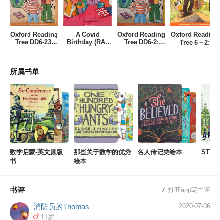
Times Book Review Notable Children's Book of 2013
Oxford Reading
A Covid
Oxford Reading
Oxford Reading
Tree DD6-23:
Birthday (RAZ
Tree DD6-2:
Tree 6－2:
Land of Letters
J/M/P)
Land of Letters
Kipper and the
Giant
所属书单
数学启蒙-英文原版
那些关于数学的优秀
名人传记类绘本
STE
书
绘本
书评
打开app写书评
消防员的Thomas
2020-07-06
11岁