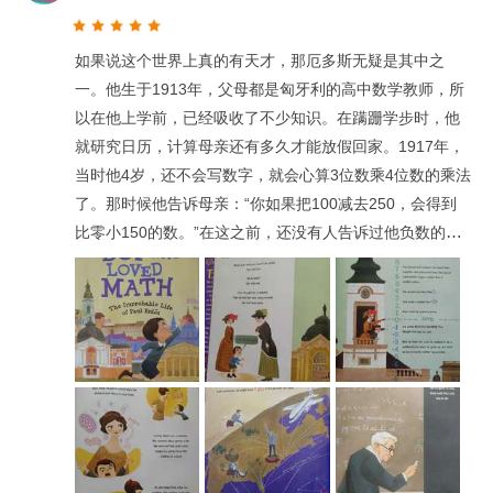
如果说这个世界上真的有天才，那厄多斯无疑是其中之
一。他生于1913年，父母都是匈牙利的高中数学教师，所
以在他上学前，已经吸收了不少知识。在蹒跚学步时，他
就研究日历，计算母亲还有多久才能放假回家。1917年，
当时他4岁，还不会写数字，就会心算3位数乘4位数的乘法
了。那时候他告诉母亲：“你如果把100减去250，会得到
比零小150的数。”在这之前，还没有人告诉过他负数的观
念！ 同样在4岁时，他就算出一些诸如乘火车去太阳需多
长时间之类荒唐可笑的问题的答案。他问她母亲的朋友们
多大，然后立即心算出她们已经活了多少秒。当他10岁
时，父亲告诉他“质数有无穷多个”的证明，从此他就被数
学“钓”上了。一个正整数如果除了1之外不能被比它小的正
整数整除，就叫做“质数”。例如，他出生的年份1913是质
数，他的享年83也是质数。 他17岁上大学，当大多数新生
只求功课平安及格时，厄多斯就得到生平第一个重要的数
学发现：对一个著名的定理提出一个初等的论证，证明在