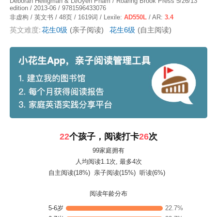
Deborah Heiligman & LeUyen Pham / Roaring Brook Press 5/26/13
edition / 2013-06 / 9781596433076
非虚构 / 英文书 / 48页 / 1619词 / Lexile:
AD550L
/ AR:
3.4
英文难度:
花生0级
(亲子阅读)
花生6级
(自主阅读)
22
个孩子，阅读打卡
26
次
99家庭拥有
人均阅读1.1次
, 最多4次
自主阅读(18%)
亲子阅读(15%)
听读(6%)
阅读年龄分布
5-6岁
22.7%