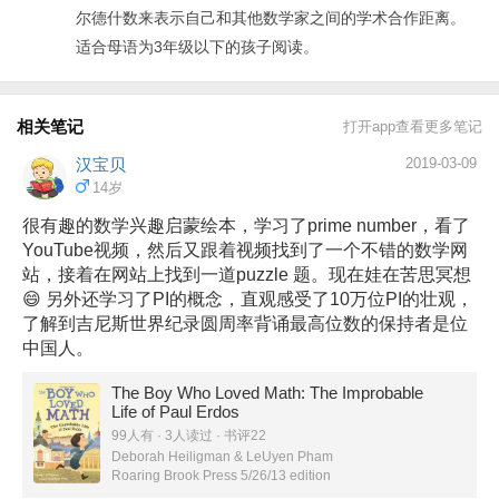
尔德什数来表示自己和其他数学家之间的学术合作距离。
母鸡生蛋还要快的。见到他的同行时，总喜欢问：“你昨天
适合母语为3年级以下的孩子阅读。
有什么新的发现？”可并不是每个数学家都能像他那样每年
发表50多篇论文！ 一次，一位法国数学家问他关于某位有
爵士头衔的英国数学家的近况。他回答：“这个可怜的家伙
相关笔记
打开app查看更多笔记
两年前就已死去了。”另外一位法国数学家却说：“不可能，
上个月我还在罗马见过他。”他答：“你应该明白我的意思，
汉宝贝
2019-03-09
14岁
我是指他这两年没有搞出什么新东西来。” “我只要拿张
纸，坐下，就能思考。”在很多张照片上，他都是低着头
很有趣的数学兴趣启蒙绘本，学习了prime number，看了
YouTube视频，然后又跟着视频找到了一个不错的数学网
的。这种姿势很容易让人以为是在打盹，但他是在思考问
站，接着在网站上找到一道puzzle 题。现在娃在苦思冥想
题。 他和别人聊天的话题也离不开数学。1930年，17岁的
😄 另外还学习了PI的概念，直观感受了10万位PI的壮观，
厄多斯第一次见到14岁的伙伴时，对他说的第一句话
了解到吉尼斯世界纪录圆周率背诵最高位数的保持者是位
是：“给我举出一个4位数。”同伴答：“2532。”“它的平方是
中国人。
6411024。对不起，我老了，否则我会立即告诉你它的立
The Boy Who Loved Math: The Improbable
方。”厄多斯又问：“你知道毕达哥拉斯定理的多少种证
Life of Paul Erdos
法？”同伴：“1种。”“我知道37种。你知道位于一条直线上
99人有 · 3人读过 · 书评22
的点不能构成可数集合吗？”⋯⋯ 他一天工作19个小时以
Deborah Heiligman & LeUyen Pham
Roaring Brook Press 5/26/13 edition
上，即使在古稀之年依然如此，为了保持状态，他对咖