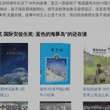
历经艰辛生活了18年的故事。是又一部获得了“美国最伟大的10部
点拖拉，孩子很容易就能明白。情节虽然类似鲁滨逊漂流记，但是意
事理,克服自我。故事中的主人公是个女生，所以特别推荐女孩子读
 国际安徒生奖: 蓝色的海豚岛”的还在读
腊神话故事 (四
童年河(有声版)/蜗
驯化的故事:为
级上)
牛小经典
世界上有这么多
狗?