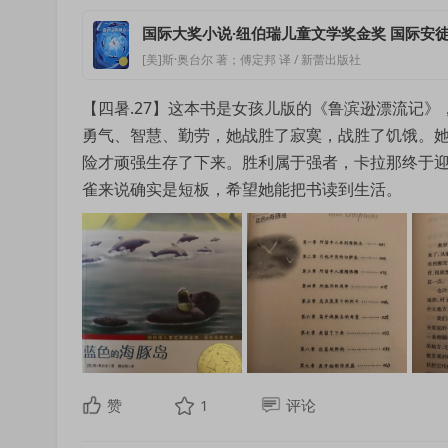
国际大奖小说·纽伯瑞儿童文学奖金奖 国际安徒
[美]斯·奥台尔 著；傅定邦 译 / 新蕾出版社
【四暑.27】这本书是女孩儿版的《鲁滨逊漂流记
勇气、智慧、勤劳，她战胜了寂寞，战胜了饥饿。
险才顽强生存了下来。胜利属于强者，卡拉那终于
雀来说确实是短板，希望她能把书读到生活。
赞
1
评论