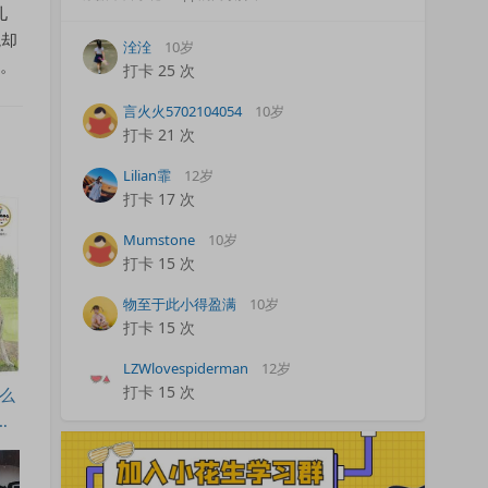
儿
境却
洤洤
10岁
读。
打卡
25 次
言火火5702104054
10岁
打卡
21 次
Lilian霏
12岁
打卡
17 次
Mumstone
10岁
打卡
15 次
物至于此小得盈满
10岁
打卡
15 次
LZWlovespiderman
12岁
打卡
15 次
什么
种