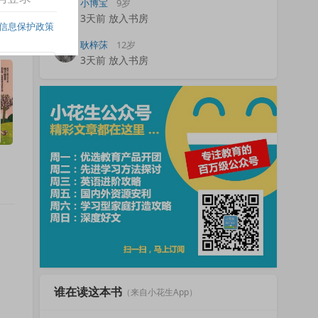
小博宝
9岁
3天前 放入书房
耿梓莯
12岁
3天前 放入书房
谁在读这本书
（来自小花生App）