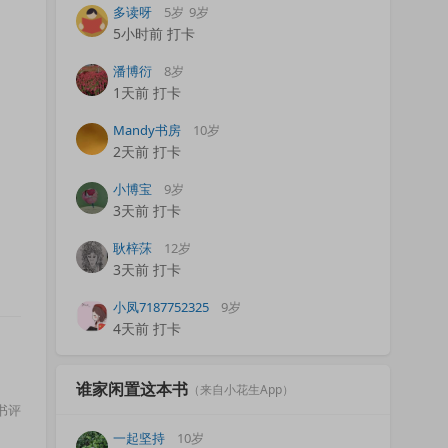
多读呀
5岁
9岁
5小时前 打卡
潘博衍
8岁
1天前 打卡
Mandy书房
10岁
2天前 打卡
小博宝
9岁
3天前 打卡
耿梓莯
12岁
3天前 打卡
小凤7187752325
9岁
4天前 打卡
谁家闲置这本书
（来自小花生App）
书评
一起坚持
10岁