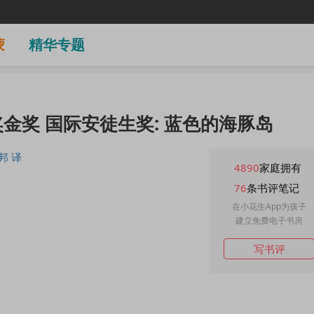
蒙
精华专题
金奖 国际安徒生奖: 蓝色的海豚岛
邦 译
4890
家庭拥有
76
条书评笔记
在小花生App为孩子
建立免费电子书房
写书评