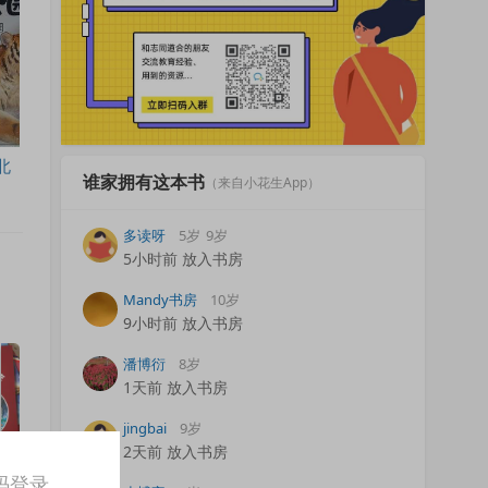
北
谁家拥有这本书
（来自小花生App）
多读呀
5岁
9岁
5小时前 放入书房
Mandy书房
10岁
9小时前 放入书房
潘博衍
8岁
1天前 放入书房
jingbai
9岁
2天前 放入书房