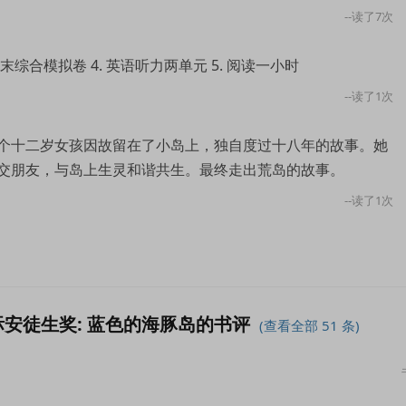
--读了7次
期末综合模拟卷 4. 英语听力两单元 5. 阅读一小时
--读了1次
个十二岁女孩因故留在了小岛上，独自度过十八年的故事。她
交朋友，与岛上生灵和谐共生。最终走出荒岛的故事。
--读了1次
际安徒生奖: 蓝色的海豚岛的书评
(查看全部 51 条)