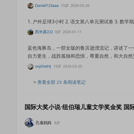
Daniel123aaa
10岁
2026-03-26
1. 户外足球3小时 2. 语文第八单元测试卷 3. 数学
西米露222
8岁
2026-01-11
蓝色海豚岛，一部女版的鲁滨逊漂流记，讲述了一
自力更生，战胜孤独和恐惧，尊重自然，和大自然
sophieHJ
19岁
2024-03-29
>
查看全部 25 条阅读笔记
国际大奖小说·纽伯瑞儿童文学奖金奖 国
孔雀妈妈
8岁