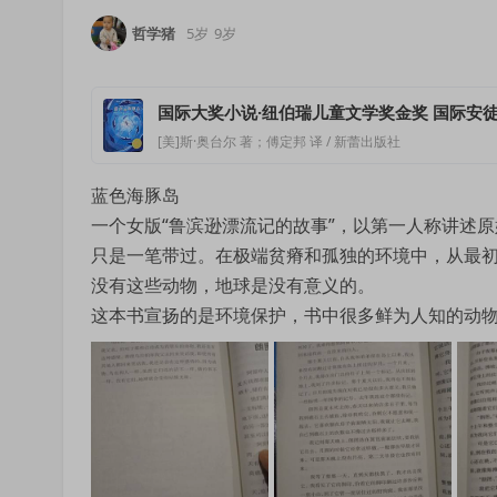
哲学猪
5岁
9岁
国际大奖小说·纽伯瑞儿童文学奖金奖 国际安徒
[美]斯·奥台尔 著；傅定邦 译 / 新蕾出版社
蓝色海豚岛
一个女版“鲁滨逊漂流记的故事”，以第一人称讲述
只是一笔带过。在极端贫瘠和孤独的环境中，从最
没有这些动物，地球是没有意义的。
这本书宣扬的是环境保护，书中很多鲜为人知的动