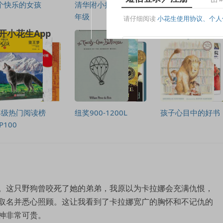
个快乐的女孩
清华附小推荐书单 高
书单7至10岁
年级
年级热门阅读榜
纽奖900-1200L
孩子心目中的好书
P100
。这只野狗曾咬死了她的弟弟，我原以为卡拉娜会充满仇恨，
取名并悉心照顾。这让我看到了卡拉娜宽广的胸怀和不记仇的
神非常可贵。