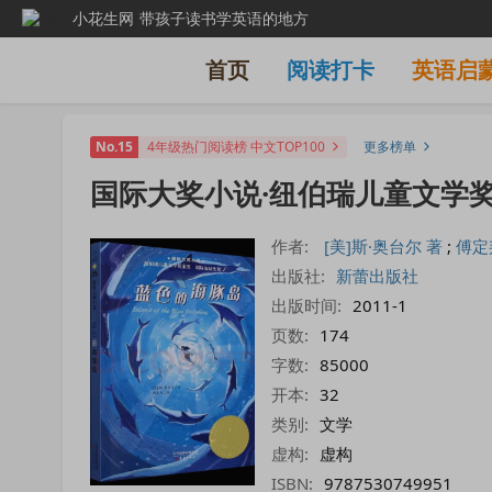
小花生网
带孩子读书学英语的地方
首页
阅读打卡
英语启
No.15
4年级热门阅读榜 中文TOP100
更多榜单
国际大奖小说·纽伯瑞儿童文学奖
作者:
[美]斯·奥台尔 著
;
傅定
出版社:
新蕾出版社
出版时间:
2011-1
页数:
174
字数:
85000
开本:
32
类别:
文学
虚构:
虚构
ISBN:
9787530749951