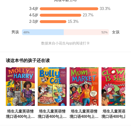
3-4岁
33.3%
4-5岁
23.7%
2-3岁
15.3%
男孩
女孩
48%
52%
数据来自小花生App的阅读打卡
读这本书的孩子还在读
培生儿童英语情
培生儿童英语情
培生儿童英语情
培生儿童英语情
境口语400句上：
境口语400句上：
境口语400句上：
境口语400句上：
Molly and Harry
Bully Cat
Mum at the
Clown is Sick
Market