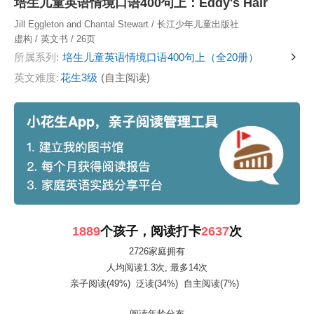
培生儿童英语情境口语400句上：Eddy's Hair
Jill Eggleton and Chantal Stewart / 长江少年儿童出版社
虚构 / 英文书 / 26页
所属系列:
培生儿童英语情境口语400句上（全20册）
英文难度:
花生3级
(自主阅读)
1889
个孩子，阅读打卡
2637
次
2726家庭拥有
人均阅读1.3次
, 最多14次
亲子阅读(49%)
泛读(34%)
自主阅读(7%)
阅读年龄分布