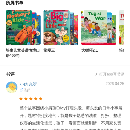
所属书单
培生儿童英语情境口
常规三
大循环2.1
培生
语400句
书评
打开app写书评
小肉丸呀
2026-04-25
3岁
整个故事围绕小男孩Eddy打理头发、剪头发的日常小事展
开，题材特别接地气，就是孩子熟悉的洗漱、打扮、整理
仪容的生活化场景，孩子一看画面就懂剧情，不用家长费