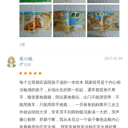
体味陪伴的幸福！
1赞
茱小猪。
2017-11-19
10岁
每个父母都应该陪孩子读的一本绘本 我家煊哥是个内心相
当敏感的孩子，从他出生的那一刻起，通常都是抱不离
手，睡觉要抱着睡，陪玩要抱着玩，出门不能用背带，不
能用推车，只能用双手抱着……一旦爸爸妈妈离开三步之
外就会哇哇大哭，常常哭不到两秒眼泪鼻涕一大把，哭声
撕心裂肺、肝肠寸断，我从未见过一个孩子像他这般内心
有着极度的不安全感。 我常常被煊哥这种不安全感折磨得