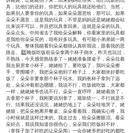
诉姥姥，让姥姥拍下来，回来妈妈给你买，咱们玩新的玩
具，比他们的还好。你把别人的玩具就还给他们。当然，
如果别人要拿你的玩具，如果朵朵愿意给，那可以。如果
朵朵不愿意，这是我的玩具，不管是妈妈还是姥姥都会站
出来说不可以，并且把玩具拿回来。这就是朵朵的玩具。
朵朵点头。中间省去了我给朵朵解释，你看家里的玩具都
是我给你朵朵买的，咱有好多玩具。有可能小弟弟就一两
个玩具。整体我能看到朵朵都很认真听我说，跟着我的思
路走。 2️⃣晚饭吃饭前朵朵拿两个杯子倒水，昨天也玩过，
不熟练，今天感觉熟练多了～姥姥准备摆桌子，朵朵拉着
我去厨房拿小杯子。姥姥给了。要吃饭了，我叫朵朵擦
手，带围嘴子。我把朵朵抱到了椅子上，大家都坐好要吃
饭了，朵朵非要拿那个杯子玩水。我妈爸杯子拿到了远
处，朵朵冲着那边嗯嗯，我说不行，吃饭就吃饭，大家都
一样，姥姥姥爷也说不行。朵朵一直哼哼，姥姥着急了，
去拿那个杯子，我刚要说别拿了，规矩统一，不行就是不
行。结果我还没说完，姥姥扔地上了，朵朵哇地哭了。姥
姥烦，把朵朵抱离开餐桌。朵朵看着我，我确实心疼，我
小时候就是这样过来的。我走过去，给朵朵擦眼泪。看朵
朵好点，我说我知道你很伤心，朵朵我们吃饭好不好，
（拿筷子加了好吃的让朵朵闻）一会你姥爷把好吃的都吃