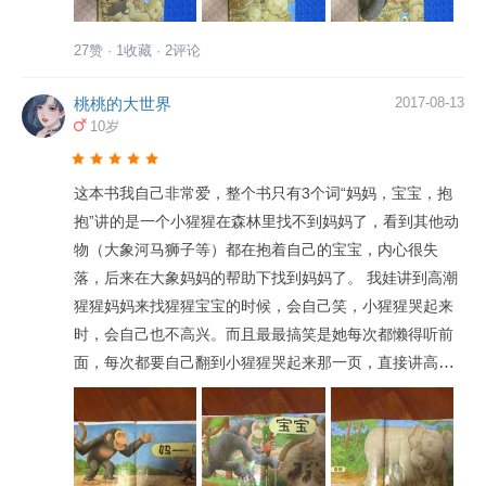
他身边，大家的表情也凝重起来，像是一起为小猩猩分担
他的忧伤。 终于，这时候，大猩猩妈妈出现在树枝上，她
27赞 · 1收藏 · 2评论
远远地对着小猩猩呼喊着：“宝宝！” 小猩猩立刻起身，喜
笑颜开地超妈妈狂奔去，开心地大喊着“妈——妈——” 大
桃桃的大世界
2017-08-13
10岁
猩猩妈妈把小猩猩紧紧地抱在怀里，小猩猩动情地呢喃
着”抱抱“。 其他围观的动物们也被这份温情感染了，也纷
纷回应着：”抱抱“…… 大猩猩妈妈为了感谢大家对小猩猩
这本书我自己非常爱，整个书只有3个词“妈妈，宝宝，抱
的关注，让小猩猩跑到每个动物身边，再来一次“抱抱”，表
抱”讲的是一个小猩猩在森林里找不到妈妈了，看到其他动
示感谢。 一时之间，动物们之间仿佛开始了一场拥抱的狂
物（大象河马狮子等）都在抱着自己的宝宝，内心很失
欢party，所有成员都互相拥抱起来，大家都为“拥抱”这种
落，后来在大象妈妈的帮助下找到妈妈了。 我娃讲到高潮
温情的感觉，打开了心扉，愉快的气氛荡漾在空中。 故事
猩猩妈妈来找猩猩宝宝的时候，会自己笑，小猩猩哭起来
渐入尾声，小猩猩和妈妈开心地手牵手，亲昵地互相呼唤
时，会自己也不高兴。而且最最搞笑是她每次都懒得听前
着“妈妈”和“宝宝”，开怀地互相拥抱，为故事画下了完美的
面，每次都要自己翻到小猩猩哭起来那一页，直接讲高潮
句点。 1.得到足够拥抱的孩子会更强大 时常被拥抱的孩
部分。 这本书的内容非常好，从小讲解妈妈和宝宝需要拥
子，是被父母关怀和接纳的孩子。 当ta长大成人的时候，
抱，需要情感的沟通。每次讲到猩猩妈妈找到猩猩宝宝，
得到过足够拥抱的孩子，往往拥有更独立和强大的内心，
我都会拥抱一下宝宝。宝宝后来到了那一页，会主动来我
拥有安全感和自信心，使得他们可以勇敢地向外探索，拥
怀里抱抱。 本书唯一的缺点是封面是硬纸板，里面是普通