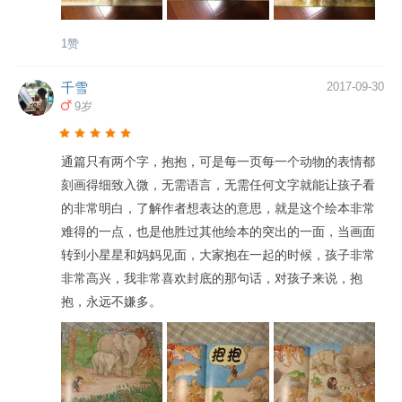
抱更精彩的人生。 2.亲密育儿法精髓之一：足够的拥抱
纸。这样不能给小月龄的宝宝自己看，怕封面尖角戳到宝
“亲密育儿法”这个理念的：妈妈应该尽量满足宝宝的心理需
宝，也怕宝宝撕坏里面的。如果做成纸板书就好了。
1赞
求，来和宝宝建立亲密关系，这样虽然一开始会比较辛
苦，但通过这种方式形成了父母与宝宝的和谐沟通与互
千雪
2017-09-30
动，长期下来反而是一种非常和谐的关系。 那么，如何与
9岁
宝宝建立这种“亲密关系”呢，我觉得第一件事就是“足够 3.
教育批评孩子，别忘了给一个拥抱 “一个拥抱能代替所
通篇只有两个字，抱抱，可是每一页每一个动物的表情都
有”，对孩子，对爱人，对自己，都是如此。别忘了，拥抱
刻画得细致入微，无需语言，无需任何文字就能让孩子看
是最温暖、最强大的爱的力量。
的非常明白，了解作者想表达的意思，就是这个绘本非常
难得的一点，也是他胜过其他绘本的突出的一面，当画面
转到小星星和妈妈见面，大家抱在一起的时候，孩子非常
非常高兴，我非常喜欢封底的那句话，对孩子来说，抱
抱，永远不嫌多。