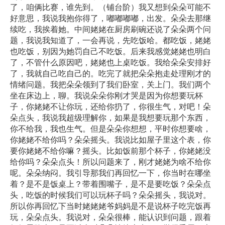
了，咱俩比赛，谁先到。（铺台阶）我又想到朵朵可能不
好意思，我说我抱你得了，嘟嘟嘟嘟，出发。朵朵去那继
续吃，我挨着她。中间姥姥在厨房刷碗还说了朵朵两个问
题，我说我知道了，一会再说，先吃饭哈。都吃饭，姥姥
也吃饭，别因为她罚自己不吃饭。后来我感觉姥姥也明白
了，不管什么原因吧，姥姥也上桌吃饭。我给朵朵安排好
了，我就自己吃自己的。吃完了就把朵朵抱走处理刚才的
情绪问题。我把朵朵领到了我们卧室，关上门。我们两个
坐在床边上，聊。我说朵朵你刚才哭是因为你想要玩杯
子，你姥姥不让你玩，还给你扔了，你很生气，对吧！朵
朵点头，我说我超级理解你，如果是我想要玩那个东西，
你不给我，我也生气。但是朵朵你想想，平时你想要啥，
你姥姥不给你吗？朵朵摇头。我说比如屋子里这个表，你
要你姥姥不给你嘛？摇头。比如饭前那个杯子，你姥姥没
给你吗？朵朵点头！所以问题来了，刚才姥姥为啥不给你
呢。朵朵纳闷。我引导那我们再回忆一下，你当时在哪坐
着？是不是饭桌上？带着围嘴子，是不是要吃饭？朵朵点
头，吃饭的时候我们可以玩杯子吗？朵朵摇头，我说对。
所以你再回忆下当时姥姥姥爷妈妈是不是说杯子吃完饭再
玩，朵朵点头。我说对，朵朵很棒，能认识到问题，跟着