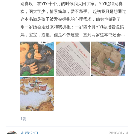
别喜欢，在YlYl十个月的时候我买回了家。YlYl也特别喜
作者正是《鸭子达克》的作者杰兹·阿波罗。 杰兹·阿波罗
欢，图大字少，情景简单，爱不释手。 起初我只是想通过
1959年出生于英国。在他小时候，一位访客送他的几支铅
这本书满足孩子被爱被拥抱的心理需求，确实也做到了，
笔、橡皮和画纸，引起了他对绘画的兴趣。虽然他一直不
刚一岁她会走过来和我拥抱；一岁四个月YlYl会指着说妈
知道那位访客是谁，但是他不曾忘记那份感激和鼓励，内
妈，宝宝，抱抱。但是不仅这些，直到两岁这本书还会得
心一直充满着对绘画的热情。 杰兹·阿波罗曾经说过：“有
到YlYl不间断的翻阅。每次游泳回家都会穿一段小公园，1
些人是为了自己的孩子写作绘本，我本身没有小孩，我创
岁8个月一一说走“小森林”，那时会把书上的小动物都说一
作绘本是给童年的自己。”这句话充分表达了绘本大师杰兹·
遍，还会加上一些其他的小动物。 两岁一直到两岁三个
阿波罗的创作理念。我想我们可以从《抱抱》这本绘本中
月，也是最让我意外的：YlYl自己去书柜拿出书做到床上
窥见一斑。 每个人的童年不论快乐与否，都会存在某些缺
读，每次都反复说一句话：“小猩猩，我带你回家好吧？我
失，待成年之后去找寻，其中最怕的就是亲情关怀的缺
带你回家可以吧？我带你回家好吧？” 我想这就是绘本的最
失。我想每个父母都应该陪孩子读读这本《抱抱》，不光
大魅力：在阅读中潜移默化的进行真、善、美的品德教
是向孩子表达自己的爱，更是弥补自己童年的缺失。也许
育。
每个父母天生爱孩子，这是本能，但是不被表达的爱对孩
子来说就是一种缺失。 相比许多知名绘本，这本《抱抱》
也许并不出彩，因为没有语言的绘本往往对于毫无想象力
1赞
的妈妈来说是一大痛苦——看看宝宝、看看绘本，竟不知
从何说起。 我也曾经苦恼于该如何给我家煊哥讲这本《绘
小乖宝贝
2018-01-14