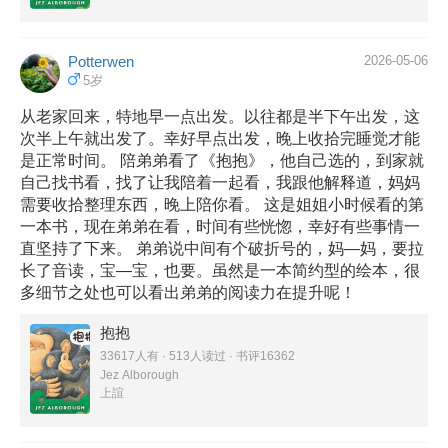
Potterwen
2026-05-06
5岁
从老家回来，特地早一点出发。以往都是半下午出发，这
次半上午就出发了。幸好早点出发，晚上收拾完睡觉才能
是正常时间。 陪弟弟看了《抱抱》，他自己选的，到家就
自己找书看，找了让我陪着一起看，我跟他解释道，妈妈
需要收拾整理东西，晚上陪你看。 这是姐姐小时候看的第
一本书，现在弟弟在看，时间有些恍惚，幸好有些事情一
直坚持了下来。 弟弟说中间有个破折号的，妈—妈，要拉
长了音读，宝—宝，也要。虽然是一本简约型的绘本，很
多细节之处也可以看出弟弟的阅读力在提升呢！
抱抱
33617人有 · 513人读过 · 书评16362
Jez Alborough
上誼