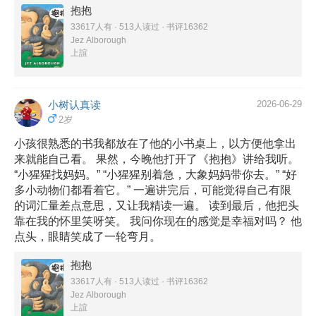
抱抱
33617人有 · 513人读过 · 书评16362
Jez Alborough
上誼
小树认真读
2026-06-29
2岁
小孩很熟悉的书我都放在了他的小书桌上，以方便他拿出
来就能自己看。 果然，今晚他打开了《抱抱》讲给我听。
“小猩猩找妈妈。” “小猩猩别着急，大象妈妈带你去。” “好
多小动物们都看着它。” 一遍讲完后，可能觉得自己有限
的词汇量差点意思，又让我精读一遍。 读到最后，他把头
靠在我的怀里笑呀笑。 我问你现在的感觉是幸福对吗？ 他
点头，眼睛笑成了一轮弯月。
抱抱
33617人有 · 513人读过 · 书评16362
Jez Alborough
上誼