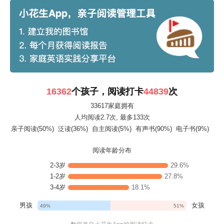
16362
个孩子，阅读打卡
44839
次
33617家庭拥有
人均阅读2.7次
, 最多133次
亲子阅读(50%)
泛读(36%)
自主阅读(5%)
有声书(90%)
电子书(9%)
阅读年龄分布
2-3岁
29.6%
1-2岁
27.8%
3-4岁
18.1%
男孩
女孩
49%
51%