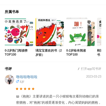
所属书单
0-2岁热门阅读榜
瑀宝宝喜欢的书（2
0-2岁绘本阅读
刚满1
TOP100
TOP100
岁前）
书，
书评
打开app写书评
噜啦啦噜啦啦
2023-03-23
4岁
📖《抱抱》主要讲述的是一只小猩猩每次看到动物们的亲
密拥抱，对“抱抱”的感受逐渐变化，内心渴望妈妈的拥抱，