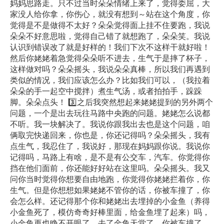
妈妈思路走。只不过当时朵朵情绪上来了，觉得委屈，大
家没人给你拿，你伤心，就没有想到～站在这个角度，你
觉得是不是做得不太好？朵朵觉得面上挂不住要跑，我说
朵朵不好意思啦，觉得自己错了就想跑了，朵朵笑。我说
认识到错误改了就是好样的！我们下次不这样干就好啦！
然后你姥姥着急觉得朵朵听不进去，生气于是摔了杯子，
这样做对吗？朵朵摇头，我说朵朵真棒，所以我们再遇到
类似的情况，我们应该怎么办？比如我们可以，（我拉着
朵朵的手一起空中搅拌）煮生气汤，或者拍拍手，跺跺
脚。朵朵点头！ 3️⃣之后我突然想起来姥姥提到的另外两个
问题，一个是出去玩往马路中央跑的问题。姥姥怎么说都
不听。我一块解决了。我说你跟我出去也是这个问题，咱
俩取完快递回来，你也是，你还记得吗？朵朵摇头，我有
点生气，我忍住了，我说好，那现在妈妈跟你说。我说你
记得吗，马路上有啥，是不是有公交车，汽车。你觉得你
挡在他们面前，你还能好好站在这里吗。朵朵摇头。我又
问你当时觉得你想要自由地跑，你觉得你姥姥拦着你，你
生气。但是你想想如果姥姥不管你的话，你被车撞了，你
会怎么样。还记得那个你和姥姥出去埋掉的小金鱼（养得
小金鱼死了，模仿奇奇好棒里面，给金鱼埋了起来）吗，
小金鱼再也睁不开眼了，去了金鱼天堂了。你被车撞了，