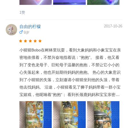
很开心。大家手牵着手，在一起快乐地唱着歌、跳着舞，
次，我给她讲完这个故事时，馨儿都会转过身，张开双
一直到黄昏。 小猩猩牵着妈妈的手，说（甜甜地可爱
臂，紧紧的抱住我！馨儿爸爸也情不自禁赞叹这本书真的
1赞
地）：“妈妈～”。妈妈说（温柔）：“宝宝，我们回家吧。”
很好，他说，讲完这个故事馨儿会自觉的拥抱他，宝爸和
（完）
宝宝都感受到了幸福！就像书里传递的主旨，用拥抱传递
自由的柠檬
2017-10-26
9岁
对孩子的爱，是最直接最温暖的方式！我想，不仅孩子，
我们，都一样！ 有人说 你读什么书 证明你想成为什么样
的人 也有人说 你想要孩子成为什么样的人 你就先成为什
小猩猩Bobo在树林里玩耍，看到大象妈妈和小象宝宝在亲
么样的人 我正在学习培养孩子阅读的道路上 努力着……摸
密地依偎着，不禁兴奋地指着说：“抱抱”。 接着，他又看
索着…… 请多指教[抱拳][抱拳][抱拳]
到了变色龙母子、巨蛇母子温馨的抱抱，不禁让它小小的
心失落起来，他也开始期待妈妈的抱抱。 热心的大象意识
到了小猩猩的失落，立刻邀请小猩猩坐到他的头顶，带着
他去找妈妈。 沿途，小猩猩看见了狮子妈妈带着一群小宝
宝嬉戏，他呢喃着”抱抱“； 看到长颈鹿妈妈和宝宝亲密相
依，小猩猩感叹着“抱抱”； 又看到小河马舒服地趴在妈妈
的背上，小猩猩已经开始哽咽地说着：“抱抱”了。 看着别
人享受这相互拥抱的温馨时刻，小猩猩再也忍不住嚎嚎大
哭起来。 小动物们看着大哭的小猩猩，都非常关切地围在