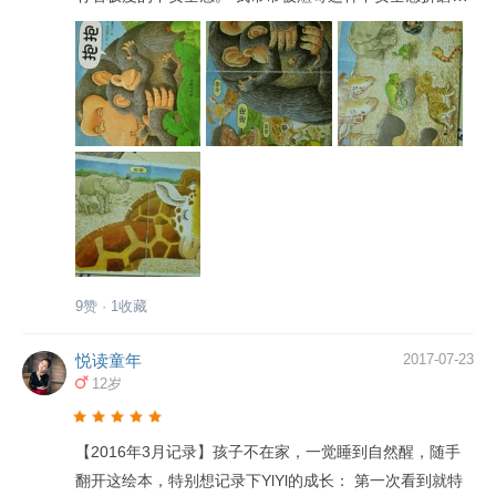
几度抑郁的地步，可是想着孩子毕竟无辜，本着要给孩子
无私的爱与无条件的接纳的原则，我和煊爸只能无条件满
足煊哥这种让我们看不到天日的渴望，再苦再累都精心陪
伴着他，相信我们的爱终有一天会变成他独立闯荡世界的
盔甲。 而我对付煊哥这种不安全感的一大法宝是亲子阅读
——每天晚上抱着他一起读绘本。我想其中读过的一本名
叫《抱抱》的绘本在给煊哥培养安全感的过程中起到了很
大的作用。 绘本大师杰兹·阿波罗的这本《抱抱》相当于是
一本无字书，不过比无字书多了三个词：妈妈，宝宝，抱
抱。这本绘本讲的是小猩猩在森林里一路上看到各种相亲
9赞 · 1收藏
相爱的动物，大家都在热切地拥抱，诉说着彼此浓烈的无
尽的爱，从而想到妈妈不在身边迫切想得到妈妈怀抱最终
悦读童年
2017-07-23
猩猩妈妈找来将它拥在怀里的故事。 说起《抱抱》这本绘
12岁
本，也许不是很知名，但是说起《鸭子达克》，很多人一
定不陌生。经典的“鸭子达克”系列可是一直在很多妈妈和小
【2016年3月记录】孩子不在家，一觉睡到自然醒，随手
伙伴们的口碑中流传着，毕竟鸭子达克荣获过不少奖项和
翻开这绘本，特别想记录下YlYl的成长： 第一次看到就特
赞誉，更是英国国家图书馆协会推荐的童书。《抱抱》的