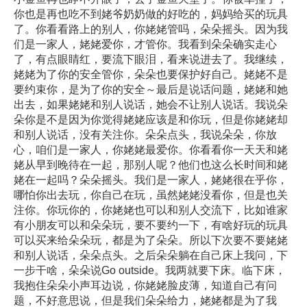
你也是再也吃不到姥爷奶奶做的好吃的，妈妈给买的玩具
了。你看看路上的别人，你姥姥管吗，朵朵摇头。因为我
们是一家人，姥姥爱你，才管你。我看到朵朵确实走心
了，有点眼睛红，要流下眼泪，看来说进去了。我继续，
姥姥为了你的安全管你，朵朵也要保护好自己。姥姥不是
要约束你，是为了你的安全～最后是说话问题，姥姥和她
出去，如果姥姥和别人说话，她会不让别人说话。我说朵
朵你是不是因为你觉得姥姥应该是和你玩，但是你姥姥却
和别人说话，没有关注你。朵朵点头，我说朵朵，你放
心，咱们是一家人，你姥姥最爱你。你看看你一天天和姥
姥从早到晚待在一起，那别人呢？他们也这么长时间和姥
姥在一起吗？朵朵摇头。我们是一家人，姥姥很在乎你，
哪怕你出去玩，你自己在玩，虽然姥姥没看你，但是也关
注你。你玩你的，你姥姥也可以和别人交流下，比如谁家
有小朋友可以和朵朵玩，要不要约一下，有啥好玩的玩具
可以买来给朵朵玩，都是为了朵朵。所以下次要不要姥姥
和别人说话，朵朵点头。之后朵朵躺在自己床上我问，下
一步干啥，朵朵说Go outside。我两就要下床。临下床，
我抱住朵朵小声耳边说，你姥姥脸皮薄，知道自己有问
题，不好意思说，但是我们朵朵给力，姥姥都是为了我