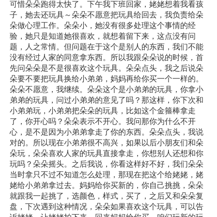
可惜朵朵跑得太快了。下午我下班回家，姥姥想着我看孩
子，她去还玩具～朵朵不愿意把玩具给回去，我负责给朵
朵做心理工作。朵朵小，她没有很多处理这个事情的经
验，她只是知道她很喜欢，就想着留下来，这点没有问
题，人之常情。但问题在于这个是别人的东西，我们不能
没有经过人家的同意拿东西。所以我跟朵朵说的时候，首
先问朵朵是不是很喜欢这个玩具。朵朵点头，我之后说朵
朵要不要把玩具换给小弟弟，妈妈再给你买一个一样的。
朵朵不愿意，我继续。朵朵这个是小弟弟的玩具，你拿小
弟弟的玩具，问过小弟弟的意见了吗？那这样，你下次和
小弟弟玩，小弟弟把朵朵的玩具，比如这个金箍棒拿走
了，你开心吗？朵朵表示不开心。我问那你为什么不开
心，是不是因为小弟弟拿走了你的东西。朵朵点头，我说
对的。所以现在小弟弟很不高兴，如果以后小朋友们和朵
朵玩，朵朵喜欢人家的玩具直接拿走，你想别人还想和你
玩吗？朵朵摇头。之后我说，你看这样好不好，我们朵朵
当时拿只不过不知道怎么处理，那现在把这个给姥姥，姥
姥给小弟弟拿过去。妈妈给你买新的，你自己挑挑，朵朵
就跟我一起挑了，选颜色，样式，买了，之后又和朵朵复
盘，下次遇到这种情况，朵朵如果喜欢这个玩具，可以告