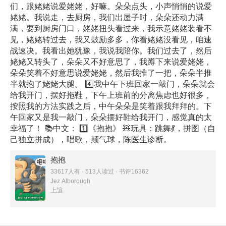
们，跟姥姥说爱姥姥，好嘛。朵朵点头，小声悄悄的说爱
姥姥。我说走，去厨房，我们出屋子时，朵朵还动力满
满，要到厨房门口，姥姥扭头看过来，我示意姥姥装看不
见，姥姥转过去，我又鼓励多多，你看姥姥没看见，咱速
战速决。我看出她犹豫，我说我陪你。我们过去了，然后
姥姥又转头了，朵朵又不好意思了，我蹲下来说爱姥姥，
朵朵笑着不好意思说爱姥姥，然后我推了一把，朵朵半推
半就抱了姥姥大腿。 4️⃣我中午下班回家一敲门，朵朵就会
给我开门，摆好拖鞋，下午上班前的分离焦虑也好很多，
按照我的方法实践之后，中午朵朵是笑着跟我拜拜的。下
午回家又是我一敲门，朵朵摆好鞋给我开门，感觉真的太
幸福了！ 📚中文： 1️⃣《抱抱》 🧸玩具：跳舞💃，拼图（自
己独立拼成），唱歌，颠气球，陈医生诊断。
抱抱
33617人有 · 513人读过 · 书评16362
Jez Alborough
上誼