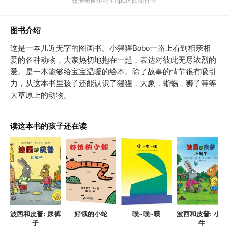
数据来自小花生App的阅读打卡
图书介绍
这是一本几近无字的图画书。小猩猩Bobo一路上看到相亲相
爱的各种动物，大家热切地抱在一起，表达对彼此无尽浓烈的
爱。是一本能够给宝宝温暖的绘本。除了故事的情节很有吸引
力，从这本书里孩子还能认识了猩猩，大象，蜥蜴，狮子等等
大草原上的动物。
读这本书的孩子还在读
波西和皮普: 尿裤
好饿的小蛇
噗~噗~噗
波西和皮普: 小蜗
子
牛