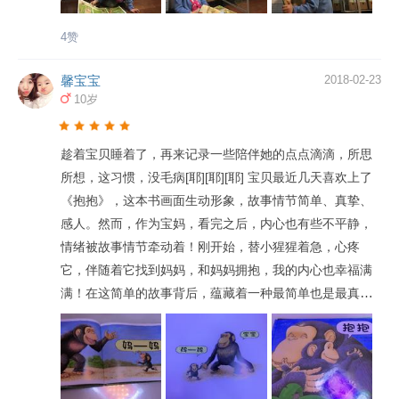
切温柔）：“小猩猩，你怎么了？” 小猩猩回答说（委屈难
过带哭腔）：“我想妈妈，我想抱抱。” 大象妈妈说（慈
4赞
祥）：“孩子，我带你去找妈妈吧。” 他们在找妈妈的路
上，看到小狮子趴在妈妈的怀里，温馨地抱抱；小长颈鹿
馨宝宝
2018-02-23
10岁
和妈妈站在一起，温柔地抱抱；小河马趴在妈妈背上，开
心地抱抱。小猩猩更想妈妈了！他大声地哭喊（崩
溃）：“我要妈妈！我要抱抱！” 小猩猩坐在石头上，伤心
趁着宝贝睡着了，再来记录一些陪伴她的点点滴滴，所思
地哭着。所有的小动物都来安慰小猩猩（心疼、同
所想，这习惯，没毛病[耶][耶][耶] 宝贝最近几天喜欢上了
情）：“小猩猩，你别哭了！你一定会找到妈妈的！” （停
《抱抱》，这本书画面生动形象，故事情节简单、真挚、
顿一下。语气激动）就在这个时候，小猩猩的妈妈出现
感人。然而，作为宝妈，看完之后，内心也有些不平静，
了！！她大声喊着：“宝宝！” 小猩猩回头一看（惊喜、激
情绪被故事情节牵动着！刚开始，替小猩猩着急，心疼
动）：“啊，妈－妈！” 小猩猩快速地向妈妈的怀里奔跑
它，伴随着它找到妈妈，和妈妈拥抱，我的内心也幸福满
（此时语速加快），他们紧紧地抱在一起，（语速慢下
满！在这简单的故事背后，蕴藏着一种最简单也是最真挚
来）紧紧地抱在一起。 所有的小伙伴都欢呼起来（情绪
的情感——爱！故事中，有猩猩母子之间最原始的那份挚
high）：“哦－太好喽－小猩猩找到妈妈喽！” 小猩猩特别
爱[爱心]有大象母子对小猩猩的那份关爱[爱心]有小动物相
感谢大象妈妈。他对大象妈妈说（甜甜地可爱地）：“谢谢
互拥抱的那份友爱[爱心]都体现在一个一个深深的拥抱中。
你大象妈妈～谢谢你帮我找到我的妈妈！” 所有的小动物都
这个拥抱，也让听故事的馨宝感受到了快乐及温暖。每一