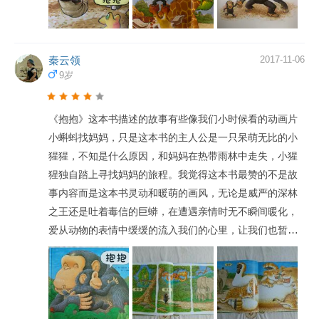
秦云领
2017-11-06
9岁
《抱抱》这本书描述的故事有些像我们小时候看的动画片
小蝌蚪找妈妈，只是这本书的主人公是一只呆萌无比的小
猩猩，不知是什么原因，和妈妈在热带雨林中走失，小猩
猩独自踏上寻找妈妈的旅程。我觉得这本书最赞的不是故
事内容而是这本书灵动和暖萌的画风，无论是威严的深林
之王还是吐着毒信的巨蟒，在遭遇亲情时无不瞬间暖化，
爱从动物的表情中缓缓的流入我们的心里，让我们也暂时
忘记生活中的烦恼，去感受亲情，感受互助，感受团聚和
分享的快乐！ 我的儿子将满一岁，现在的他还无法真正体
会故事情节，每晚亲子共读时他最喜欢的就是和我做动物
问答的的游戏，我提问，他寻找，他感受答对的快乐，我