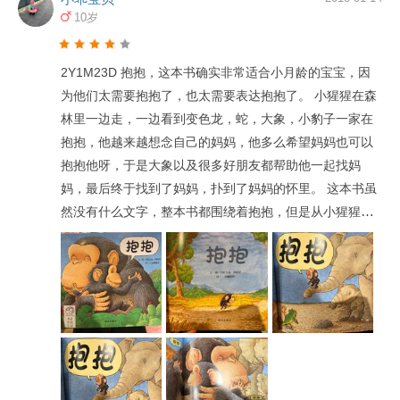
本》，每次都只能词穷地一页页告诉他这个是什么动物，
10岁
他们在玩耍，在互相拥抱，然后抱抱他，正如小动物们抱
抱一样。就这么读过几遍之后，每次拿起这本《绘本》，
2Y1M23D 抱抱，这本书确实非常适合小月龄的宝宝，因
还未开始看，煊哥都会张开他的双臂拥抱我，读完再次张
为他们太需要抱抱了，也太需要表达抱抱了。 小猩猩在森
开双臂拥抱我一次，我心想，怎么读都无所谓了，关键是
林里一边走，一边看到变色龙，蛇，大象，小豹子一家在
煊哥感受到了我的爱，知道妈妈怀抱的温暖，并懂得向我
抱抱，他越来越想念自己的妈妈，他多么希望妈妈也可以
表达自己的爱——拥抱我，这已经达到了我的初衷和目
抱抱他呀，于是大象以及很多好朋友都帮助他一起找妈
的。 在这个过程中，我感受到了一种力量，一种爱与温暖
妈，最后终于找到了妈妈，扑到了妈妈的怀里。 这本书虽
的力量，为孩子在成长路上保驾护航的力量。 在煊哥一岁
然没有什么文字，整本书都围绕着抱抱，但是从小猩猩的
半以前，各种哭闹让我惊慌失措，他的安全感的缺失让我
表情可以看出他的情绪变化，而一边给小乖读书，一边也
常常感到自责和焦虑，但是煊哥一岁半以后却突然变得乖
能通过语气让她感受到小猩猩看到别人抱抱的羡慕，和寻
巧懂事起来，我想，这不是因为他长大了，而是因为我和
找自己妈妈时候的焦虑。使得宝贝感同身受，最后再给宝
煊爸付出的努力看到了回报。他知道，不管他是一个怎样
贝一个拥抱，和小猩猩一样，完美。
的孩子，爸爸妈妈无条件接纳他，甚至在犯错的时候不会
打他骂他，虽然会严厉地批评他，但是也仍然愿意拥抱
他。所以他正在以不可估量的力量往好的方面茁壮成长
着。