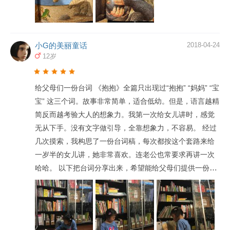
小G的美丽童话
2018-04-24
12岁
给父母们一份台词 《抱抱》全篇只出现过“抱抱” “妈妈” “宝
宝” 这三个词。故事非常简单，适合低幼。但是，语言越精
简反而越考验大人的想象力。我第一次给女儿讲时，感觉
无从下手。没有文字做引导，全靠想象力，不容易。 经过
几次摸索，我构思了一份台词稿，每次都按这个套路来给
一岁半的女儿讲，她非常喜欢。连老公也常要求再讲一次
哈哈。 以下把台词分享出来，希望能给父母们提供一份参
考。 ———————— 小猩猩在森林里玩耍。他看到小象
和大象妈妈在抱抱；小蛇 和妈妈在抱抱；小蜥蜴 和妈妈在
抱抱。（短暂停顿）小猩猩也想妈妈了（语气伤感），他
一个人孤单地走着。 小象和大象妈妈看见了。他们问（关