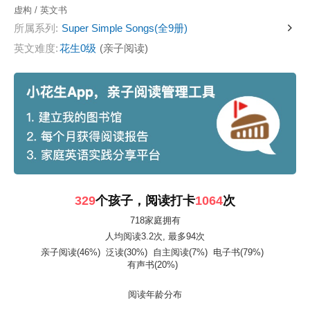
虚构 / 英文书
所属系列:
Super Simple Songs(全9册)
英文难度:
花生0级
(亲子阅读)
329
个孩子，阅读打卡
1064
次
718家庭拥有
人均阅读3.2次
, 最多94次
亲子阅读(46%)
泛读(30%)
自主阅读(7%)
电子书(79%)
有声书(20%)
阅读年龄分布