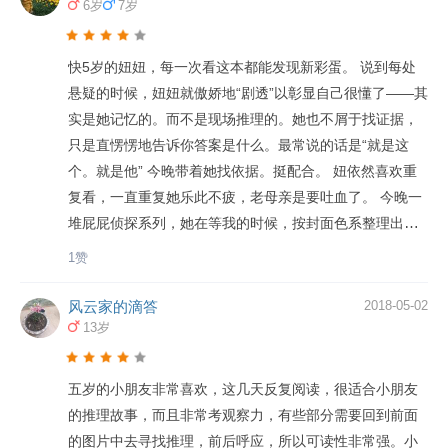
6岁
7岁
快5岁的妞妞，每一次看这本都能发现新彩蛋。 说到每处
悬疑的时候，妞妞就傲娇地“剧透”以彰显自己很懂了——其
实是她记忆的。而不是现场推理的。她也不屑于找证据，
只是直愣愣地告诉你答案是什么。最常说的话是“就是这
个。就是他” 今晚带着她找依据。挺配合。 妞依然喜欢重
复看，一直重复她乐此不疲，老母亲是要吐血了。 今晚一
堆屁屁侦探系列，她在等我的时候，按封面色系整理出了
红橙黄绿青蓝紫。妙
1赞
风云家的滴答
2018-05-02
13岁
五岁的小朋友非常喜欢，这几天反复阅读，很适合小朋友
的推理故事，而且非常考观察力，有些部分需要回到前面
的图片中去寻找推理，前后呼应，所以可读性非常强。小