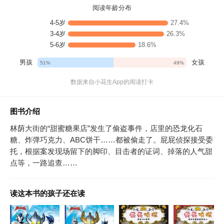
阅读年龄分布
4-5岁
27.4%
3-4岁
26.3%
5-6岁
18.6%
男孩
女孩
51%
49%
数据来自小花生App的阅读打卡
图书介绍
林荫大街的“甜蜜糖果店”发生了偷盗事件，店里的恐龙化石
糖、炸弹巧克力、ABC饼干……都被偷走了。屁屁侦探接受委
托，根据案发现场留下的脚印、目击者的证词、掉落的人气甜
点等，一路追查……
读这本书的孩子还在读