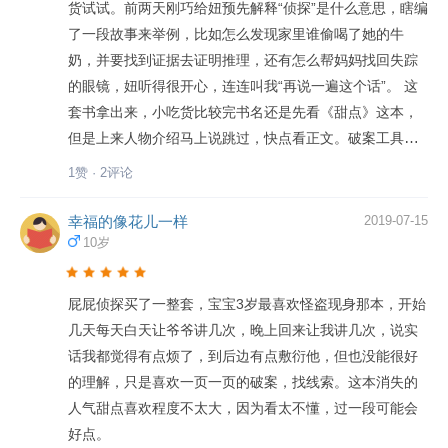
货试试。前两天刚巧给妞预先解释“侦探”是什么意思，瞎编
了一段故事来举例，比如怎么发现家里谁偷喝了她的牛
奶，并要找到证据去证明推理，还有怎么帮妈妈找回失踪
的眼镜，妞听得很开心，连连叫我“再说一遍这个话”。 这
套书拿出来，小吃货比较完书名还是先看《甜点》这本，
但是上来人物介绍马上说跳过，快点看正文。破案工具总
算让我好好讲了一遍。 看完感觉其实挺复杂的，对3+不容
1赞 · 2评论
易；头绪又多，讲得我口干舌燥，累死了………没想到读
完还想再看，说明天起来再看黄色这本，还要读其他的。
幸福的像花儿一样
2019-07-15
话说最近经常用颜色标识物品或人，要不是她说，我根本
10岁
没注意某人的某样东西是什么颜色的。
屁屁侦探买了一整套，宝宝3岁最喜欢怪盗现身那本，开始
几天每天白天让爷爷讲几次，晚上回来让我讲几次，说实
话我都觉得有点烦了，到后边有点敷衍他，但也没能很好
的理解，只是喜欢一页一页的破案，找线索。这本消失的
人气甜点喜欢程度不太大，因为看太不懂，过一段可能会
好点。