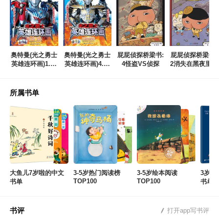
奥特曼(光之勇士
奥特曼(光之勇士
屁屁侦探桥梁书:
屁屁侦探桥梁书:
英雄连环画)1.伙
英雄连环画)4.晚
4怪盗VS侦探
2消失在黑夜里的
伴, 上吧!
霞下的战士
巨人
所属书单
大鱼儿7岁啦的中文
3-5岁热门阅读榜
3-5岁绘本阅读
3岁+
TOP100
TOP100
书单
书单
书评
打开app写书评