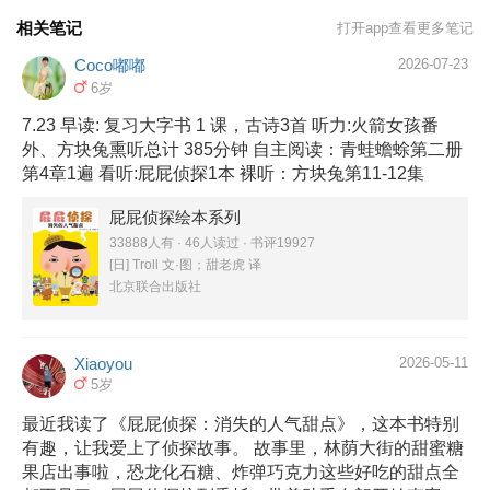
相关笔记
打开app查看更多笔记
Coco嘟嘟
2026-07-23
6岁
7.23 早读: 复习大字书 1 课，古诗3首 听力:火箭女孩番
外、方块兔熏听总计 385分钟 自主阅读：青蛙蟾蜍第二册
第4章1遍 看听:屁屁侦探1本 裸听：方块兔第11-12集
屁屁侦探绘本系列
33888人有 · 46人读过 · 书评19927
[日] Troll 文·图；甜老虎 译
北京联合出版社
Xiaoyou
2026-05-11
5岁
最近我读了《屁屁侦探：消失的人气甜点》，这本书特别
有趣，让我爱上了侦探故事。 故事里，林荫大街的甜蜜糖
果店出事啦，恐龙化石糖、炸弹巧克力这些好吃的甜点全