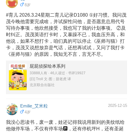
8岁
#育儿 2026.3.24星期二育儿记录D1080 ①好习惯。我问茂
茂今晚他需要完成啥，并试探性问他，是否愿意总用代号
写待办事项，他欣然接受，我也写了我的计划事项。 ②及
时纠正。茂茂英语打卡时，又暴躁不已，我血压升高，和
他说，如果不想打卡，咱们真的可以停止《巫师与猫》打
卡，茂茂又说想放弃是气话，还想再试试，又问了我打卡
《巫师与猫》的原因，我知无不言，言无不尽。
屁屁侦探绘本系列
33888人有 · 46人读过 · 书评19927
[日] Troll 文·图；甜老虎 译
北京联合出版社
Emilie_艾米粒
2025-12-15
4岁
我没心思读书，废一废，娃还记得我说用新到的美纹纸给
他做停车场，不仅有停车场🅿，还有停机坪H，还有圣诞