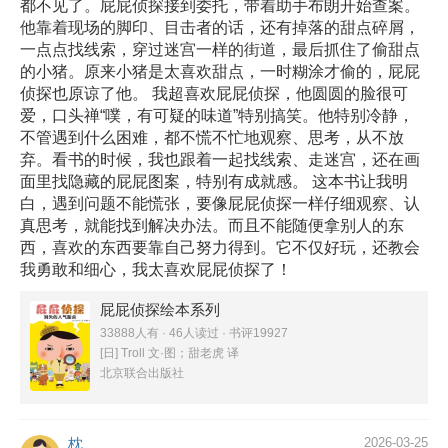
都不见了。屁屁侦探接到委托，带着助手布朗开始查案。
他靠着现场的脚印、目击者的话，还有掉落的甜点碎屑，
一点点找线索，穿过迷宫一样的街道，最后抓住了偷甜点
的小猪。原来小猪是太喜欢甜点，一时糊涂才偷的，屁屁
侦探也原谅了他。 我超喜欢屁屁侦探，他圆圆的脸很可
爱，口头禅“噗，有可疑的味道”特别搞笑。他特别冷静，
不管遇到什么困难，都不慌不忙地观察、思考，从不放
弃。看书的时候，我也跟着一起找线索、走迷宫，还在画
面里找隐藏的屁屁图案，特别有成就感。 这本书让我明
白，遇到问题不能慌张，要像屁屁侦探一样仔细观察、认
真思考，就能找到解决办法。而且不能随便拿别人的东
西，喜欢的东西要靠自己努力得到。它不仅好玩，还教会
我勇敢和细心，我太喜欢屁屁侦探了！
屁屁侦探绘本系列
33888人有 · 46人读过 · 书评19927
[日] Troll 文·图；甜老虎 译
北京联合出版社
枕
2026-03-25