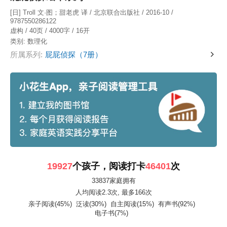
[日] Troll 文·图；甜老虎 译 / 北京联合出版社 / 2016-10 /
9787550286122
虚构 / 40页 / 4000字 / 16开
类别:
数理化
所属系列:
屁屁侦探（7册）
19927
个孩子，阅读打卡
46401
次
33837家庭拥有
人均阅读2.3次
, 最多166次
亲子阅读(45%)
泛读(30%)
自主阅读(15%)
有声书(92%)
电子书(7%)