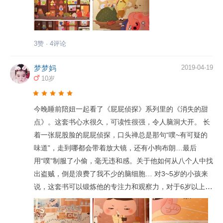
3赞 · 4评论
梦梦妈
2019-04-19
10岁
今晚睡前陪妞一起看了《屁屁侦探》系列里的《消失的甜
点》。这套书心水很久，可读性很强，令人脑洞大开。 长
着一张屁股脸的屁屁侦探，口头禅总是那句“噗~有可疑的
味道”，走到哪都会带着放大镜，还有小狗布朗…最后
用“噗”制服了小偷，毫无违和感。关于他如何从八个人中找
出盗贼，倒是浪费了我不少的脑细胞… 对3~5岁的小孩来
说，这套书可以锻炼他的专注力和观察力，对于6岁以上的
孩子，可以提高他的逻辑思维和推理能力。