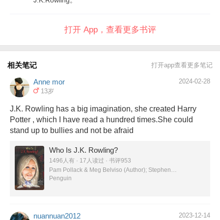
打开 App，查看更多书评
相关笔记
打开app查看更多笔记
Anne mor
2024-02-28
13岁
J.K. Rowling has a big imagination, she created Harry
Potter , which I have read a hundred times.She could
stand up to bullies and not be afraid
Who Is J.K. Rowling?
1496人有 · 17人读过 · 书评953
Pam Pollack & Meg Belviso (Author); Stephen
Marchesi (Illustrator)
Penguin
nuannuan2012
2023-12-14