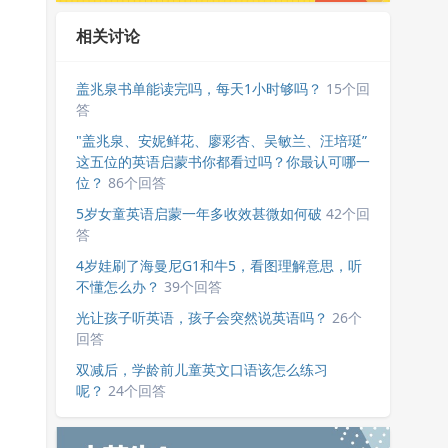
相关讨论
盖兆泉书单能读完吗，每天1小时够吗？
15个回
答
"盖兆泉、安妮鲜花、廖彩杏、吴敏兰、汪培珽”
这五位的英语启蒙书你都看过吗？你最认可哪一
位？
86个回答
5岁女童英语启蒙一年多收效甚微如何破
42个回
答
4岁娃刷了海曼尼G1和牛5，看图理解意思，听
不懂怎么办？
39个回答
光让孩子听英语，孩子会突然说英语吗？
26个
回答
双减后，学龄前儿童英文口语该怎么练习
呢？
24个回答