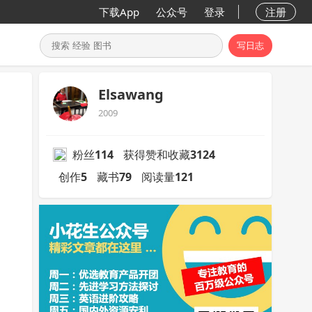
下载App
公众号
登录
注册
写日志
Elsawang
2009
粉丝
114
获得赞和收藏
3124
创作
5
藏书
79
阅读量
121