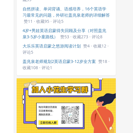
自然拼读、单词背诵、语感培养，16个英语学
习最常见的问题，外研社盖兆泉老师的详细解答
赞11 · 收藏95 · 评论5
4岁+男娃英语启蒙得失回顾及分享（对照盖兆
泉3-5岁小童路线）
赞53 · 收藏273 · 评论8
大乐乐英语启蒙之悠游阅读计划
赞4 · 收藏12 ·
评论5
盖兆泉老师规划2英语启蒙3-12岁全方案
赞18 ·
收藏108 · 评论1