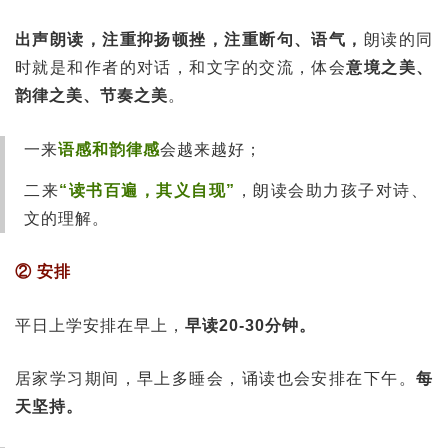
出声朗读，注重抑扬顿挫，注重断句、语气，
朗读的同
时就是和作者的对话，和文字的交流，体会
意境之美、
韵律之美、节奏之美
。
一来
语感和韵律感
会越来越好；
二来
“读书百遍，其义自现”
，朗读会助力孩子对诗、
文的理解。
② 安排
平日上学安排在早上，
早读20-30分钟。
居家学习期间，早上多睡会，诵读也会安排在下午。
每
天坚持。