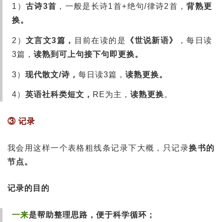
1）
古诗3首
，一般是长诗1首+绝句/律诗2首，
背熟更
换。
2）
文言文3篇，
目前在读的是
《世说新语》
，每日读
3篇，
读熟到可上句接下句即更换。
3）
现代散文/诗，
每日读3篇，
读熟更换。
4）
英语社科类短文，
RE为主，
读熟更换
。
③ 记录
我会用这样一个表格粗线条记录下大概，只记录
换书的
节点。
记录的目的
一来
是帮助整理思路，便于科学循环；