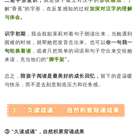
二是字形意识，
就是孩子建立对汉字的
形状感知
，了
解“香蕉”的字形，在反复感知的过程
加深对汉字的理解
与体会
。
识字初期
，我会鼓励茉莉对着句子朗读出来，当她遇到
困难的时候，就帮她把发音念出来。也可以
你一句我一
句
轮换着读
，或者只把简单的词语和句子空出来交给她
来读，充当他们的
“脚手架”。
总之，
陪孩子阅读是最美好的成长回忆，
留下的是温暖
与快乐，而不是去刻意制造压力和任务感。
③ “久读成诵”，自然积累背诵成果