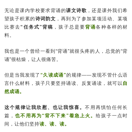
无论是课内学校要求背诵的
课文诗歌
，还是课外我们希
望孩子积累的
诗词韵文
，再到为了参加某项活动、某项
比赛去
“任务式”背稿
，孩子总是要
背诵
各种各样的材
料。
我也是一个曾经一看到“背诵”就很头疼的人，总觉的“背
诵”很枯燥，让人很痛苦。
但是当我发现了
“久读成诵”
的规律——发现不管什么语
言什么材料，孩子只要坚持诵读、反复诵读，就可以
自
然成诵。
这个规律让我欣慰、也让我惊喜。
不用再惧怕任何长
篇，
也不用再为“背不下来”着急上火。
给孩子一点时
间，让他们坚持
读、读、读。