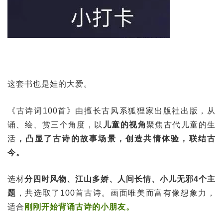
《孩子眼中的古诗词100首》
这套书也是娃的大爱。
《古诗词100首》由擅长古风系狐狸家出版社出版，从
诵、绘、赏三个角度，以
儿童的视角
聚焦古代儿童的生
活
，凸显了古诗的故事场景，创造共情体验，联结古
今。
选材
分四时风物、江山多娇、人间长情、小儿无邪4个主
题
，共选取了100首古诗。画面唯美而富有像想象力，
适合
刚刚开始背诵古诗的小朋友。