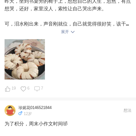
昨天，坐到书桌旁的椅子上，想想自己的人生，忽然，有点
皮都麻了，人也懵了，跌坐在椅子上，半天回不过神，回过
想哭，还好，家里没人，索性让自己哭出声来。

神来的时候，脑子飞速旋转，这个位次还能报啥啊？之前想
着数学没考好，那就看60—70位次之间的学校，复交都很不
可，泪水刚出来，声音刚就位，自己就觉得很好笑，该干嘛
错，结果跌到了100+，最后只能在人大、中科大、南大之
干嘛吧，哭有啥用，屁事不顶。

展开
间选，小宋想去北京，那就人大计算机吧，离梦校近一点。
北大强基线673（但我们没报），清华强基687，高考完还
一个强大的声音仿佛在告我：把当下的事情干好，干好，干
上了十天强基课，想着数学没考好，估计掉到强基了，还认
好，然后你就会好起来。

认真真准备呢，结果线都没上。

    语文和英语算是正常发挥，数学失误比较严重，他说
的确是，烦恼算个屁，过好当下的生活才是我的主要任务。

他所有的科目就担心数学做不完，所以前面操之过急了。两
处都看错题目，两处啊，眼睛看到的和脑子里想的，完全是
拿了张纸擦干刚挤出来的眼泪，站起来，走向卫生间，开始
两个东西，你就说邪不邪乎？直到第二天回学校估分时，都
19
6
7
洗衣服。

不敢相信自己看错了题目。有一道多选，条件是K>0，脑子
里想的却是K为任意值，6分没有了。18题第一小问，题目
唉，中年女人的悲哀莫过于此。连哭都觉得是浪费时间。

珍妮花0146521844
求离心率，他想的却是求方程，唉，还能说啥呢，啥也别说
想法
12岁
了。另外，19题第二小问，出了考场立刻想到解法是端点
今早，把昨晚孩子们换下来的衣服洗净，然后拿起羊毛掸子
为了积分，周末小作文时间🤣

效应，但考试瞬间没有想到，出了考场才想到咋做，还有啥
清理了各个角落的灰尘，湿抹布把地面擦干净。

用啊？唉，没辙，怪只怪自己还是太菜。
