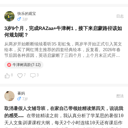
不能如期拿到，旅行要由自驾改包车，孩子肯定很失望。

家长可以试着从六个方向去收集信息：观察孩子的身体信号
和行为变化、尝试用不同方式跟孩子对话、分层向老师了解
快乐的观宝
日志
高考的时候听说题目很难，我有点高兴，因为题目越难，娃
情况、从同伴那里侧面了解、把行为变化放在时间线上看、
3岁
排位会越前。结果听说语文英语改分很松，最后出来的结果
同时回看自己的反应模式。

3岁9个月，完成RAZaa+牛津树1，接下来启蒙路径该如
是数学她还好，语文英语平时比她差很多的同学都跟她同分
何规划呢？
甚至超过她了。她物理还考出了初中到现在的最低分，虽然
但不管卡在哪一层，最后都要回到同一个地方——亲子关
从两岁开始断断续续看听3S 彩虹兔，两岁半开始正式引入英文
知道没什么用，还是申请了查分，最后当然还是维持了原来
系。

绘本，买了网红博主推荐的四套经典绘本，反复看。2026年春
的分数。

节后因各种原因，英语启蒙断了三四个月，上个月末正式开始
填志愿的时候，她有特别喜欢的专业，但不喜欢的专业很
亲子共读RAZ，因之前读过一部...
不会学的孩子，深层需求是“我需要被教，不是被骂”——对
牛津树高阶(7-12)
少，所以我们很快就填好确认了，最后被本科第18个志愿
应关系里的安全感。不想学的孩子，需要“感觉到这件事跟
录取了。

8
7
3
我有关”——对应自主感。不敢学的孩子，需要“一个安全的
地方犯错”——对应信任感。

高考总结：

蕃妈
想法
1.思维太灵活不利于高考，想要高分，学校不错的情况
这三个需求，没有一个是靠“方法”本身能给的。如果关系
7岁
下，听学校的同时多加努力。学校要背的，一定要背，改卷
是堵着的，你讲道理他听不见，你定规矩他不遵守——不是
取消暑假人文辅导班，在家自己带领娃精读第四天，说说我
是有套路的。

方法不对，是通道没开。

的感受……
在带娃精读之前，我认真分析了学某思的暑假10
2.写字一定要好。

天人文集训课课程大纲，每天2个小时连续10天还有课后作
内驱力不是培养出来的，是在安全的关系里长出来的。
