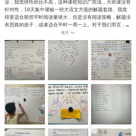
业，我觉得性价比不高，这种课程知识广而浅，大班课没有
我们家娃第一点没做到，做到的同学都比一模涨了几十分。
针对性，10天集中灌输一些大语文方面的解题套路。我觉
学校给背诵的英语文段偏中式，我没让背，因为觉得学习是
孩子从出生就有内驱力——饿了会哭、困了会闹、学走路摔
得更适合那些平时阅读量很大，但是没有阅读策略，解题没
一辈子的事情，不要把习惯养坏了。第二点她也做得不太
了再起。我们从来没“培养”出这些东西，我们只是把它们
有思路的孩子，或者适合平时一周一上。对于我们而言，暑
好，字算比较好看，但在高考中不算突出那种。

弄丢了。修复关系，本质上不是“给孩子制造动力”，是“把
假期间先保证大量时间沉浸式阅读，然后再针对孩子最感兴
展开
对于这个成绩，娃当然有点小遗憾，但持续时间就一小会，
挡住动力的东西拿掉”。

趣的一套书精读吃透可能会更好。

毕竟投入没有太多。

这个暑假除了孩子每日泛读他喜欢的书以外，我们选择了罗
原本我们就没订过目标院校，娃对要去的学校和专业接受良
土壤对了，种子自己会发芽。

尔德达尔的《查理与巧克力工厂》进行精读。之所以选择这
好。很快就加上学姐微信，连住哪个区，老师情况都问清楚
#内驱力# #亲子教育# #与低效作业斗智斗勇# 
本书，其实延续了我们寒假的中英文阅读思路，孩子先接触
了。

的是英文，《查理》英文音频听了16遍，原版电影看了5
娃是个情商高、嘴巴甜的孩子。出来旅游，全程都她跟酒店
遍，英文小说正在朗读中，每朗读完一个篇章做英文复述。
管家交涉，她说话能让人家高兴到送纪念品。

中文版本朗读完。孩子对这个故事可以说是，闭着眼睛中英
相信她在大学里会过得如鱼得水的。

文随便讲。我的初心是，用中文的精读，在提升中文阅读能
力的同时带动他英文理解的深度。

在准备精讲教案的时候，我还是延续了寒假我的“六维精读
分析法”。
如何用“一张图”，撬动一年级娃的双语复述… 包
括叙事结构—角色深度—主题主旨—思维拓展—语言积累—综合
输出六个维度，《查理》这部小说被改编成了电影，我还额