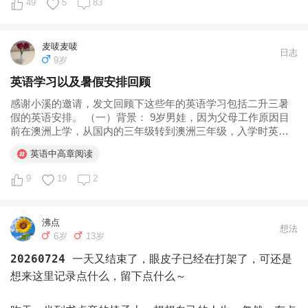
49
5
83
没有很紧张或者心态崩啥的。但最终的结果事与愿违，没办
我希望在你们成长的路上，在你们低谷自我怀疑的时刻你们
法，高考有时候就是很玄很玄，玄到你不得不相信，一切都
可以感受到，你们的想法是被妈妈尊重的，你们的不一样是
是命运的安排。

麦唛麦唛
被妈妈兜住的，你们遇到困难的时候有妈妈愿意陪你一起面
日志
    今年理综新疆是最后一年老高考，没有赋分，和西藏
9岁
对，而不是等你们搞砸了再来追责。

同考一份卷子，出奇的简单，简单到很多人考出来都不敢相
英语学习以及暑假安排回顾
信这是高考，有的学生说像是学考，就是我们那个年代的会
感谢小溪的邀请，发文回顾下这些年的英语学习包括二升三暑
考，每个人都是高分，根本拉不开差距，最后改卷子也很离
假的英语安排。 （一）背景： 9岁男娃，因为父母工作原因目
奇，小宋除了一道生物选择错了，化学和生物大题他觉得自
前在澳洲上学，从国内的三年级转到澳洲三年级，入学时英语
己答的没有任何问题啊，物理也是全对，咋样也该接近290
听说读写各方面评估符合甚至阅读能力...
英语中高章阅读
啊，出来只有282，让人琢磨不透，分到底扣哪了啊，百思
不得其解。

9
19
2
    最让人不能释怀的点：平时那么多次考试，模考、月
考、周考，都比高考好，高考前的最后一次模拟，小宋还考
沸点
了年级第一，数学149。这次高考，平时成绩不如他的分都
想法
6岁
13岁
比他高，小宋年级都排在50名了，班级排在正中间的位
20260724
一天又结束了，眼皮子已经在打架了，可还是
置，班级均分680.3，他680，甚至还拖了班级后腿。我知
想来这里记录点什么，留下点什么～

道他心里肯定难受，我也是觉得很难接受这个现实。全疆位
次跌出100名。查到这个位次时，我头嗡的一声，只感觉头