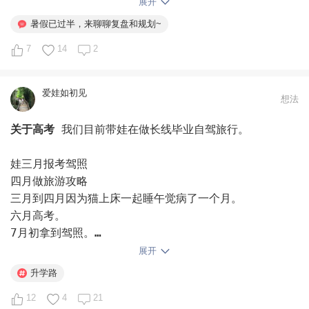
所以抓大放小，早读、数学和运动是排除万难要坚持的，阅
展开
比如孩子写作业拖拉，可能不是不想写，而是不知道从哪开
读量每天不定，但见缝插针也都有。其他就随缘了，不出门
暑假已过半，来聊聊复盘和规划~
始、怎么写。

就多完成点，出门就只能放弃一些了。
7
14
2
第二层：不想学。 孩子的潜台词是“我没兴趣”。学习对他
来说一直是“别人让我做的事”，不是“我想做的事”。长期
爱娃如初见
的外部奖励和包办决定，会一点点把孩子的内在动机置换
想法
掉。

关于高考
我们目前带娃在做长线毕业自驾旅行。

第三层：不敢学。 这是最容易被忽略的一层。孩子努力过
娃三月报考驾照

一次，结果不好，之后再也不努力了。因为如果他努力了还
四月做旅游攻略

失败，结论是“我能力不行”，太伤自尊；但如果他不努力
三月到四月因为猫上床一起睡午觉病了一个月。

而失败，他可以说“我只是没努力而已”——自尊保住了。

六月高考。

7月初拿到驾照。

很多看起来“摆烂”的孩子，其实比谁都在意成绩，比谁都
怕失败。

展开
娃做了长线旅游规划，行程和酒店都订好了，七月底要出
升学路
发。房子8月中要退租，所以五六七月都在相看房子。

那怎么判断孩子卡在哪一层？

12
4
21
全家人都没觉得高考是个很重要的事情，反倒担心驾照如果