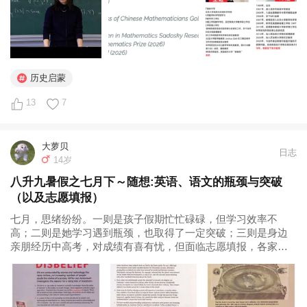
象，首先是看到，然后接纳自己的不足，理解，然后，改
体的人，都有各自的优秀和精彩。

变。

对我家的孩子，他可能更崇拜Adrian Newey，而不是这
下午，跟米粒一起复习了当日所学内容，学过的东西都能流
两个年轻的数学家。作为家长，我除了乐见其成，也没有啥
利地读下来。

其他的妄念、妄为😄

历史启蒙
13
7
然后，和她认了字，今天又新学
了“参”“内”“就”“着”“反”五个字，第一个认下了“内”，
因为当时她正好穿着小内裤，我就说，穿着小内裤只能在房
大萝贝
日志
间内走来走去，不可以出外面，她听了哈哈大笑～

14岁
八升九暑假之七月下～随想:英语、语文的瓶颈与突破
有实物的演绎，孩子记得更清楚。

（以及志愿填报）
七月，思绪纷纷。一则是孩子假期忙忙碌碌，但学习效率不
复习了读书歌，写字歌，还有讲故事听故事需要注意的事
高；二则是她学习遇到瓶颈，也取得了一定突破；三则是身边
项，她记得都很熟了。

亲朋经历中高考，对成绩有喜有忧，但面临志愿填报，各家都
是人仰马翻，让我颇有感触。容易想太多的我...
然后，结束，下楼喂小猫。
