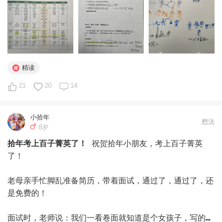
外增加了两个维度——电影赏析、电影与小说对比分析来训
练娃的思辨能力。这次工作量很大，因为寒假我们精读的是
童话的短篇故事。《查理》中文书是三本，人物众多、情节
复杂、主题层层递进……所以需要做好精读的规划，为此我
还做了一个两周的精读规划，帮助孩子穿针引线、拨丝抽
茧、层层剖析。当然电影赏析、人物性格分析可是我的常
精读
项，毕竟电影学院的研究生学的就是这个。另外在综合输出
21
20
14
层面，我们也不仅仅是寒假的复述故事了，我们有中英文角
色扮演、画图、探讨、中英文复述、造句、写作等。

今天是我们精读的第4天，孩子非常喜欢，我们一起深入探
小拾年
想法
8岁
讨了很多问题，还记录了很多他的金句，说到兴奋的地方，
孩子还中英文角色扮演，每天晚上1个小时，孩子觉得这是
拾年考上百子菁英了！
祝贺拾年小朋友，考上百子菁英
一场游戏，时不时的还可以画画自己喜欢的情景和人物角
了！

色。

今天先记录到这，我觉得暑假取消辅导班，我们在家精读真
老母亲手忙脚乱准备简历，带着面试，通过了，通过了，还
的是明智的选择！#精读# #中英文阅读# #罗尔德达尔# 
是免费的！

面试时，老师说：我们一看卷面就知道是个女孩子，写的很