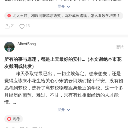
也不例外。

展开
北大王虹、邓煜同获菲尔兹奖，两种成长路线，怎么看数学培养？
女主角在夸奖她法国导师的一些话，我觉得对我有意义。她
21
13
说她思路混乱时候，不会做的时候古斯从不会打断她，也不
会说“你这思路不对”，而是认真听，鼓励她把脑子里所有
的想法全部“倒出来”。

AlbertSong
想法
听完之后，他先理解王虹的想法，再引导她一步步梳理。愿
所有的事与愿违，都是上天最好的安排…（本文谢绝本市花
意花时间听学生讲完一个不成熟的想法，这本身就是一种信
友截图或转发）
任。

    昨天录取结果已出，一切尘埃落定。想来想去，还是
觉得应该来小花生给关心小宋的云阿姨们报个平安。没有如
我从来没有奢求过像我们这种普通家庭出生，普通相貌普通
愿考到梦校，选择了离梦校物理距离最近的学校。这一个多
情商的小孩会在你们未来20年左右的求学生涯，会有一个
月经历的煎熬、难过、不甘，只有有过相似经历的人才能
老师让你们觉得真正体验过被支持、被允许、被看见的感
懂。

觉。

    小宋高中最拉跨的成绩留在了高考，尤其是数学。不
展开
得不说，高考对于小宋这样的“次顶级”选手，还是非常考
高考
但是，我希望我自己可以做到。

验运气和发挥的。要说高考那两天的状态，也是正常的，并