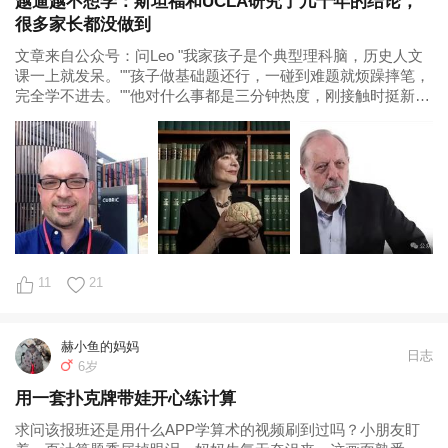
越逼越不想学：斯坦福和UCLA研究了几十年的结论，
很多家长都没做到
文章来自公众号：问Leo "我家孩子是个典型理科脑，历史人文
课一上就发呆。""孩子做基础题还行，一碰到难题就烦躁摔笔，
完全学不进去。""他对什么事都是三分钟热度，刚接触时挺新
鲜，一旦深入要吃苦了就立马...
11
21
赫小鱼的妈妈
日志
6岁
用一套扑克牌带娃开心练计算
求问该报班还是用什么APP学算术的视频刷到过吗？小朋友盯