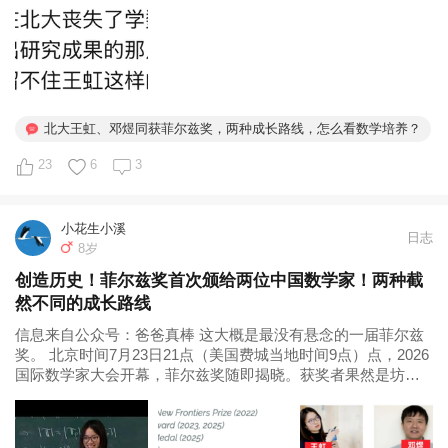
所以，我感觉，她是不懂得减法里各个数是如何运用的。

王虹，很有意思，她的父母都是广西基层的老师，一个英文
老师一个数学老师，大概能想象得到从小父母对她教育的重
今天，查查豆包，看如何给她讲解清楚。

视。她16岁就通过高考考上了北大，然后在成长的过程中
一路试错、调整、再试错、再调整，最后选定了自己内心的
做完口算，上床午休，讲了《小鲤鱼跳龙门》，我瞌睡得不
真爱，并一路为之努力。这一路折腾下来，大概率数学就是
北大王虹、邓煜同获菲尔兹奖，两种成长路线，怎么看数学培养？
行，实在讲不下去了，索性合书躺枕头上，她不乐意了，因
她内心最深沉的爱啊，这份爱也大概率能让她心无旁骛的继
为正讲到了小猫帮助邻居捉老鼠的高潮部分，但我实在睁不
续往前走很远很远。非常值得期待她未来的十年、二十年。

23
6
3
开眼，没再理她。

都是了不起的存在，都是了不起的别人家的孩子👏👏👏

小花生小溪
小家伙生气了，下床躺沙发上睡觉来表示她的不满。

日志
8岁
但是，仔细想想，数学家也不过是他们选择的职业而已。任
创造历史！菲尔兹奖首次颁给两位中国数学家！两种截
其实，现在想来，如果当时我好好跟她说：妈妈有点累，等
何职业，但凡能配上天赋+深爱，那绝对是无敌厉害的存
然不同的成长路线
妈妈睡醒了再给你讲，好不好，不然，可要把妈妈累坏的。

在，也绝对是无敌幸福的人生。只是，光内心真爱，就太难
得了，万中无一。

信息来自公众号：爸爸真棒 这大概是最没有悬念的一届菲尔兹
奖。 北京时间7月23日21点（美国费城当地时间9点）点，2026
想必她一定很乐意，也体谅妈妈，但我硬是没跟她说话，由
国际数学家大会开幕，菲尔兹奖随即揭晓。获奖者果然是坊间
着她去沙发上睡了。

不准备和我的孩子分享这两位数学家的成长故事，因为不想
盛传的四位数学家：王虹、...
给他错觉，关于别人家孩子的优秀，以及关于我可能希望他
还好，记录过程中我发现了自己的问题，这是一个绝好的现
好好学数学。每个孩子都有自己的成长轨迹和运势，每个个