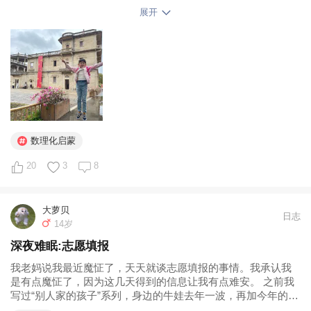
规范呀！又说：上课时，有好多小男生特别淘气，你要做好
展开
心理准备，不要被他们影响哦～

老母亲拼了命憋住不笑，哈哈哈哈，我真想说，她不影响别
人就不错了！高思集训队的老师这个暑假被她折磨的不轻，
说从未见过这么淘气的女生，比男生还淘……

但我没敢说，万一说出来了不要她可怎么办呀？

数理化启蒙
20
3
8
#数理化启蒙# 
大萝贝
日志
14岁
深夜难眠:志愿填报
我老妈说我最近魔怔了，天天就谈志愿填报的事情。我承认我
是有点魔怔了，因为这几天得到的信息让我有点难安。 之前我
写过“别人家的孩子”系列，身边的牛娃去年一波，再加今年的最
后一波别人家孩子高考完了。这几天...