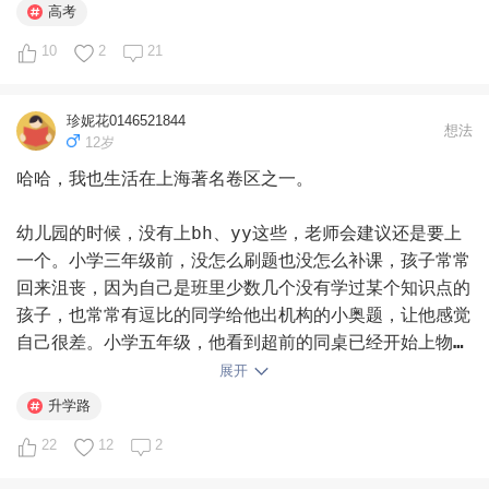
高考
10
2
21
珍妮花0146521844
想法
12岁
哈哈，我也生活在上海著名卷区之一。

幼儿园的时候，没有上bh、yy这些，老师会建议还是要上
一个。小学三年级前，没怎么刷题也没怎么补课，孩子常常
回来沮丧，因为自己是班里少数几个没有学过某个知识点的
孩子，也常常有逗比的同学给他出机构的小奥题，让他感觉
自己很差。小学五年级，他看到超前的同桌已经开始上物理
课，拿来看看，题目似乎自己也会，很羡慕，也很想提前
展开
学，被老母亲劝退。

升学路
22
12
2
小学学的知识和参加的所有考试，在人生的长河中可能什么
都不是。我一直觉得能轻松维持在90分左右，就没有什么