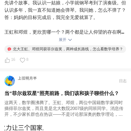
先讲个故事。我认识一姑娘，小学就钢琴考到了演奏级。但
    总之啊总之，高考对于真正的大神来说，人家该高分
然后又马不停蹄地开始弄甜甜圈🍩馒头，包了豆沙，孩子们
认识多年，我一直不知道她会弹琴。我问她，怎么不弹了？
还是高分，但对于小宋这样的娃来说，就很考验运气和发挥
超级喜欢吃。

答：妈妈的目标完成后，我完全无爱就算了。

了，运气一个是试卷难易与自己的契合度，一个就是改卷的
松紧度，发挥就是临场是否能够把自己所学全部发挥出来，
昨天下午做的，一人两个、三个，都吃完了。还有豆沙，索
王虹和邓煜，更欣赏哪一个？两个都是让人仰望的存在啊，
而不是出了考场才想出来方法。这次除了他，还有三个平时
性，今天中午继续。

我可能会更羡慕王虹的父母。

展开
非常厉害的孩子，也没考出平时的水平，但也比他好很多很
多，踩着线进了清华强基，最惨的就是小宋了。

北大王虹、邓煜同获菲尔兹奖，两种成长路线，怎么看数学培养？
今天第二次做，明显比昨天包的好看了。

邓煜走了一条非常直接、几乎没有弯路的数学家之路。他本
    到底是孩子，走出高考阴霾的速度比我想象的快的
16
8
人固然对数学有天赋且热爱。但，有没有可能他内心会有更
多，他很坦然的接受了这个结果，倒是我，还停留在原地，
果然，干什么都得多次尝试，越来越好就是水到渠成的事。

自然深刻的其他爱？这个只有他自己最清楚吧。查了一下，
带着淡淡的忧伤和意难平。暑假里，他学车、学高数英语编
他的父亲和母亲都是中山大学毕业生，一个学计算机，一个
程、刷手机、打球，同学聚会、忙的不亦乐乎。 孩子已准
上弦明月半
日志
啊啊啊啊，瞌睡了，明天继续。

学医，都是资源、信息、规划能力超一流的阶层。他在16
备好洒脱奔赴远方，而妈妈的释怀，总要慢上一拍。

岁的时候就已经拿到了奥数冬令营的金牌，背后除了天赋，
    但我现在选择愿意相信：所有的事与愿违，都是上天
当“菲尔兹双星”照亮前路，我们该和孩子聊些什么？
中午，米粒回来，跟她一起在学而思上面做了口算题，发现
高于同年龄孩子的数学学习时长也大概率不可或缺。以他的
最好的安排。祝福所有熬过高考的孩子，都能闪闪发光，奔
这两天，数学圈沸腾了。王虹、邓煜，两位中国籍数学家同时
了她口算的弱点，比如，5-（）=1

天赋，其实如果他的爱是其他职业，他也能做得极其出色。
赴熠熠生辉的远方！#高考# 
摘得菲尔兹奖，而且竟是北大数院2007级的同班同学。消息传
他经历过真正的挫折么？不管有或者没有，人生那么长，又
开，不少家长群也在热议——不是讨论那深奥的数学理论，而
或者（）-2=3，这种类型的题时，她就犯难了，不知道该
真的能有什么人永远只有上升、没有挫折呢？

是在琢磨：这两个人的成长路径，能给...
如何做，但是假如我给她换算成棒棒糖，她又立马做出来，