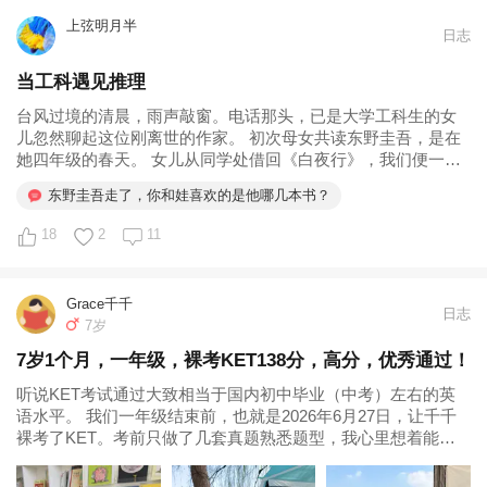
好担心、焦虑。如果低于这条线，小修小补也极为容易。小
上弦明月半
日志
学是试错成本最低的阶段，让孩子去经历挫折、学习解决问
题，不香么？唯一家长需要保护的是学科兴趣和学习自信。
当工科遇见推理
只要家长不过度焦虑、不停唠叨和批评，孩子们其实都还挺
台风过境的清晨，雨声敲窗。电话那头，已是大学工科生的女
自信。小学阶段，培养好运动习惯、阅读习惯、尊重规则的
儿忽然聊起这位刚离世的作家。 初次母女共读东野圭吾，是在
底线意识，基本大差不差。到了四五年级和初中，会突然发
她四年级的春天。 女儿从同学处借回《白夜行》，我们便一起
现，班里能稳定维持90左右的孩子，其实也没有很多，而
读，一起讨论。彼时的她，尚不能完全...
东野圭吾走了，你和娃喜欢的是他哪几本书？
且和补没补课并不正相关。

18
2
11
补课我觉得只在一种情况下需要，就是孩子和家长小升初有
择校的目标，或者孩子自己对于初升高有更高的追求，比如
Grace千千
有自招目标，那培养自学能力外加专业系统的培优就必不可
日志
7岁
少了，有些学校会提供一部分培优计划，有些学校完全没
7岁1个月，一年级，裸考KET138分，高分，优秀通过！
有，就需要家长根据孩子需求提供一些资源，供孩子评估和
听说KET考试通过大致相当于国内初中毕业（中考）左右的英
选择。

语水平。 我们一年级结束前，也就是2026年6月27日，让千千
裸考了KET。考前只做了几套真题熟悉题型，我心里想着能拿
我不是鸡娃家长，没有规划过择校，虽然陪孩子成长的时间
120分通过就知足了。 今...
一点不比鸡娃家长少。我从来不觉得自家的孩子是牛蛙或普