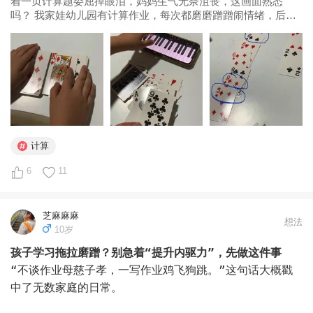
着一页计算题委屈掉眼泪，妈妈生气无奈沮丧，这画面熟悉
吗？ 我家娃幼儿园有计算作业，每次都磨磨蹭蹭闹情绪，后来
我干脆跟她用扑克牌来练计算，现在成了...
计算
6
11
芝麻麻麻
想法
10岁
孩子学习拖拉磨蹭？别急着“提升内驱力”，先做这件事
“不谈作业母慈子孝，一写作业鸡飞狗跳。”这句话大概戳
中了无数家庭的日常。
