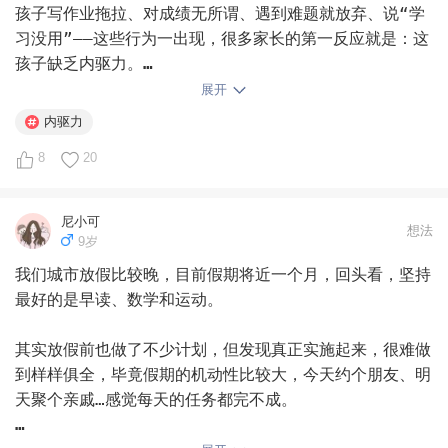
孩子写作业拖拉、对成绩无所谓、遇到难题就放弃、说“学
习没用”——这些行为一出现，很多家长的第一反应就是：这
孩子缺乏内驱力。

展开
于是开始找方法：拆解目标、激发兴趣、物质奖励……各种
内驱力
招数轮番上。但往往折腾了一圈，孩子还是老样子，家长反
8
20
而更累了。

问题出在哪？

尼小可
想法
9岁
网上教的方法大多是“药方”，但如果没找到病根，药方再
我们城市放假比较晚，目前假期将近一个月，回头看，坚持
好也没用。

最好的是早读、数学和运动。

同一个“不想学”的行为，背后可能有三个完全不同的原
其实放假前也做了不少计划，但发现真正实施起来，很难做
因。

到样样俱全，毕竟假期的机动性比较大，今天约个朋友、明
天聚个亲戚…感觉每天的任务都完不成。

第一层：不会学。 孩子的潜台词是“我学不会”。缺的是方
法、是步骤、是基础。这不是态度问题，是能力还没跟上。