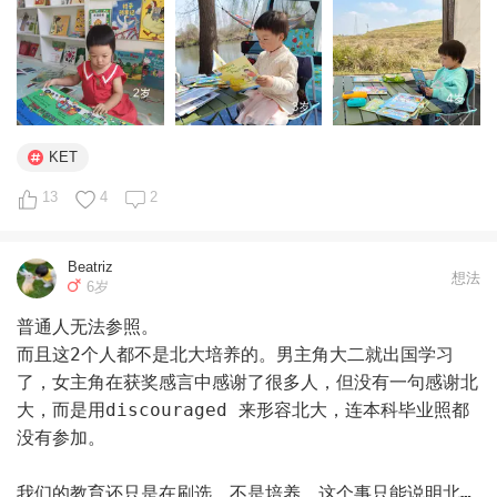
娃，他就是一直在生机勃勃的以他自己的方式茁壮成长，长
成自己希望的样子。

当孩子生机勃勃的时候，家长如果控制不住自己的焦虑，就
尽量远离焦虑人群吧。
KET
13
4
2
Beatriz
想法
6岁
普通人无法参照。

而且这2个人都不是北大培养的。男主角大二就出国学习
了，女主角在获奖感言中感谢了很多人，但没有一句感谢北
大，而是用discouraged 来形容北大，连本科毕业照都
没有参加。

我们的教育还只是在刷选，不是培养，这个事只能说明北大