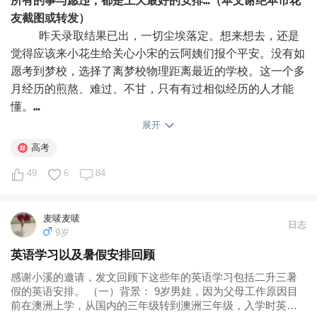
所有的事与愿违，都是上天最好的安排…（本文谢绝本市花
意花时间听学生讲完一个不成熟的想法，这本身就是一种信
友截图或转发）
任。

    昨天录取结果已出，一切尘埃落定。想来想去，还是
觉得应该来小花生给关心小宋的云阿姨们报个平安。没有如
我从来没有奢求过像我们这种普通家庭出生，普通相貌普通
愿考到梦校，选择了离梦校物理距离最近的学校。这一个多
情商的小孩会在你们未来20年左右的求学生涯，会有一个
月经历的煎熬、难过、不甘，只有有过相似经历的人才能
老师让你们觉得真正体验过被支持、被允许、被看见的感
懂。

觉。

    小宋高中最拉跨的成绩留在了高考，尤其是数学。不
展开
得不说，高考对于小宋这样的“次顶级”选手，还是非常考
高考
但是，我希望我自己可以做到。

验运气和发挥的。要说高考那两天的状态，也是正常的，并
49
6
84
没有很紧张或者心态崩啥的。但最终的结果事与愿违，没办
我希望在你们成长的路上，在你们低谷自我怀疑的时刻你们
法，高考有时候就是很玄很玄，玄到你不得不相信，一切都
可以感受到，你们的想法是被妈妈尊重的，你们的不一样是
是命运的安排。

麦唛麦唛
被妈妈兜住的，你们遇到困难的时候有妈妈愿意陪你一起面
日志
    今年理综新疆是最后一年老高考，没有赋分，和西藏
9岁
对，而不是等你们搞砸了再来追责。

同考一份卷子，出奇的简单，简单到很多人考出来都不敢相
英语学习以及暑假安排回顾
信这是高考，有的学生说像是学考，就是我们那个年代的会
感谢小溪的邀请，发文回顾下这些年的英语学习包括二升三暑
考，每个人都是高分，根本拉不开差距，最后改卷子也很离
假的英语安排。 （一）背景： 9岁男娃，因为父母工作原因目
奇，小宋除了一道生物选择错了，化学和生物大题他觉得自
前在澳洲上学，从国内的三年级转到澳洲三年级，入学时英语