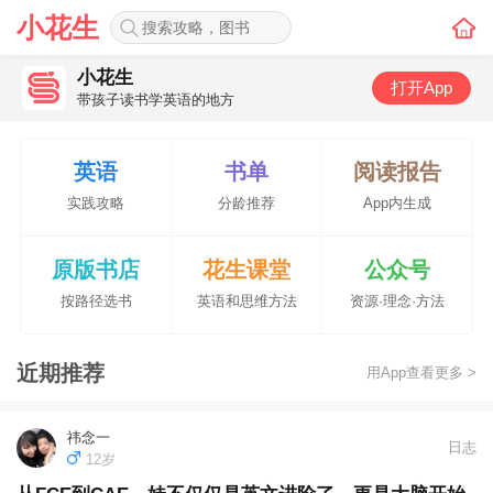
小花生
小花生
打开App
带孩子读书学英语的地方
英语
书单
阅读报告
实践攻略
分龄推荐
App内生成
原版书店
花生课堂
公众号
按路径选书
英语和思维方法
资源·理念·方法
近期推荐
用App查看更多 >
祎念一
日志
12岁