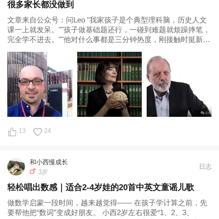
很多家长都没做到
文章来自公众号：问Leo "我家孩子是个典型理科脑，历史人文
课一上就发呆。""孩子做基础题还行，一碰到难题就烦躁摔笔，
完全学不进去。""他对什么事都是三分钟热度，刚接触时挺新
鲜，一旦深入要吃苦了就立马...
13
24
和小西慢成长
日志
3岁
轻松唱出数感｜适合2-4岁娃的20首中英文童谣儿歌
做数学启蒙一段时间，越来越觉得—— 在孩子学计算之前，先
要帮他把“数词”变成好朋友。 小西2岁左右很爱“1、2、3、