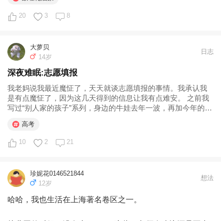
20
3
8
#数理化启蒙# 
大萝贝
日志
14岁
深夜难眠:志愿填报
我老妈说我最近魔怔了，天天就谈志愿填报的事情。我承认我
是有点魔怔了，因为这几天得到的信息让我有点难安。 之前我
写过“别人家的孩子”系列，身边的牛娃去年一波，再加今年的最
后一波别人家孩子高考完了。这几天...
高考
10
2
21
珍妮花0146521844
想法
12岁
哈哈，我也生活在上海著名卷区之一。
