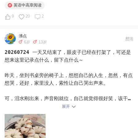
己答的没有任何问题啊，物理也是全对，咋样也该接近290
听说读写各方面评估符合甚至阅读能力...
英语中高章阅读
啊，出来只有282，让人琢磨不透，分到底扣哪了啊，百思
不得其解。

9
20
2
    最让人不能释怀的点：平时那么多次考试，模考、月
考、周考，都比高考好，高考前的最后一次模拟，小宋还考
沸点
了年级第一，数学149。这次高考，平时成绩不如他的分都
想法
6岁
13岁
比他高，小宋年级都排在50名了，班级排在正中间的位
20260724
一天又结束了，眼皮子已经在打架了，可还是
置，班级均分680.3，他680，甚至还拖了班级后腿。我知
想来这里记录点什么，留下点什么～

道他心里肯定难受，我也是觉得很难接受这个现实。全疆位
次跌出100名。查到这个位次时，我头嗡的一声，只感觉头
昨天，坐到书桌旁的椅子上，想想自己的人生，忽然，有点
皮都麻了，人也懵了，跌坐在椅子上，半天回不过神，回过
想哭，还好，家里没人，索性让自己哭出声来。

神来的时候，脑子飞速旋转，这个位次还能报啥啊？之前想
着数学没考好，那就看60—70位次之间的学校，复交都很不
可，泪水刚出来，声音刚就位，自己就觉得很好笑，该干嘛
错，结果跌到了100+，最后只能在人大、中科大、南大之
干嘛吧，哭有啥用，屁事不顶。

展开
间选，小宋想去北京，那就人大计算机吧，离梦校近一点。
北大强基线673（但我们没报），清华强基687，高考完还
一个强大的声音仿佛在告我：把当下的事情干好，干好，干
上了十天强基课，想着数学没考好，估计掉到强基了，还认
好，然后你就会好起来。

认真真准备呢，结果线都没上。
