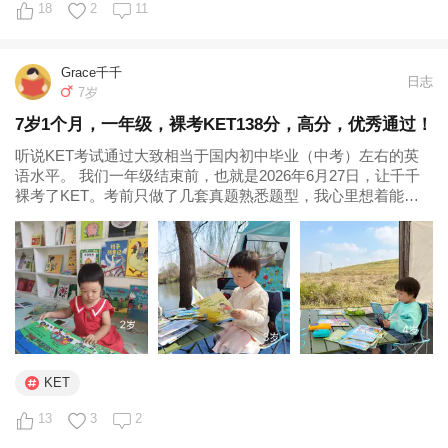
18
2
11
补课我觉得只在一种情况下需要，就是孩子和家长小升初有
择校的目标，或者孩子自己对于初升高有更高的追求，比如
Grace千千
有自招目标，那培养自学能力外加专业系统的培优就必不可
日志
7岁
少了，有些学校会提供一部分培优计划，有些学校完全没
7岁1个月，一年级，裸考KET138分，高分，优秀通过！
有，就需要家长根据孩子需求提供一些资源，供孩子评估和
听说KET考试通过大致相当于国内初中毕业（中考）左右的英
选择。

语水平。 我们一年级结束前，也就是2026年6月27日，让千千
裸考了KET。考前只做了几套真题熟悉题型，我心里想着能拿
我不是鸡娃家长，没有规划过择校，虽然陪孩子成长的时间
120分通过就知足了。 今...
一点不比鸡娃家长少。我从来不觉得自家的孩子是牛蛙或普
娃，他就是一直在生机勃勃的以他自己的方式茁壮成长，长
成自己希望的样子。

当孩子生机勃勃的时候，家长如果控制不住自己的焦虑，就
尽量远离焦虑人群吧。
KET
13
3
2