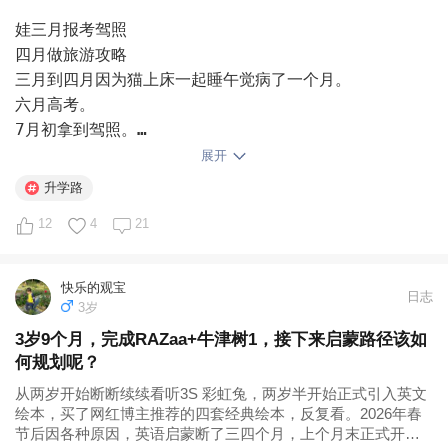
第三层：不敢学。 这是最容易被忽略的一层。孩子努力过
娃三月报考驾照

一次，结果不好，之后再也不努力了。因为如果他努力了还
四月做旅游攻略

失败，结论是“我能力不行”，太伤自尊；但如果他不努力
三月到四月因为猫上床一起睡午觉病了一个月。

而失败，他可以说“我只是没努力而已”——自尊保住了。

六月高考。

7月初拿到驾照。

很多看起来“摆烂”的孩子，其实比谁都在意成绩，比谁都
怕失败。

展开
娃做了长线旅游规划，行程和酒店都订好了，七月底要出
升学路
发。房子8月中要退租，所以五六七月都在相看房子。

那怎么判断孩子卡在哪一层？

12
4
21
全家人都没觉得高考是个很重要的事情，反倒担心驾照如果
不能如期拿到，旅行要由自驾改包车，孩子肯定很失望。

家长可以试着从六个方向去收集信息：观察孩子的身体信号
和行为变化、尝试用不同方式跟孩子对话、分层向老师了解
快乐的观宝
日志
高考的时候听说题目很难，我有点高兴，因为题目越难，娃
情况、从同伴那里侧面了解、把行为变化放在时间线上看、
3岁
排位会越前。结果听说语文英语改分很松，最后出来的结果
同时回看自己的反应模式。

3岁9个月，完成RAZaa+牛津树1，接下来启蒙路径该如
是数学她还好，语文英语平时比她差很多的同学都跟她同分
何规划呢？
甚至超过她了。她物理还考出了初中到现在的最低分，虽然
但不管卡在哪一层，最后都要回到同一个地方——亲子关
从两岁开始断断续续看听3S 彩虹兔，两岁半开始正式引入英文
知道没什么用，还是申请了查分，最后当然还是维持了原来
系。

绘本，买了网红博主推荐的四套经典绘本，反复看。2026年春
的分数。

节后因各种原因，英语启蒙断了三四个月，上个月末正式开始