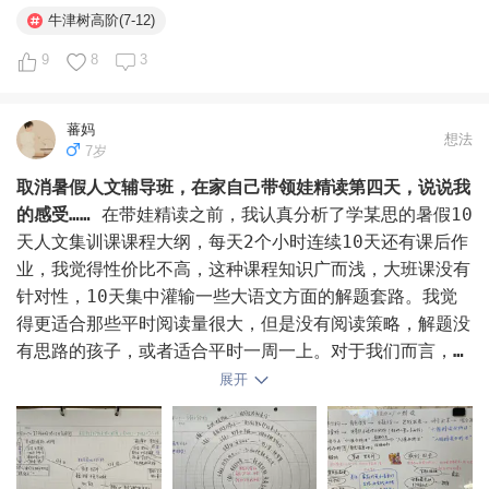
填志愿的时候，她有特别喜欢的专业，但不喜欢的专业很
亲子共读RAZ，因之前读过一部...
不会学的孩子，深层需求是“我需要被教，不是被骂”——对
牛津树高阶(7-12)
少，所以我们很快就填好确认了，最后被本科第18个志愿
应关系里的安全感。不想学的孩子，需要“感觉到这件事跟
录取了。

9
8
3
我有关”——对应自主感。不敢学的孩子，需要“一个安全的
地方犯错”——对应信任感。

高考总结：

蕃妈
想法
1.思维太灵活不利于高考，想要高分，学校不错的情况
这三个需求，没有一个是靠“方法”本身能给的。如果关系
7岁
下，听学校的同时多加努力。学校要背的，一定要背，改卷
是堵着的，你讲道理他听不见，你定规矩他不遵守——不是
取消暑假人文辅导班，在家自己带领娃精读第四天，说说我
是有套路的。

方法不对，是通道没开。

的感受……
在带娃精读之前，我认真分析了学某思的暑假10
2.写字一定要好。

天人文集训课课程大纲，每天2个小时连续10天还有课后作
内驱力不是培养出来的，是在安全的关系里长出来的。

业，我觉得性价比不高，这种课程知识广而浅，大班课没有
我们家娃第一点没做到，做到的同学都比一模涨了几十分。
针对性，10天集中灌输一些大语文方面的解题套路。我觉
学校给背诵的英语文段偏中式，我没让背，因为觉得学习是
孩子从出生就有内驱力——饿了会哭、困了会闹、学走路摔
得更适合那些平时阅读量很大，但是没有阅读策略，解题没
一辈子的事情，不要把习惯养坏了。第二点她也做得不太
了再起。我们从来没“培养”出这些东西，我们只是把它们
有思路的孩子，或者适合平时一周一上。对于我们而言，暑
好，字算比较好看，但在高考中不算突出那种。

弄丢了。修复关系，本质上不是“给孩子制造动力”，是“把
假期间先保证大量时间沉浸式阅读，然后再针对孩子最感兴
展开
对于这个成绩，娃当然有点小遗憾，但持续时间就一小会，
挡住动力的东西拿掉”。

趣的一套书精读吃透可能会更好。

毕竟投入没有太多。

这个暑假除了孩子每日泛读他喜欢的书以外，我们选择了罗
原本我们就没订过目标院校，娃对要去的学校和专业接受良
土壤对了，种子自己会发芽。

尔德达尔的《查理与巧克力工厂》进行精读。之所以选择这
好。很快就加上学姐微信，连住哪个区，老师情况都问清楚
#内驱力# #亲子教育# #与低效作业斗智斗勇# 
本书，其实延续了我们寒假的中英文阅读思路，孩子先接触