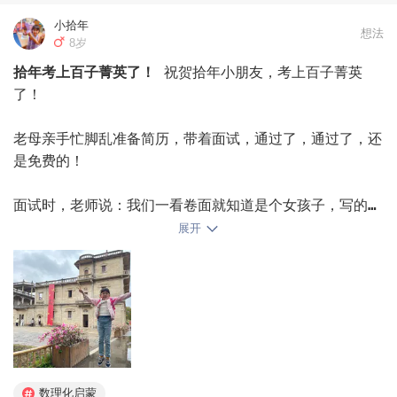
色扮演、画图、探讨、中英文复述、造句、写作等。

今天是我们精读的第4天，孩子非常喜欢，我们一起深入探
小拾年
想法
8岁
讨了很多问题，还记录了很多他的金句，说到兴奋的地方，
孩子还中英文角色扮演，每天晚上1个小时，孩子觉得这是
拾年考上百子菁英了！
祝贺拾年小朋友，考上百子菁英
一场游戏，时不时的还可以画画自己喜欢的情景和人物角
了！

色。

今天先记录到这，我觉得暑假取消辅导班，我们在家精读真
老母亲手忙脚乱准备简历，带着面试，通过了，通过了，还
的是明智的选择！#精读# #中英文阅读# #罗尔德达尔# 
是免费的！

面试时，老师说：我们一看卷面就知道是个女孩子，写的很
规范呀！又说：上课时，有好多小男生特别淘气，你要做好
展开
心理准备，不要被他们影响哦～

老母亲拼了命憋住不笑，哈哈哈哈，我真想说，她不影响别
人就不错了！高思集训队的老师这个暑假被她折磨的不轻，
说从未见过这么淘气的女生，比男生还淘……

但我没敢说，万一说出来了不要她可怎么办呀？

数理化启蒙