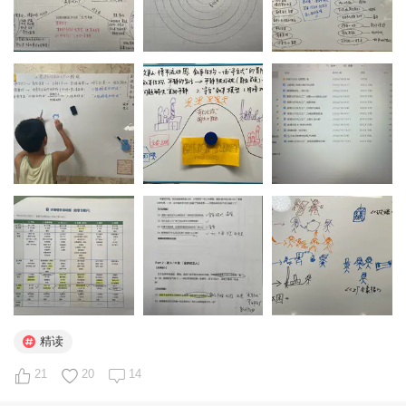
了。

的是英文，《查理》英文音频听了16遍，原版电影看了5
娃是个情商高、嘴巴甜的孩子。出来旅游，全程都她跟酒店
遍，英文小说正在朗读中，每朗读完一个篇章做英文复述。
管家交涉，她说话能让人家高兴到送纪念品。

中文版本朗读完。孩子对这个故事可以说是，闭着眼睛中英
相信她在大学里会过得如鱼得水的。

文随便讲。我的初心是，用中文的精读，在提升中文阅读能
力的同时带动他英文理解的深度。

在准备精讲教案的时候，我还是延续了寒假我的“六维精读
分析法”。
如何用“一张图”，撬动一年级娃的双语复述… 包
括叙事结构—角色深度—主题主旨—思维拓展—语言积累—综合
输出六个维度，《查理》这部小说被改编成了电影，我还额
外增加了两个维度——电影赏析、电影与小说对比分析来训
练娃的思辨能力。这次工作量很大，因为寒假我们精读的是
童话的短篇故事。《查理》中文书是三本，人物众多、情节
复杂、主题层层递进……所以需要做好精读的规划，为此我
还做了一个两周的精读规划，帮助孩子穿针引线、拨丝抽
茧、层层剖析。当然电影赏析、人物性格分析可是我的常
精读
项，毕竟电影学院的研究生学的就是这个。另外在综合输出
21
20
14
层面，我们也不仅仅是寒假的复述故事了，我们有中英文角