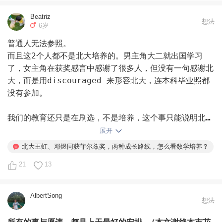
Beatriz
想法
6岁
普通人无法参照。

而且这2个人都不是北大培养的。男主角大二就出国学习
了，女主角在获奖感言中感谢了很多人，但没有一句感谢北
大，而是用discouraged 来形容北大，连本科毕业照都
没有参加。

我们的教育还只是在刷选，不是培养，这个事只能说明北大
也不例外。

展开
北大王虹、邓煜同获菲尔兹奖，两种成长路线，怎么看数学培养？
女主角在夸奖她法国导师的一些话，我觉得对我有意义。她
21
13
说她思路混乱时候，不会做的时候古斯从不会打断她，也不
会说“你这思路不对”，而是认真听，鼓励她把脑子里所有
的想法全部“倒出来”。

AlbertSong
想法
听完之后，他先理解王虹的想法，再引导她一步步梳理。愿