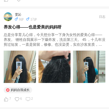
人固然对数学有天赋且热爱。但，有没有可能他内心会有更
多，他很坦然的接受了这个结果，倒是我，还停留在原地，
果然，干什么都得多次尝试，越来越好就是水到渠成的事。

自然深刻的其他爱？这个只有他自己最清楚吧。查了一下，
带着淡淡的忧伤和意难平。暑假里，他学车、学高数英语编
他的父亲和母亲都是中山大学毕业生，一个学计算机，一个
程、刷手机、打球，同学聚会、忙的不亦乐乎。 孩子已准
雯訫
日志
啊啊啊啊，瞌睡了，明天继续。

学医，都是资源、信息、规划能力超一流的阶层。他在16
备好洒脱奔赴远方，而妈妈的释怀，总要慢上一拍。

9岁
17岁
岁的时候就已经拿到了奥数冬令营的金牌，背后除了天赋，
    但我现在选择愿意相信：所有的事与愿违，都是上天
养发心得——也是爱美的妈妈呀
中午，米粒回来，跟她一起在学而思上面做了口算题，发现
高于同年龄孩子的数学学习时长也大概率不可或缺。以他的
最好的安排。祝福所有熬过高考的孩子，都能闪闪发光，奔
总是分享育儿心得，今天想分享一下身为女性的爱美心得——
了她口算的弱点，比如，5-（）=1

天赋，其实如果他的爱是其他职业，他也能做得极其出色。
赴熠熠生辉的远方！#高考# 
养发。 牺牲自我展示一下爆炸发，洗后第三天。 45 ，十几年没
他经历过真正的挫折么？不管有或者没有，人生那么长，又
剪过短发，一直是留留，修修。也没染烫，实在沙发发质，拉
或者（）-2=3，这种类型的题时，她就犯难了，不知道该
真的能有什么人永远只有上升、没有挫折呢？

不直烫不卷，染发也是长太快又不...
如何做，但是假如我给她换算成棒棒糖，她又立马做出来，
所以，我感觉，她是不懂得减法里各个数是如何运用的。

王虹，很有意思，她的父母都是广西基层的老师，一个英文
老师一个数学老师，大概能想象得到从小父母对她教育的重
今天，查查豆包，看如何给她讲解清楚。

视。她16岁就通过高考考上了北大，然后在成长的过程中
一路试错、调整、再试错、再调整，最后选定了自己内心的
做完口算，上床午休，讲了《小鲤鱼跳龙门》，我瞌睡得不
真爱，并一路为之努力。这一路折腾下来，大概率数学就是
妈妈自我成长
行，实在讲不下去了，索性合书躺枕头上，她不乐意了，因
她内心最深沉的爱啊，这份爱也大概率能让她心无旁骛的继
为正讲到了小猫帮助邻居捉老鼠的高潮部分，但我实在睁不
续往前走很远很远。非常值得期待她未来的十年、二十年。

7
6
2
开眼，没再理她。
