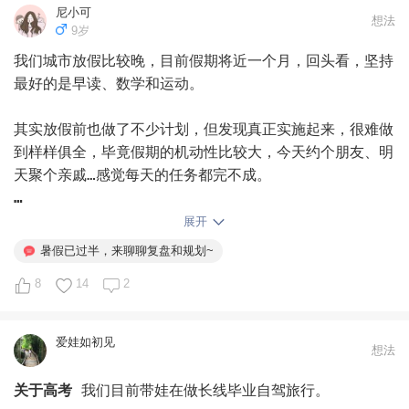
问题出在哪？

尼小可
想法
9岁
网上教的方法大多是“药方”，但如果没找到病根，药方再
我们城市放假比较晚，目前假期将近一个月，回头看，坚持
好也没用。

最好的是早读、数学和运动。

同一个“不想学”的行为，背后可能有三个完全不同的原
其实放假前也做了不少计划，但发现真正实施起来，很难做
因。

到样样俱全，毕竟假期的机动性比较大，今天约个朋友、明
天聚个亲戚…感觉每天的任务都完不成。

第一层：不会学。 孩子的潜台词是“我学不会”。缺的是方
法、是步骤、是基础。这不是态度问题，是能力还没跟上。
所以抓大放小，早读、数学和运动是排除万难要坚持的，阅
展开
比如孩子写作业拖拉，可能不是不想写，而是不知道从哪开
读量每天不定，但见缝插针也都有。其他就随缘了，不出门
暑假已过半，来聊聊复盘和规划~
始、怎么写。

就多完成点，出门就只能放弃一些了。
8
14
2
第二层：不想学。 孩子的潜台词是“我没兴趣”。学习对他
来说一直是“别人让我做的事”，不是“我想做的事”。长期
爱娃如初见
的外部奖励和包办决定，会一点点把孩子的内在动机置换
想法
掉。

关于高考
我们目前带娃在做长线毕业自驾旅行。
