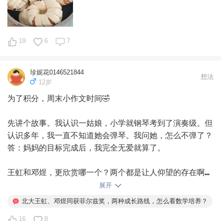
    语文和英语算是正常发挥，数学失误比较严重，他说
的确是，烦恼算个屁，过好当下的生活才是我的主要任务。

他所有的科目就担心数学做不完，所以前面操之过急了。两
处都看错题目，两处啊，眼睛看到的和脑子里想的，完全是
拿了张纸擦干刚挤出来的眼泪，站起来，走向卫生间，开始
两个东西，你就说邪不邪乎？直到第二天回学校估分时，都
19
6
7
洗衣服。

不敢相信自己看错了题目。有一道多选，条件是K>0，脑子
里想的却是K为任意值，6分没有了。18题第一小问，题目
唉，中年女人的悲哀莫过于此。连哭都觉得是浪费时间。

珍妮花0146521844
求离心率，他想的却是求方程，唉，还能说啥呢，啥也别说
想法
12岁
了。另外，19题第二小问，出了考场立刻想到解法是端点
今早，把昨晚孩子们换下来的衣服洗净，然后拿起羊毛掸子
为了积分，周末小作文时间🤣

效应，但考试瞬间没有想到，出了考场才想到咋做，还有啥
清理了各个角落的灰尘，湿抹布把地面擦干净。

用啊？唉，没辙，怪只怪自己还是太菜。

先讲个故事。我认识一姑娘，小学就钢琴考到了演奏级。但
    总之啊总之，高考对于真正的大神来说，人家该高分
然后又马不停蹄地开始弄甜甜圈🍩馒头，包了豆沙，孩子们
认识多年，我一直不知道她会弹琴。我问她，怎么不弹了？
还是高分，但对于小宋这样的娃来说，就很考验运气和发挥
超级喜欢吃。

答：妈妈的目标完成后，我完全无爱就算了。

了，运气一个是试卷难易与自己的契合度，一个就是改卷的
松紧度，发挥就是临场是否能够把自己所学全部发挥出来，
昨天下午做的，一人两个、三个，都吃完了。还有豆沙，索
王虹和邓煜，更欣赏哪一个？两个都是让人仰望的存在啊，
而不是出了考场才想出来方法。这次除了他，还有三个平时
性，今天中午继续。

我可能会更羡慕王虹的父母。

展开
非常厉害的孩子，也没考出平时的水平，但也比他好很多很
多，踩着线进了清华强基，最惨的就是小宋了。

北大王虹、邓煜同获菲尔兹奖，两种成长路线，怎么看数学培养？
今天第二次做，明显比昨天包的好看了。

邓煜走了一条非常直接、几乎没有弯路的数学家之路。他本
    到底是孩子，走出高考阴霾的速度比我想象的快的
16
8