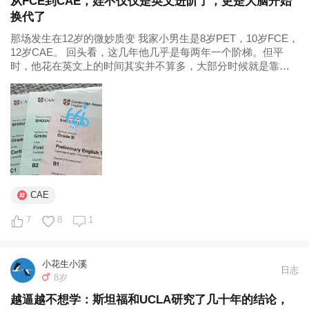
从FCE到CAE，娃不仅仅是英文进阶了，更是大脑开始
换代了
那场发生在12岁的微妙质变 我家小男生是8岁PET，10岁FCE，
12岁CAE。 回头看，这几年他几乎是每两年一个阶梯。但平
时，他花在英文上的时间其实并不算多，大部分时候就是靠听
书、读书去静水流深地积...
CAE
7
8
1
小花生小溪
日志
8岁
越逼越不想学：斯坦福和UCLA研究了几十年的结论，