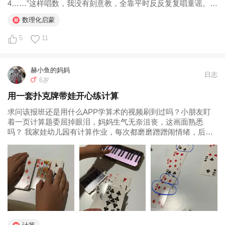
4……”这样唱数，我没有刻意教，全靠平时反反复复唱童谣。童
谣本身就是最顺应孩子语言和...
数理化启蒙
5
11
赫小鱼的妈妈
日志
6岁
用一套扑克牌带娃开心练计算
求问该报班还是用什么APP学算术的视频刷到过吗？小朋友盯
着一页计算题委屈掉眼泪，妈妈生气无奈沮丧，这画面熟悉
吗？ 我家娃幼儿园有计算作业，每次都磨磨蹭蹭闹情绪，后来
我干脆跟她用扑克牌来练计算，现在成了...