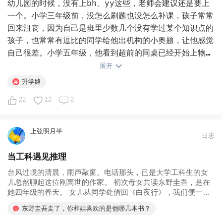
幼儿园的时候，没有上bh、yy这些，老师会建议还是要上
一个。小学三年级前，没怎么刷题也没怎么补课，孩子常常
回来沮丧，因为自己是班里少数几个没有学过某个知识点的
孩子，也常常有逗比的同学给他出机构的小奥题，让他感觉
自己很差。小学五年级，他看到超前的同桌已经开始上物理
课，拿来看看，题目似乎自己也会，很羡慕，也很想提前
展开
学，被老母亲劝退。

升学路
22
12
2
小学学的知识和参加的所有考试，在人生的长河中可能什么
都不是。我一直觉得能轻松维持在90分左右，就没有什么
好担心、焦虑。如果低于这条线，小修小补也极为容易。小
上弦明月半
日志
学是试错成本最低的阶段，让孩子去经历挫折、学习解决问
题，不香么？唯一家长需要保护的是学科兴趣和学习自信。
当工科遇见推理
只要家长不过度焦虑、不停唠叨和批评，孩子们其实都还挺
台风过境的清晨，雨声敲窗。电话那头，已是大学工科生的女
自信。小学阶段，培养好运动习惯、阅读习惯、尊重规则的
儿忽然聊起这位刚离世的作家。 初次母女共读东野圭吾，是在
底线意识，基本大差不差。到了四五年级和初中，会突然发
她四年级的春天。 女儿从同学处借回《白夜行》，我们便一起
现，班里能稳定维持90左右的孩子，其实也没有很多，而
读，一起讨论。彼时的她，尚不能完全...
东野圭吾走了，你和娃喜欢的是他哪几本书？
且和补没补课并不正相关。
