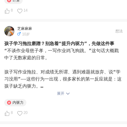
计算
8
14
芝麻麻麻
想法
10岁
孩子学习拖拉磨蹭？别急着“提升内驱力”，先做这件事
“不谈作业母慈子孝，一写作业鸡飞狗跳。”这句话大概戳
中了无数家庭的日常。

孩子写作业拖拉、对成绩无所谓、遇到难题就放弃、说“学
习没用”——这些行为一出现，很多家长的第一反应就是：这
孩子缺乏内驱力。

展开
于是开始找方法：拆解目标、激发兴趣、物质奖励……各种
内驱力
招数轮番上。但往往折腾了一圈，孩子还是老样子，家长反
8
20
而更累了。
