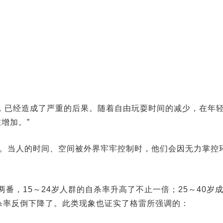
，已经造成了严重的后果。随着自由玩耍时间的减少，在年
增加。”
乏。当人的时间、空间被外界牢牢控制时，他们会因无力掌控
两番，15～24岁人群的自杀率升高了不止一倍；25～40岁
杀率反倒下降了。此类现象也证实了格雷所强调的：