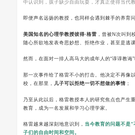
中认识到，孩子缺少自由玩耍，才真正使得当代
即便声名远扬的教授，也同样会遇到棘手的养育
美国知名的心理学教授彼得·格雷
，曾被N次叫到
随心所欲地发表奇思妙想、拒绝作业，甚至是逃
然而，在面对一排人高马大的成年人的“谆谆教诲”
那一次事件给了格雷不小的打击。他决定不再像
校，在那里，
儿子可以拒绝一切不想做的事情
；
乃至从此以后，格雷教授本人的研究焦点也产生
教育，成为一名发展和学习心理学家。
格雷越来越深刻地意识到，
当今教育的问题不是“
子们的自由时间和空间。