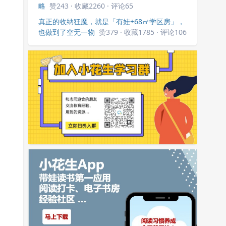
略
赞243 · 收藏2260 · 评论65
真正的收纳狂魔，就是「有娃+68㎡学区房」，
也做到了空无一物
赞379 · 收藏1785 · 评论106