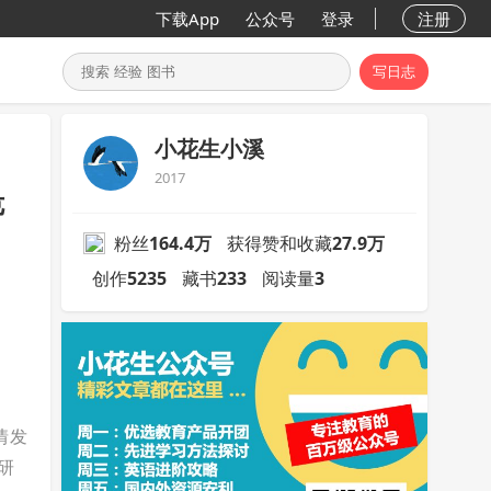
下载App
公众号
登录
注册
写日志
小花生小溪
2017
危
粉丝
164.4万
获得赞和收藏
27.9万
创作
5235
藏书
233
阅读量
3
情发
研