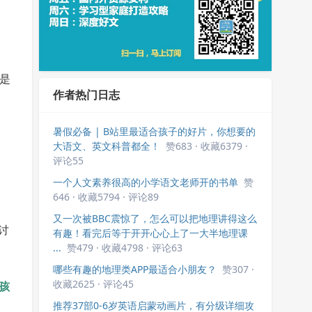
是
作者热门日志
暑假必备 | B站里最适合孩子的好片，你想要的
大语文、英文科普都全！
赞683 · 收藏6379 ·
评论55
一个人文素养很高的小学语文老师开的书单
赞
646 · 收藏5794 · 评论89
又一次被BBC震惊了，怎么可以把地理讲得这么
讨
有趣！看完后等于开开心心上了一大半地理课
...
赞479 · 收藏4798 · 评论63
哪些有趣的地理类APP最适合小朋友？
赞307 ·
收藏2625 · 评论45
孩
推荐37部0-6岁英语启蒙动画片，有分级详细攻