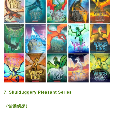
7. Skulduggery Pleasant Series
（骷髅侦探）