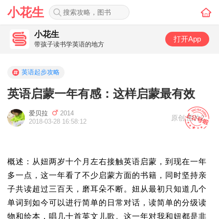
小花生
小花生
打开App
带孩子读书学英语的地方
英语起步攻略
英语启蒙一年有感：这样启蒙最有效
爱贝拉
2014
原创
,
图片2
2018-03-28 16:58:12
概述：从妞两岁十个月左右接触英语启蒙，到现在一年
多一点，这一年看了不少启蒙方面的书籍，同时坚持亲
子共读超过三百天，磨耳朵不断。妞从最初只知道几个
单词到如今可以进行简单的日常对话，读简单的分级读
物和绘本，唱几十首英文儿歌。这一年对我和妞都是非