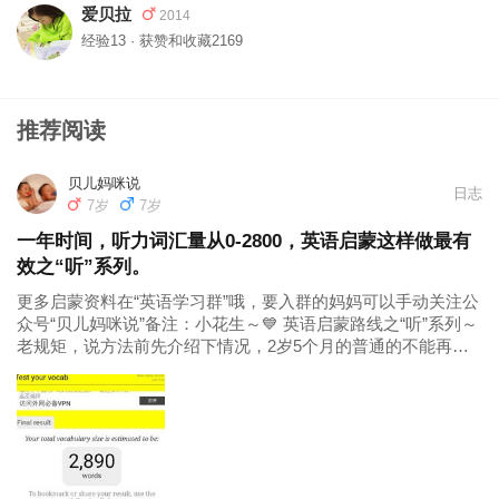
爱贝拉
2014
经验13 · 获赞和收藏2169
推荐阅读
贝儿妈咪说
日志
7岁
7岁
一年时间，听力词汇量从0-2800，英语启蒙这样做最有
效之“听”系列。
更多启蒙资料在“英语学习群”哦，要入群的妈妈可以手动关注公
众号“贝儿妈咪说”备注：小花生～💙 英语启蒙路线之“听”系列～
老规矩，说方法前先介绍下情况，2岁5个月的普通的不能再普
通的小蜗牛龙凤胎姐弟，1岁3个月正式英语启蒙，到现在整整
启蒙了一年2个月时间，前几天测了词汇量有2800。我觉得肯定
虚...