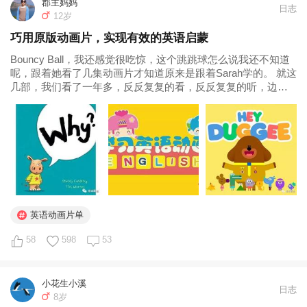
郡主妈妈
日志
12岁
巧用原版动画片，实现有效的英语启蒙
Bouncy Ball，我还感觉很吃惊，这个跳跳球怎么说我还不知道
呢，跟着她看了几集动画片才知道原来是跟着Sarah学的。 就这
几部，我们看了一年多，反反复复的看，反反复复的听，边看
边忘边重复，每次都有新收获。 所有的资源都可以称为我们启
蒙的教材，关键在于你如何去利用，欢迎大家分享自己在英语
启蒙中的独特小妙招。关于动画片我想说的都说完了，你还有
什么想说的吗？...
英语动画片单
58
598
53
小花生小溪
日志
8岁