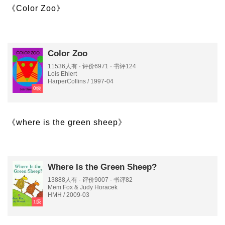
《Color Zoo》
Color Zoo
11536人有 · 评价6971 · 书评124
Lois Ehlert
HarperCollins / 1997-04
0级
《where is the green sheep》
Where Is the Green Sheep?
13888人有 · 评价9007 · 书评82
Mem Fox & Judy Horacek
HMH / 2009-03
1级