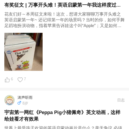
有奖征文 | 万事开头难！英语启蒙第一年我这样度过...
花友们好～本周征文来啦！这次，想请大家聊聊万事开头难之
英语启蒙第一年~ 还记得第一年的场景吗？当时的你，如何手舞
足蹈地扮演动物，指着苹果告诉娃这个叫“Apple”；又是如何翻
遍了网上的经验帖，只为了带娃做好亲子阅读，让娃愿意看、
不放弃；又是如何在意想不到的困难前一次次跌倒、爬起，有
问题解决...
6
7
涛声听雨
日志
8岁
宇宙第一网红《Peppa Pig小猪佩奇》英文动画，这样
给娃看才有效果
世界上最受孩子欢迎的英语启蒙动画片是什么？毫无争议 必须