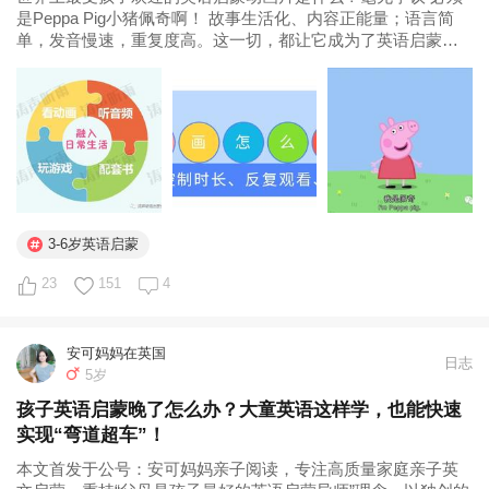
是Peppa Pig小猪佩奇啊！ 故事生活化、内容正能量；语言简
单，发音慢速，重复度高。这一切，都让它成为了英语启蒙好
帮手 。 不过，Peppa Pig要怎么看 ，宝宝们才能吸收得更好。
从会看→会说呢？简单地说，就是看听读玩循环做。 这里...
3-6岁英语启蒙
23
151
4
安可妈妈在英国
日志
5岁
孩子英语启蒙晚了怎么办？大童英语这样学，也能快速
实现“弯道超车”！
本文首发于公号：安可妈妈亲子阅读，专注高质量家庭亲子英