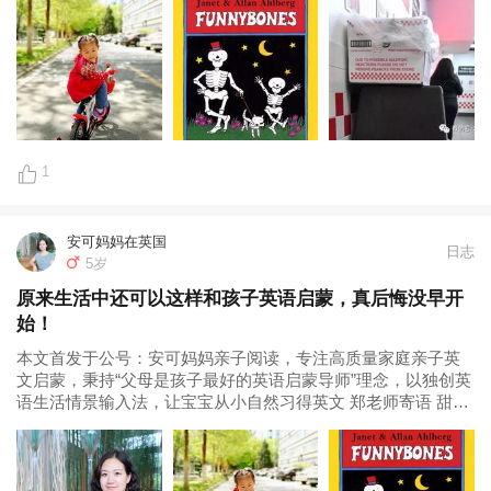
我相信对其他妈妈的学习一定会有所帮助。 有些妈妈看我群里
发的安可说英语...
1
安可妈妈在英国
日志
5岁
原来生活中还可以这样和孩子英语启蒙，真后悔没早开
始！
本文首发于公号：安可妈妈亲子阅读，专注高质量家庭亲子英
文启蒙，秉持“父母是孩子最好的英语启蒙导师”理念，以独创英
语生活情景输入法，让宝宝从小自然习得英文 郑老师寄语 甜甜
妈妈这篇反馈将近4000字，有感而发，思路清晰。我相信对其
他妈妈的学习一定会有所帮助。 有些妈妈看我视频号和群里发
的安可说英语的...