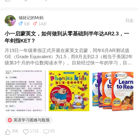
辅娃记的Mr妈
日志
9岁
14岁
小一启蒙英文，如何做到从零基础到半年达AR2.3，一
年剑指KET？
月19日一年级寒假正式开展在家英文启蒙，同年6月AR测试值
GE（Grade Equivalent）为1.5，而8月去到2.3（相当于美国2年
级第3个月的中位数阅读水平）。目前经过快一年的学习，目标
在明年4月进行KET打卡。 4、目前M的状态是英文阅读的书籍
已经符合她的认知水平。在生活中，阅读英文...
英语学习困难与瓶颈
306
1715
83