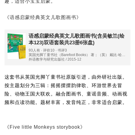
趣，适合小宝宝启蒙。
《语感启蒙经典英文儿歌图画书》
语感启蒙经典英文儿歌图画书(含吴敏兰(绘
本123)双语套装共23册6张盘)
93人有 · 评价10 · 书评3
英国光脚丫童书社（Barefoot Books） 著；（英） 戴比·哈特
（Debbie Harter） 绘；孙瑞玲 译
外语教学与研究出版社 / 2015-12
这套书从英国光脚丫童书社原版引进，由外研社出版。
按主题划分为三辑：摇摇摆摆韵律歌、环游世界去冒
险、动物王国大联欢。融合图画书、童谣音频、动画视
频和点读功能。题材丰富，发音纯正，非常适合启蒙。
《Five little Monkeys storybook》