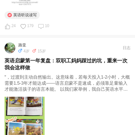
英语听说读写
24
179
10
路亚
日志
4岁
15岁
英语启蒙第一年复盘：双职工妈妈踩过的坑，重来一次
我会这样做
”，过渡到主动自然输出。这意味着，若每天投入1-2小时，大概
需要1.5-3年才能达成——语言启蒙不是速成，必须靠足量输入
才能激活孩子的语言本能。 以我们家举例，我自己英语水平未
达六级，无法为孩子创造日常口语环境，每天只能投入半小时
——这样的我们，非要去对标每天投入2小时以上、有英语背景
加持的牛娃，不仅...