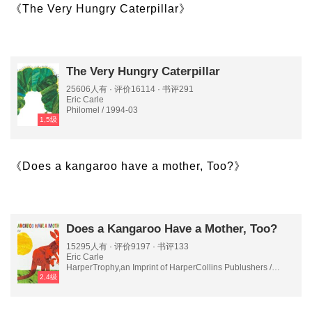
《The Very Hungry Caterpillar》
The Very Hungry Caterpillar
25606人有 · 评价16114 · 书评291
Eric Carle
Philomel / 1994-03
1,5级
《Does a kangaroo have a mother, Too?》
Does a Kangaroo Have a Mother, Too?
15295人有 · 评价9197 · 书评133
Eric Carle
HarperTrophy,an Imprint of HarperCollins Publushers /
2,4级
2005-02