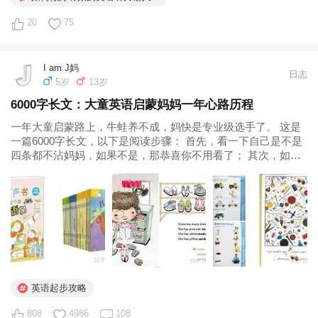
20
75
I am J妈
日志
5岁
13岁
6000字长文：大童英语启蒙妈妈一年心路历程
一年大童启蒙路上，牛蛙养不成，妈快是专业级选手了。 这是
一篇6000字长文，以下是阅读步骤： 首先，看一下自己是不是
四条都不沾妈妈，如果不是，那恭喜你不用看了； 其次，如果
是，请仔细阅读关于规划路线和输入的段落； 最后，启蒙或不
启蒙，学英语都是十年漫漫路，一起加油！ 今天是两娃启蒙一
周年的日子...
英语起步攻略
808
4986
108