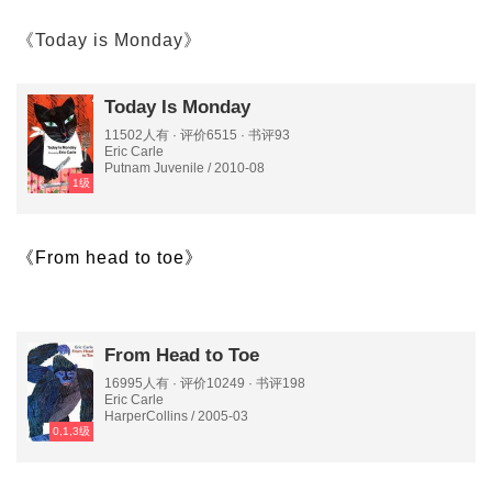
《Today is Monday》
Today Is Monday
11502人有 · 评价6515 · 书评93
Eric Carle
Putnam Juvenile / 2010-08
1级
《From head to toe》
From Head to Toe
16995人有 · 评价10249 · 书评198
Eric Carle
HarperCollins / 2005-03
0,1,3级