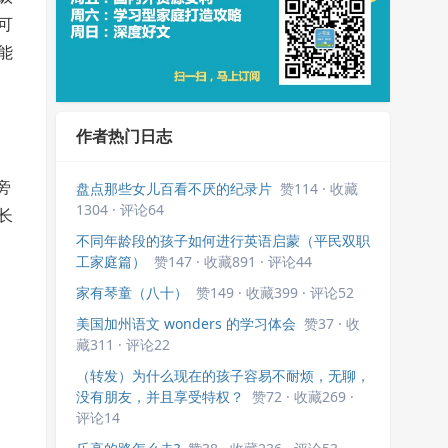
可
能
作者热门日志
旁
盘点那些女儿百看不厌的纪录片
赞114 · 收藏
1304 · 评论64
长
不同年龄段的孩子如何进行英语启蒙（平民双职
工家庭篇）
赞147 · 收藏891 · 评论44
家有琴童（八十）
赞149 · 收藏399 · 评论52
美国加州语文 wonders 的学习体会
赞37 · 收
藏311 · 评论22
（转发）为什么现在的孩子容易不耐烦，无聊，
没有朋友，并且享受特权？
赞72 · 收藏269 ·
评论14