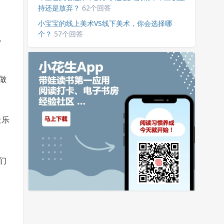
持还是放弃？
62个回答
小宝宝的线上美术VS线下美术，你会选择哪
个？
57个回答
。
做
级乐
们