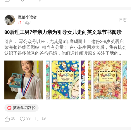
魔都小读者
日志
14岁
80后理工男7年亲力亲为引导女儿走向英文章节书阅读
引言： 写公众号以来，尤其是6年磨砺而出！这份2-8岁英语启
蒙完整路线回顾帖, 相当有分量！ 在小花生网发表后，我有机会
认识了很多优秀的爸爸妈妈，他们通过阅读原文关注了我的公
众号，又后台沟通加了我的微信，跟我交流英文启蒙心得，探
讨英文学习问题。 由于新加的好友众多，我建立了“魔都小读者
读书群...
英语学习路径
18
99
19