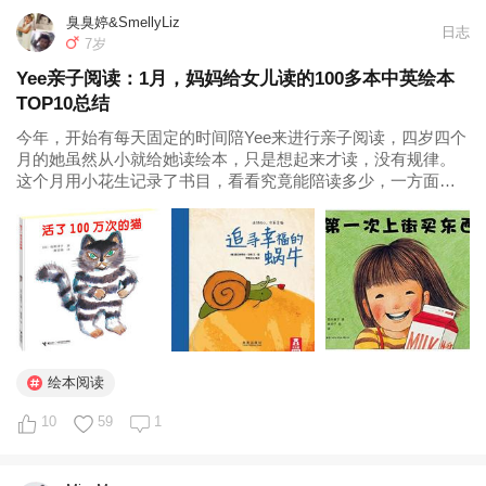
臭臭婷&SmellyLiz
日志
7岁
Yee亲子阅读：1月，妈妈给女儿读的100多本中英绘本
TOP10总结
今年，开始有每天固定的时间陪Yee来进行亲子阅读，四岁四个
月的她虽然从小就给她读绘本，只是想起来才读，没有规律。
这个月用小花生记录了书目，看看究竟能陪读多少，一方面也
会回忆起来这个月读过什么绘本，方便跟她聊天，没事时讲一
讲这本书讲过什么故事。 亲子共读时发现，虽然是孩子的绘
本，但却有无限的幻想...
绘本阅读
10
59
1