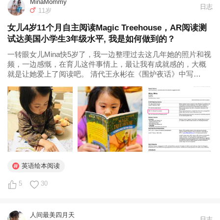
MinaMommy
日志
11岁
女儿4岁11个月自主阅读Magic Treehouse，AR阅读测
试达美国小学生3年级水平, 我是如何做到的？
一转眼女儿Mina快5岁了，我一边整理过去这几年她的照片和视
频，一边感慨，在育儿这件事情上，最让我有成就感的，大概
就是让她爱上了阅读吧。 清代王永彬在《围炉夜话》中写
道：“何谓享福之人？能读书者便是。” Mina就是一个幸福的小
书虫。 而且让不少人意外的是，她的自主阅读来得比同龄人要
提前。大概也...
英语绘本阅读
5
30
人间最美四月天
日志