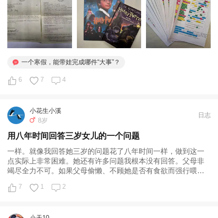
石》的情节...
一个寒假，能带娃完成哪件“大事”？
6
7
4
小花生小溪
日志
8岁
用八年时间回答三岁女儿的一个问题
一样。就像我回答她三岁的问题花了八年时间一样，做到这一
点实际上非常困难。她还有许多问题我根本没有回答。父母非
竭尽全力不可。如果父母偷懒、不顾她是否有食欲而强行喂
食，那么这种填鸭式最终会毁掉孩子的胃口。所以，我教育女
7
1
2
儿，是跟随着她内在的精神动力走。这样的过程，有时也会回
到某些“名人名言”所讲的道理上...
小天10