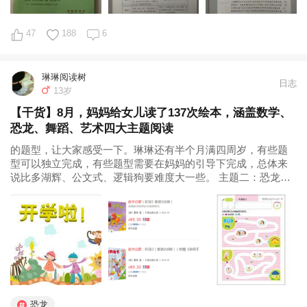
47
188
6
琳琳阅读树
日志
13岁
【干货】8月，妈妈给女儿读了137次绘本，涵盖数学、
恐龙、舞蹈、艺术四大主题阅读
的题型，让大家感受一下。琳琳还有半个月满四周岁，有些题
型可以独立完成，有些题型需要在妈妈的引导下完成，总体来
说比多湖辉、公文式、逻辑狗要难度大一些。 主题二：恐龙绘
本 本月琳琳妈发起了有关恐龙主题绘本的阅读拓展活动，感谢
小花生妈妈们的集思广益，详情请查看http...
恐龙