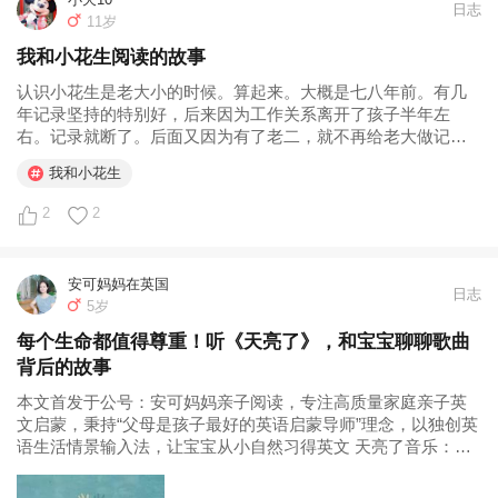
日志
11岁
我和小花生阅读的故事
认识小花生是老大小的时候。算起来。大概是七八年前。有几
年记录坚持的特别好，后来因为工作关系离开了孩子半年左
右。记录就断了。后面又因为有了老二，就不再给老大做记录
了。但是虽然记录不错了，老大的阅读习惯已经自己养成了。
我和小花生
他是每天都有坚持读书的。除了读书以外，他还热爱上了听博
雅新闻，每天都要听。大概我们...
2
2
安可妈妈在英国
日志
5岁
每个生命都值得尊重！听《天亮了》，和宝宝聊聊歌曲
背后的故事
本文首发于公号：安可妈妈亲子阅读，专注高质量家庭亲子英
文启蒙，秉持“父母是孩子最好的英语启蒙导师”理念，以独创英
语生活情景输入法，让宝宝从小自然习得英文 天亮了音乐：黑
鸭子 - 典盛集5-黑鸭子 安可姥姥喜欢唱歌，所以经常在“全民K
歌”上录歌、听歌。安可耳濡目染，也喜欢听歌。前天她无意中