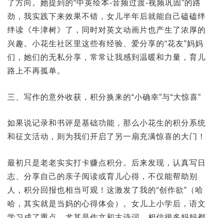
了方向。她提到的“中英绘本-音频过渡-视频巩固”的路
劲，我实践下来效果不错，女儿半年后就能自己磕磕绊
绊读《牛津树》了，同时对英文动画片也产生了浓厚的
兴趣。小花生社区里这些有经验、爱分享的“花友”妈妈
们，她们的无私分享，常常让我感到温暖和力量，育儿
路上不再孤单。
三、写作的意外收获，积分换来的“小确幸”与“大惊喜”
如果说记录和书评是基础功能，那么小花生的积分系统
和征文活动，则为我们开启了另一扇充满惊喜的大门！
最初只是老老实实打卡赚点积分。后来发现，认真写日
志、分享自己的亲子阅读或育儿心得，不仅能帮助别
人，积分回报也相当可观！这激发了我的“创作欲”（哈
哈，其实就是当妈的心得体会）。女儿上小学后，语文
学习成了重点，尤其是作文和古诗词，相信很多妈妈都