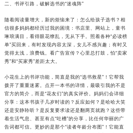
二、书评引路，破解选书的“迷魂阵”
随着阅读量增大，新的烦恼来了：怎么给孩子选书？相
信很多妈妈都经历过我的困境：书店里、网站上，童书
琳琅满目，看得眼花缭乱，无从下手。照着各种“必读榜
单”买回来，有时发现内容太深，女儿不感兴趣；有时又
觉得太浅，浪费钱。看广告宣传？心里总打鼓，怕“卖家
秀”和“买家秀”差距太大。
小花生上的书评功能，简直是我的“选书救星”！它帮我
拨开了重重迷雾。点开一本书的详情，最吸引我的不是
官方的简介，而是“花友们”的真实评价。妈妈们会详细
分享：这本书孩子几岁时读的？反应如何？是哈哈大笑
还是安静聆听？是反复要求读还是翻两页就跑？这些带
着生活气息、甚至有点“吐槽”的分享，比任何华丽的广
告词都可信。更妙的是那个“读者年龄分布图”！它能直